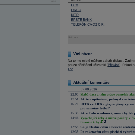
Název
více...
ECM
ORCO
KITD
ERSTE BANK
TELEFÓNICA O2 C.R.
Reklama
Váš názor
Na tomto místě můžete zahájit diskusi. Zatím
pouze přihlášení uživatelé (
Přihlásit
). Pokud ne
zde
.
Aktuální komentáře
07.08.2026
22:05
Slabá data z trhu práce pomohla akc
17:51
Akcie v optimismu, průmysl v extrémn
16:20
UEFA vs. FIFA a „tajné plány vytvoř
pro samotný fotbal“
15:35
Akce Fedu se odsouvá, americký trh 
14:46
Vysychající řeky a ničivé požáry v E
finanční trhy
12:55
Co je vlastně cílem americké centrál
12:35
Po raketovém růstu přichází vybírán