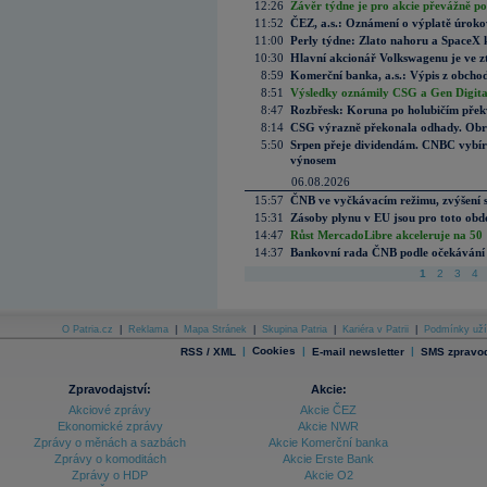
12:26
Závěr týdne je pro akcie převážně po
11:52
ČEZ, a.s.: Oznámení o výplatě úrok
11:00
Perly týdne: Zlato nahoru a SpaceX 
10:30
Hlavní akcionář Volkswagenu je ve z
8:59
Komerční banka, a.s.: Výpis z obchod
8:51
Výsledky oznámily CSG a Gen Digital
8:47
Rozbřesk: Koruna po holubičím přek
8:14
CSG výrazně překonala odhady. Obran
5:50
Srpen přeje dividendám. CNBC vybírá
výnosem
06.08.2026
15:57
ČNB ve vyčkávacím režimu, zvýšení s
15:31
Zásoby plynu v EU jsou pro toto obdo
14:47
Růst MercadoLibre akceleruje na 50 %
14:37
Bankovní rada ČNB podle očekávání 
1
2
3
4
O Patria.cz
|
Reklama
|
Mapa Stránek
|
Skupina Patria
|
Kariéra v Patrii
|
Podmínky uží
|
Cookies
|
|
RSS / XML
E-mail newsletter
SMS zpravod
Zpravodajství:
Akcie:
Akciové zprávy
Akcie ČEZ
Ekonomické zprávy
Akcie NWR
Zprávy o měnách a sazbách
Akcie Komerční banka
Zprávy o komoditách
Akcie Erste Bank
Zprávy o HDP
Akcie O2