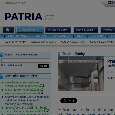
ZKU
SOBOTA 08.08.2026
ZPRAVODAJSTVÍ
AKCIE & FONDY
MĚNY & SAZBY
KOMODIT
|
PŘEHLED ZPRÁV
|
AKCIOVÉ
|
EKONOMICKÉ
|
MĚNY
|
KOMODITY
|
SL
PX
2 785,07
-0,71%
DAX
26 319,45
0,69%
NDQ
26 690,62
1,30%
CZK/€
24,224
-0,02%
Detail - články
HLEDAT V KOMENTÁŘÍCH
Pra
rež
Pokročilé hledání
hledat
02.06
INVESTIČNÍ DOPORUČENÍ
Autor
AstraZeneca jako sázka na
defenzivu mimo AI horečku
Arista Networks: AI může firmě
zajistit příznivý vítr do zad
Analytický radar: Colt CZ roste díky
vyšší marži, širší integraci i
stabilnějšímu byznysu
Nové střelivo pro další růst. Patria
Pražská burza zahájila dnešní seanci
mění cílovou cenu pro Colt CZ
zeleného. Hlavní evropské akciové index
Goldman Sachs: Je dobrý okamžik