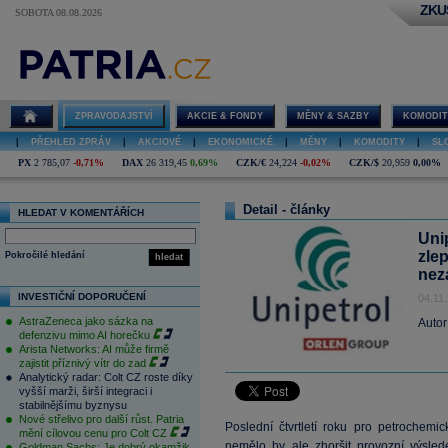
ZKU
SOBOTA 08.08.2026
ZPRAVODAJSTVÍ
AKCIE & FONDY
MĚNY & SAZBY
KOMODIT
|
PŘEHLED ZPRÁV
|
AKCIOVÉ
|
EKONOMICKÉ
|
MĚNY
|
KOMODITY
|
SL
PX
2 785,07
-0,71%
DAX
26 319,45
0,69%
CZK/€
24,224
-0,02%
CZK/$
20,959
0,00%
Detail - články
HLEDAT V KOMENTÁŘÍCH
Unip
zle
Pokročilé hledání
hledat
nez
INVESTIČNÍ DOPORUČENÍ
04.11
AstraZeneca jako sázka na
Autor
defenzivu mimo AI horečku
Arista Networks: AI může firmě
zajistit příznivý vítr do zad
Analytický radar: Colt CZ roste díky
vyšší marži, širší integraci i
stabilnějšímu byznysu
Nové střelivo pro další růst. Patria
Poslední čtvrtletí roku pro petrochem
mění cílovou cenu pro Colt CZ
nemělo by ale zhoršit provozní výsled
Goldman Sachs: Je dobrý okamžik