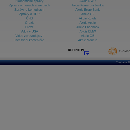
Ekonomické zprávy
Akcie NWR
Zprávy o měnách a sazbách
Akcie Komerční banka
Zprávy o komoditách
Akcie Erste Bank
Zprávy o HDP
Akcie O2
ČNB
Akcie Kofola
Grexit
Akcie Apple
Brexit
Akcie Facebook
Volby v USA
Akcie BMW
Video zpravodajství
Akcie GE
Investiční komentáře
Akcie Moneta
Tvorba apl