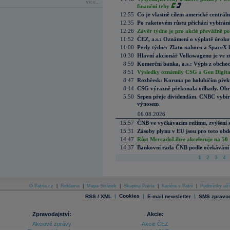
více...
finanční trhy
12:55
Co je vlastně cílem americké centrál
12:35
Po raketovém růstu přichází vybírán
12:26
Závěr týdne je pro akcie převážně po
11:52
ČEZ, a.s.: Oznámení o výplatě úrok
11:00
Perly týdne: Zlato nahoru a SpaceX 
10:30
Hlavní akcionář Volkswagenu je ve z
8:59
Komerční banka, a.s.: Výpis z obchod
8:51
Výsledky oznámily CSG a Gen Digital
8:47
Rozbřesk: Koruna po holubičím přek
8:14
CSG výrazně překonala odhady. Obran
5:50
Srpen přeje dividendám. CNBC vybírá
výnosem
06.08.2026
15:57
ČNB ve vyčkávacím režimu, zvýšení s
15:31
Zásoby plynu v EU jsou pro toto obdo
14:47
Růst MercadoLibre akceleruje na 50 %
14:37
Bankovní rada ČNB podle očekávání 
1
2
3
4
O Patria.cz
|
Reklama
|
Mapa Stránek
|
Skupina Patria
|
Kariéra v Patrii
|
Podmínky uží
|
Cookies
|
|
RSS / XML
E-mail newsletter
SMS zpravod
Zpravodajství:
Akcie:
Akciové zprávy
Akcie ČEZ