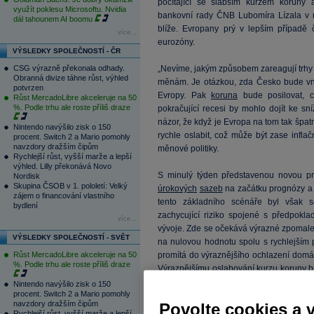
počítající se slabším kurzem koruny 
využít poklesu Microsoftu. Nvidia
bankovní rady ČNB Lubomíra Lízala v r
dál tahounem AI boomu
blíže. Evropany prý v lepším případě 
více...
eurozóny.
VÝSLEDKY SPOLEČNOSTÍ - ČR
CSG výrazně překonala odhady.
„Nevíme, jakým způsobem zareagují trhy 
Obranná divize táhne růst, výhled
měnám. Je otázkou, zda Česko bude vní
potvrzen
Evropy. Pak
koruna
bude posilovat, 
Růst MercadoLibre akceleruje na 50
%. Podle trhu ale roste příliš draze
pokračující recesi by mohlo dojít ke s
názor, že když je Evropa na tom tak špatn
Nintendo navýšilo zisk o 150
rychle oslabit, což může být zase inflač
procent. Switch 2 a Mario pomohly
navzdory dražším čipům
měnové politiky.
Rychlejší růst, vyšší marže a lepší
výhled. Lilly překonává Novo
S minulý týden představenou novou pr
Nordisk
Skupina ČSOB v 1. pololetí: Velký
úrokových
sazeb
na začátku prognózy a j
zájem o financování vlastního
tento základního scénáře byl však se
bydlení
zachycující riziko spojené s předpok
více...
vývoje. Zde se očekává výrazné zpomale
VÝSLEDKY SPOLEČNOSTÍ - SVĚT
na nulovou hodnotu spolu s rychlejší
Růst MercadoLibre akceleruje na 50
promítá do výraznějšího ochlazení domác
%. Podle trhu ale roste příliš draze
Výraznějšímu oslabování kurzu koruny b
scénáře. "Můj pohled je, že tento scénář
Nintendo navýšilo zisk o 150
procent. Switch 2 a Mario pomohly
o alternativním scénáři prognózy.
navzdory dražším čipům
Povolte cookies a 
Rychlejší růst, vyšší marže a lepší