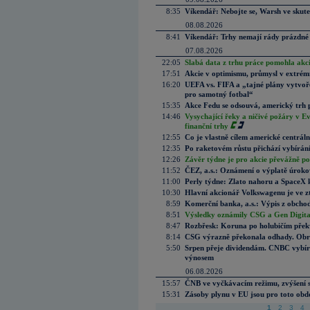
8:35
Víkendář: Nebojte se, Warsh ve skute
08.08.2026
8:41
Víkendář: Trhy nemají rády prázdné 
07.08.2026
22:05
Slabá data z trhu práce pomohla akc
17:51
Akcie v optimismu, průmysl v extrémn
16:20
UEFA vs. FIFA a „tajné plány vytvoř
pro samotný fotbal“
15:35
Akce Fedu se odsouvá, americký trh 
14:46
Vysychající řeky a ničivé požáry v E
finanční trhy
12:55
Co je vlastně cílem americké centrál
12:35
Po raketovém růstu přichází vybírán
12:26
Závěr týdne je pro akcie převážně po
11:52
ČEZ, a.s.: Oznámení o výplatě úrok
11:00
Perly týdne: Zlato nahoru a SpaceX 
10:30
Hlavní akcionář Volkswagenu je ve z
8:59
Komerční banka, a.s.: Výpis z obchod
8:51
Výsledky oznámily CSG a Gen Digital
8:47
Rozbřesk: Koruna po holubičím přek
8:14
CSG výrazně překonala odhady. Obran
5:50
Srpen přeje dividendám. CNBC vybírá
výnosem
06.08.2026
15:57
ČNB ve vyčkávacím režimu, zvýšení s
15:31
Zásoby plynu v EU jsou pro toto obdo
1
2
3
4