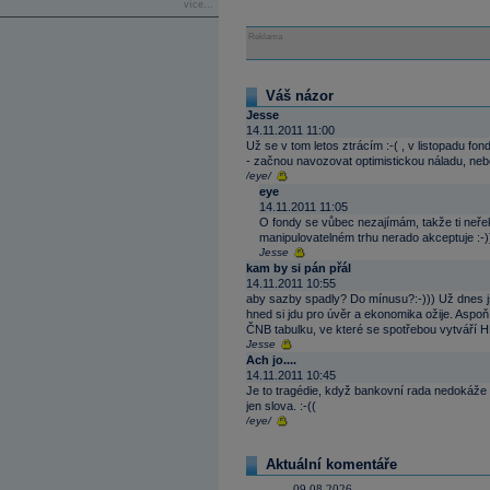
více...
Reklama
Váš názor
Jesse
14.11.2011 11:00
Už se v tom letos ztrácím :-( , v listopadu fo
- začnou navozovat optimistickou náladu, nebo
/eye/
eye
14.11.2011 11:05
O fondy se vůbec nezajímám, takže ti neře
manipulovatelném trhu nerado akceptuje :-)
Jesse
kam by si pán přál
14.11.2011 10:55
aby sazby spadly? Do mínusu?:-))) Už dnes j
hned si jdu pro úvěr a ekonomika ožije. Aspoň 
ČNB tabulku, ve které se spotřebou vytváří HDP
Jesse
Ach jo....
14.11.2011 10:45
Je to tragédie, když bankovní rada nedokáže 
jen slova. :-((
/eye/
Aktuální komentáře
09.08.2026