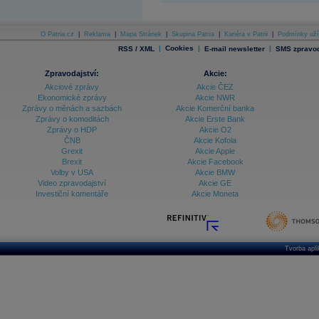
O Patria.cz
|
Reklama
|
Mapa Stránek
|
Skupina Patria
|
Kariéra v Patrii
|
Podmínky uží
|
Cookies
|
|
RSS / XML
E-mail newsletter
SMS zpravod
Zpravodajství:
Akcie:
Akciové zprávy
Akcie ČEZ
Ekonomické zprávy
Akcie NWR
Zprávy o měnách a sazbách
Akcie Komerční banka
Zprávy o komoditách
Akcie Erste Bank
Zprávy o HDP
Akcie O2
ČNB
Akcie Kofola
Grexit
Akcie Apple
Brexit
Akcie Facebook
Volby v USA
Akcie BMW
Video zpravodajství
Akcie GE
Investiční komentáře
Akcie Moneta
Tvorba apl