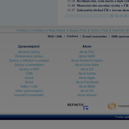
11:59
Rychlejší růst, vyšší marže a lepší v
11:40
Meziroční růst stavební výroby v ČR
11:37
Zahraniční obchod ČR v červnu skonč
1
2
3
4
O Patria.cz
|
Reklama
|
Mapa Stránek
|
Skupina Patria
|
Kariéra v Patrii
|
Podmínky uží
|
Cookies
|
|
RSS / XML
E-mail newsletter
SMS zpravod
Zpravodajství:
Akcie:
Akciové zprávy
Akcie ČEZ
Ekonomické zprávy
Akcie NWR
Zprávy o měnách a sazbách
Akcie Komerční banka
Zprávy o komoditách
Akcie Erste Bank
Zprávy o HDP
Akcie O2
ČNB
Akcie Kofola
Grexit
Akcie Apple
Brexit
Akcie Facebook
Volby v USA
Akcie BMW
Video zpravodajství
Akcie GE
Investiční komentáře
Akcie Moneta
Tvorba apl