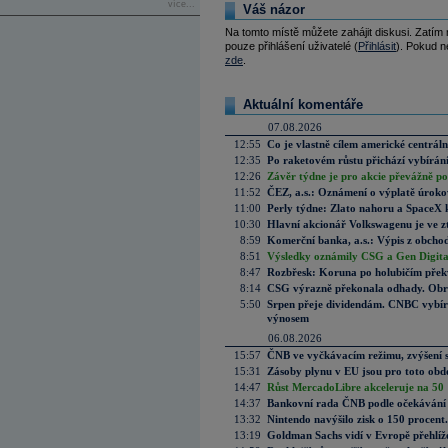
více...
Váš názor
Na tomto místě můžete zahájit diskusi. Zatím
pouze přihlášení uživatelé (
Přihlásit
). Pokud ne
zde
.
Aktuální komentáře
07.08.2026
12:55
Co je vlastně cílem americké centrál
12:35
Po raketovém růstu přichází vybírán
12:26
Závěr týdne je pro akcie převážně po
11:52
ČEZ, a.s.: Oznámení o výplatě úrok
11:00
Perly týdne: Zlato nahoru a SpaceX 
10:30
Hlavní akcionář Volkswagenu je ve z
8:59
Komerční banka, a.s.: Výpis z obchod
8:51
Výsledky oznámily CSG a Gen Digital
8:47
Rozbřesk: Koruna po holubičím přek
8:14
CSG výrazně překonala odhady. Obran
5:50
Srpen přeje dividendám. CNBC vybírá
výnosem
06.08.2026
15:57
ČNB ve vyčkávacím režimu, zvýšení s
15:31
Zásoby plynu v EU jsou pro toto obdo
14:47
Růst MercadoLibre akceleruje na 50 %
14:37
Bankovní rada ČNB podle očekávání 
13:32
Nintendo navýšilo zisk o 150 procen
13:19
Goldman Sachs vidí v Evropě přehlíže