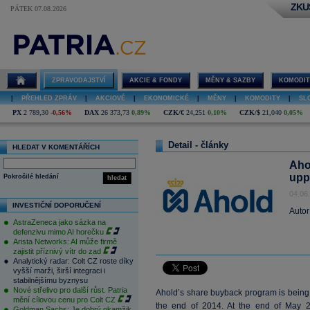
ZKU
PÁTEK 07.08.2026
ZPRAVODAJSTVÍ
AKCIE & FONDY
MĚNY & SAZBY
KOMODIT
|
PŘEHLED ZPRÁV
|
AKCIOVÉ
|
EKONOMICKÉ
|
MĚNY
|
KOMODITY
|
SL
PX
2 789,30
-0,56%
DAX
26 373,73
0,89%
CZK/€
24,251
0,10%
CZK/$
21,040
0,05%
Detail - články
HLEDAT V KOMENTÁŘÍCH
Aho
upp
Pokročilé hledání
hledat
04.06
INVESTIČNÍ DOPORUČENÍ
Autor
AstraZeneca jako sázka na
defenzivu mimo AI horečku
Arista Networks: AI může firmě
zajistit příznivý vítr do zad
Analytický radar: Colt CZ roste díky
vyšší marži, širší integraci i
stabilnějšímu byznysu
Nové střelivo pro další růst. Patria
Ahold’s share buyback program is being
mění cílovou cenu pro Colt CZ
the end of 2014. At the end of May 
Goldman Sachs: Je dobrý okamžik