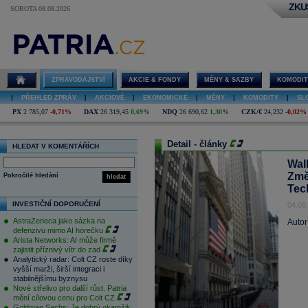
ZKU
SOBOTA 08.08.2026
ZPRAVODAJSTVÍ
AKCIE & FONDY
MĚNY & SAZBY
KOMODIT
|
PŘEHLED ZPRÁV
|
AKCIOVÉ
|
EKONOMICKÉ
|
MĚNY
|
KOMODITY
|
SL
PX
2 785,07
-0,71%
DAX
26 319,45
0,69%
NDQ
26 690,62
1,30%
CZK/€
24,232
-0,02%
Detail - články
HLEDAT V KOMENTÁŘÍCH
Wal
Změ
Pokročilé hledání
hledat
Tec
INVESTIČNÍ DOPORUČENÍ
04.06
AstraZeneca jako sázka na
Autor
defenzivu mimo AI horečku
Arista Networks: AI může firmě
zajistit příznivý vítr do zad
Analytický radar: Colt CZ roste díky
vyšší marži, širší integraci i
stabilnějšímu byznysu
Nové střelivo pro další růst. Patria
mění cílovou cenu pro Colt CZ
Goldman Sachs: Je dobrý okamžik