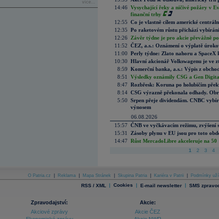
více...
14:46
Vysychající řeky a ničivé požáry v E
finanční trhy
12:55
Co je vlastně cílem americké centrál
12:35
Po raketovém růstu přichází vybírán
12:26
Závěr týdne je pro akcie převážně po
11:52
ČEZ, a.s.: Oznámení o výplatě úrok
11:00
Perly týdne: Zlato nahoru a SpaceX 
10:30
Hlavní akcionář Volkswagenu je ve z
8:59
Komerční banka, a.s.: Výpis z obchod
8:51
Výsledky oznámily CSG a Gen Digital
8:47
Rozbřesk: Koruna po holubičím přek
8:14
CSG výrazně překonala odhady. Obran
5:50
Srpen přeje dividendám. CNBC vybírá
výnosem
06.08.2026
15:57
ČNB ve vyčkávacím režimu, zvýšení s
15:31
Zásoby plynu v EU jsou pro toto obdo
14:47
Růst MercadoLibre akceleruje na 50 %
1
2
3
4
O Patria.cz
|
Reklama
|
Mapa Stránek
|
Skupina Patria
|
Kariéra v Patrii
|
Podmínky uží
|
Cookies
|
|
RSS / XML
E-mail newsletter
SMS zpravod
Zpravodajství:
Akcie:
Akciové zprávy
Akcie ČEZ