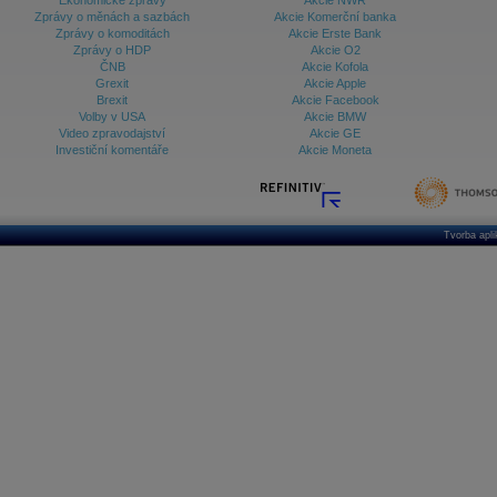
Ekonomické zprávy
Akcie NWR
Zprávy o měnách a sazbách
Akcie Komerční banka
Zprávy o komoditách
Akcie Erste Bank
Zprávy o HDP
Akcie O2
ČNB
Akcie Kofola
Grexit
Akcie Apple
Brexit
Akcie Facebook
Volby v USA
Akcie BMW
Video zpravodajství
Akcie GE
Investiční komentáře
Akcie Moneta
Tvorba apl