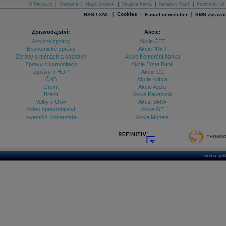
O Patria.cz
|
Reklama
|
Mapa Stránek
|
Skupina Patria
|
Kariéra v Patrii
|
Podmínky uží
|
Cookies
|
|
RSS / XML
E-mail newsletter
SMS zpravod
Zpravodajství:
Akcie:
Akciové zprávy
Akcie ČEZ
Ekonomické zprávy
Akcie NWR
Zprávy o měnách a sazbách
Akcie Komerční banka
Zprávy o komoditách
Akcie Erste Bank
Zprávy o HDP
Akcie O2
ČNB
Akcie Kofola
Grexit
Akcie Apple
Brexit
Akcie Facebook
Volby v USA
Akcie BMW
Video zpravodajství
Akcie GE
Investiční komentáře
Akcie Moneta
Tvorba apl