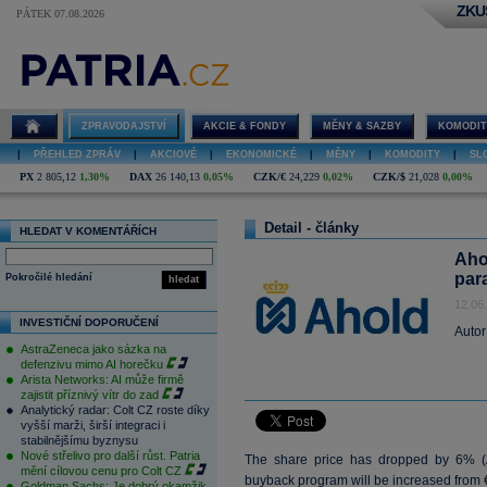
ZKU
PÁTEK 07.08.2026
ZPRAVODAJSTVÍ
AKCIE & FONDY
MĚNY & SAZBY
KOMODIT
|
PŘEHLED ZPRÁV
|
AKCIOVÉ
|
EKONOMICKÉ
|
MĚNY
|
KOMODITY
|
SL
PX
2 805,12
1,30%
DAX
26 140,13
0,05%
CZK/€
24,229
0,02%
CZK/$
21,028
0,00%
Detail - články
HLEDAT V KOMENTÁŘÍCH
Ahol
par
Pokročilé hledání
hledat
12.06
INVESTIČNÍ DOPORUČENÍ
Autor
AstraZeneca jako sázka na
defenzivu mimo AI horečku
Arista Networks: AI může firmě
zajistit příznivý vítr do zad
Analytický radar: Colt CZ roste díky
vyšší marži, širší integraci i
stabilnějšímu byznysu
Nové střelivo pro další růst. Patria
The share price has dropped by 6% (
mění cílovou cenu pro Colt CZ
buyback program will be increased from €
Goldman Sachs: Je dobrý okamžik