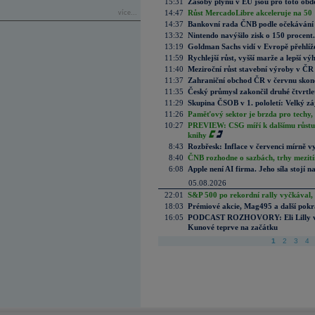
15:31
Zásoby plynu v EU jsou pro toto obdo
14:47
Růst MercadoLibre akceleruje na 50 %
více...
14:37
Bankovní rada ČNB podle očekávání 
13:32
Nintendo navýšilo zisk o 150 procen
13:19
Goldman Sachs vidí v Evropě přehlíže
11:59
Rychlejší růst, vyšší marže a lepší v
11:40
Meziroční růst stavební výroby v ČR
11:37
Zahraniční obchod ČR v červnu skonč
11:35
Český průmysl zakončil druhé čtvrtlet
11:29
Skupina ČSOB v 1. pololetí: Velký zá
11:26
Paměťový sektor je brzda pro techy,
10:27
PREVIEW: CSG míří k dalšímu růstu.
knihy
8:43
Rozbřesk: Inflace v červenci mírně v
8:40
ČNB rozhodne o sazbách, trhy mezitím
6:08
Apple není AI firma. Jeho síla stojí n
05.08.2026
22:01
S&P 500 po rekordní rally vyčkával,
18:03
Prémiové akcie, Mag495 a další pokr
16:05
PODCAST ROZHOVORY: Eli Lilly vs. 
Kunové teprve na začátku
1
2
3
4