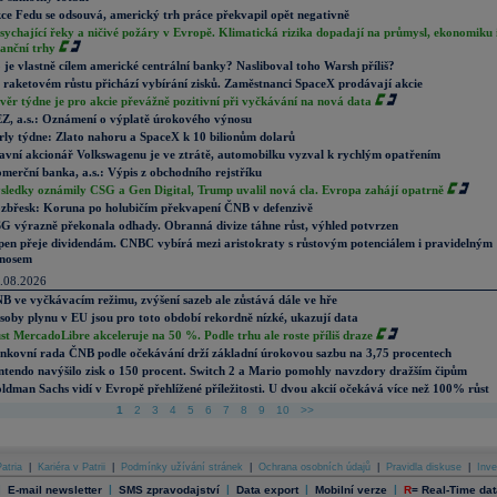
ce Fedu se odsouvá, americký trh práce překvapil opět negativně
sychající řeky a ničivé požáry v Evropě. Klimatická rizika dopadají na průmysl, ekonomiku 
nanční trhy
 je vlastně cílem americké centrální banky? Nasliboval toho Warsh příliš?
 raketovém růstu přichází vybírání zisků. Zaměstnanci SpaceX prodávají akcie
věr týdne je pro akcie převážně pozitivní při vyčkávání na nová data
Z, a.s.: Oznámení o výplatě úrokového výnosu
rly týdne: Zlato nahoru a SpaceX k 10 bilionům dolarů
avní akcionář Volkswagenu je ve ztrátě, automobilku vyzval k rychlým opatřením
merční banka, a.s.: Výpis z obchodního rejstříku
sledky oznámily CSG a Gen Digital, Trump uvalil nová cla. Evropa zahájí opatrně
zbřesk: Koruna po holubičím překvapení ČNB v defenzivě
G výrazně překonala odhady. Obranná divize táhne růst, výhled potvrzen
pen přeje dividendám. CNBC vybírá mezi aristokraty s růstovým potenciálem i pravidelným
nosem
.08.2026
B ve vyčkávacím režimu, zvýšení sazeb ale zůstává dále ve hře
soby plynu v EU jsou pro toto období rekordně nízké, ukazují data
st MercadoLibre akceleruje na 50 %. Podle trhu ale roste příliš draze
nkovní rada ČNB podle očekávání drží základní úrokovou sazbu na 3,75 procentech
ntendo navýšilo zisk o 150 procent. Switch 2 a Mario pomohly navzdory dražším čipům
ldman Sachs vidí v Evropě přehlížené příležitosti. U dvou akcií očekává více než 100% růst
1
2
3
4
5
6
7
8
9
10
>>
atria
|
Kariéra v Patrii
|
Podmínky užívání stránek
|
Ochrana osobních údajů
|
Pravidla diskuse
|
Inve
|
|
|
|
|
E-mail newsletter
SMS zpravodajství
Data export
Mobilní verze
R
=
Real-Time dat