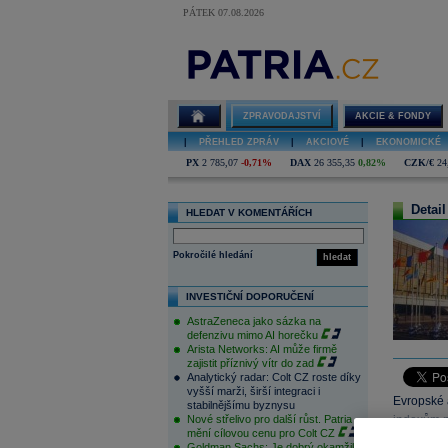
PÁTEK 07.08.2026
ZPRAVODAJSTVÍ
AKCIE & FONDY
|
PŘEHLED ZPRÁV
|
AKCIOVÉ
|
EKONOMICKÉ
PX
2 785,07
-0,71%
DAX
26 355,35
0,82%
CZK/€
24
Detail
HLEDAT V KOMENTÁŘÍCH
Pokročilé hledání
hledat
INVESTIČNÍ DOPORUČENÍ
AstraZeneca jako sázka na
defenzivu mimo AI horečku
Arista Networks: AI může firmě
zajistit příznivý vítr do zad
Analytický radar: Colt CZ roste díky
vyšší marži, širší integraci i
Evropské 
stabilnějšímu byznysu
Nové střelivo pro další růst. Patria
indexům po
mění cílovou cenu pro Colt CZ
případně p
Goldman Sachs: Je dobrý okamžik