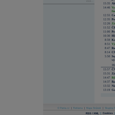
více...
15:35
Ak
14:46
Vy
fi
12:55
Co
12:35
Po
12:26
Zá
11:52
ČE
11:00
Pe
10:30
Hl
8:59
Ko
8:51
Vý
8:47
Ro
8:14
CS
5:50
Sr
vý
06
15:57
ČN
15:31
Zá
14:47
Rů
14:37
Ba
13:32
Ni
13:19
Go
O Patria.cz
|
Reklama
|
Mapa Stránek
|
Skupina P
|
Cookies
RSS / XML