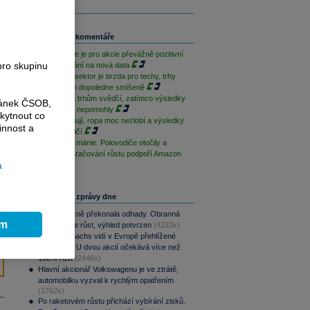
Související komentáře
Závěr týdne je pro akcie převážně pozitivní
pro skupinu
při vyčkávání na nová data
Paměťový sektor je brzda pro techy, trhy
jsou na tom dopoledne smíšeně
Geopolitika trhům svědčí, zatímco výsledky
ránek ČSOB,
sentimentu nepomohly
kytnout co
Techy fungují, ropa moc nezlobí a výsledky
innost a
trhům svědčí
Po depresi mánie. Polovodiče otočily a
dnešní pokračování růstu podpoří Amazon
a
Nejčtenější zprávy dne
CSG výrazně překonala odhady. Obranná
ím
divize táhne růst, výhled potvrzen
(4233x)
Goldman Sachs vidí v Evropě přehlížené
příležitosti. U dvou akcií očekává více než
100% růst
(2446x)
Hlavní akcionář Volkswagenu je ve ztrátě,
automobilku vyzval k rychlým opatřením
(1762x)
Po raketovém růstu přichází vybírání zisků.