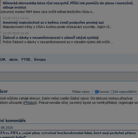
Německá ekonomika letos růst nezrychlí. Příští rok pomůže do plusu i eurozóně,
slibuje institut
kumný institut IWH dnes sice snížil odhad letošního růstu n...
13.06.2013 14:43
Americký maloobchod se v květnu zvedl podpořen prodeji aut
Maloobchodní tržby v USA v květnu podle očekávání zrychlily. Jejich rů...
13.06.2013 14:49
Žádostí o dávky v nezaměstnanosti v zámoří ubývá rychleji
Počet žádostí o dávky v nezaměstnanosti se v minulém týdnu dál snížil ...
EUR
,
akcie
,
FTSE
,
Evropa
ázor
Přidat názor
Pavouk
Od nejnovějších
|
ístě můžete zahájit diskusi. Zatím nebyl zadán žádný názor. Do diskuse mohou přispívat
ášení uživatelé (
Přihlásit
). Pokud nemáte účet, na který byste se mohli přihlásit, registrujte se
lní komentáře
.08.2026
FA vs. FIFA a „tajné plány vytvořené bezcharakterními lidmi, které mají pochybné přínosy
o samotný fotbal“