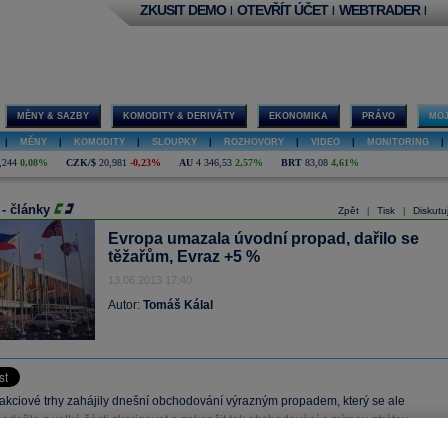
ZKUSIT DEMO
OTEVŘÍT ÚČET
WEBTRADER
|
|
|
MĚNY & SAZBY
KOMODITY & DERIVÁTY
EKONOMIKA
PRÁVO
MOJ
|
MĚNY
|
KOMODITY
|
SLOUPKY
|
ROZHOVORY
|
VIDEO
|
MONITORING
|
,244
0,08%
CZK/$
20,981
-0,23%
AU
4 346,53
2,57%
BRT
83,08
4,61%
 - články
Zpět
Tisk
Diskutu
|
|
Evropa umazala úvodní propad, dařilo se
těžařům, Evraz +5 %
13.06.2013 17:40
Autor:
Tomáš Kálal
akciové trhy zahájily dnešní obchodování výrazným propadem, který se ale
dařilo z velké části zkorigovat a zakončit tak obchodování s mírnou ztrátou,
oblíž včerejšího závěru.