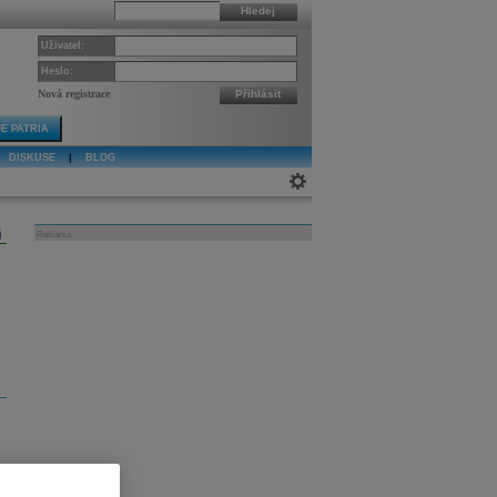
Hledej
Uživatel:
Heslo:
Nová registrace
Přihlásit
E PATRIA
DISKUSE
|
BLOG
j
Reklama