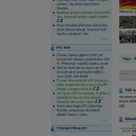
výhled. Lilly překonává Novo
Nordisk
Německý výz
Booking ukázal odolnost cestovního
trhu. Investoři přešli i slabší výhled
Novo Nordisk překonal očekávání,
akcie přesto klesají. Investoři řeší
marže a budoucí růst
více...
IPO, M&A
Čínský čipový gigant CXMT při
Tagy:
burzovním debutu vystřelil přes 500
%. Překonal i největší banku země
Stát by mohl dát na burzu až 40
procent akcií pražského letiště v
Reklama
roce 2028, řekl Babiš
Čínský Moonshot AI míří na burzu.
Jeho model Kimi K3 znovu rozvířil
debatu o budoucnosti AI
Váš n
SK Hynix míří na Nasdaq. O jeden z
Na tomto m
největších burzovních debutů v
pouze přihl
historii je obrovský zájem
zde
.
Nová vlna mega IPO hýbe trhy.
Rychlé zařazování do indexů
přináší šance i rizika
Aktuá
více...
07
TÝDENNÍ PŘEHLEDY
16:20
UE
pr