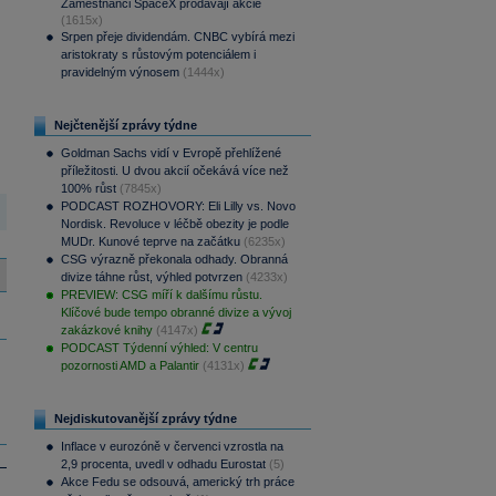
Zaměstnanci SpaceX prodávají akcie
(1615x)
Srpen přeje dividendám. CNBC vybírá mezi
aristokraty s růstovým potenciálem i
pravidelným výnosem
(1444x)
Nejčtenější zprávy týdne
Goldman Sachs vidí v Evropě přehlížené
příležitosti. U dvou akcií očekává více než
100% růst
(7845x)
PODCAST ROZHOVORY: Eli Lilly vs. Novo
Nordisk. Revoluce v léčbě obezity je podle
MUDr. Kunové teprve na začátku
(6235x)
CSG výrazně překonala odhady. Obranná
divize táhne růst, výhled potvrzen
(4233x)
PREVIEW: CSG míří k dalšímu růstu.
Klíčové bude tempo obranné divize a vývoj
zakázkové knihy
(4147x)
PODCAST Týdenní výhled: V centru
pozornosti AMD a Palantir
(4131x)
Nejdiskutovanější zprávy týdne
Inflace v eurozóně v červenci vzrostla na
2,9 procenta, uvedl v odhadu Eurostat
(5)
Akce Fedu se odsouvá, americký trh práce