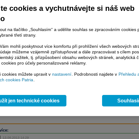
te cookies a vychutnávejte si náš web
no
račování článku je dostupné jen klientům placených služeb
Patria Plus
/
estor Plus
případně uživatelům platformy
Patria Direct
. Pokud jste klientem
nout na tlačítko „Souhlasím“ a udělíte souhlas se zpracováním cookies 
hto služeb, potom je nutné se
Přihlásit
.
brané třetí strany.
ámci placeného informačního servisu získáte
ám mohli poskytnout více komfortu při prohlížení všech webových st
řístup ke
kompletnímu zpravodajství
to údaje můžeme vzájemně zpřístupňovat a dále zpracovávat s cílem pos
.patria.cz bez jakýchkoliv omezení. Veškeré
lientský zážitek, tj. přizpůsobení obsahu webových stránek, analytická č
rávy, komentáře a horké zprávy jsou
 cookies pro účely personalizované reklamy.
brazovány terminálovou metodou (bez nutnosti obnovovat stránku) bez
si cookies můžete upravit v
nastavení
. Podrobnosti najdete v
Přehledu 
ždění a v plné verzi.
h cookies Patria
.
en zpravodajství, ale i další služby získáte v Patria Plus / Investor Plus -
sms
e-mailové
zpravodajství,
data
z finančních trhů v reálném čase, kompletní
lytický servis
, rozsáhlé
databáze
časových řad ke stažení,
prognózy
žít jen technické cookies
Souhlas
oje a
valuace
, ekonomické
fundamenty
,
nástroje
a
kalkulátory
...
více
více:
13.06.2013 14:29