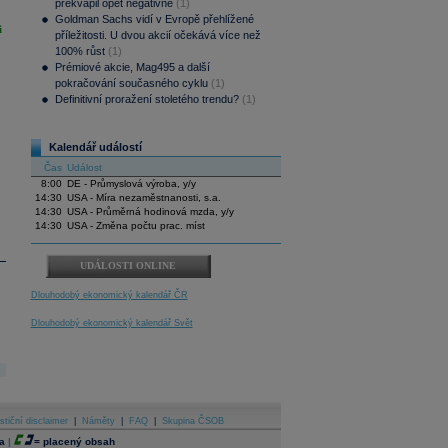
překvapil opět negativně
(1)
Goldman Sachs vidí v Evropě přehlížené
i
příležitosti. U dvou akcií očekává více než
100% růst
(1)
Prémiové akcie, Mag495 a další
pokračování současného cyklu
(1)
Definitivní proražení stoletého trendu?
(1)
Kalendář událostí
Čas
Událost
8:00
DE - Průmyslová výroba, y/y
14:30
USA - Míra nezaměstnanosti, s.a.
14:30
USA - Průměrná hodinová mzda, y/y
14:30
USA - Změna počtu prac. míst
UDÁLOSTI ONLINE
Dlouhodobý ekonomický kalendář ČR
Dlouhodobý ekonomický kalendář Svět
stiční disclaimer
|
Náměty
|
FAQ
|
Skupina ČSOB
a
|
=
placený obsah