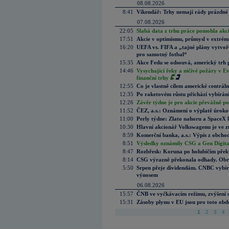
08.08.2026
8:41
Víkendář: Trhy nemají rády prázdné 
07.08.2026
22:05
Slabá data z trhu práce pomohla akc
17:51
Akcie v optimismu, průmysl v extrémn
16:20
UEFA vs. FIFA a „tajné plány vytvoř
pro samotný fotbal“
15:35
Akce Fedu se odsouvá, americký trh 
14:46
Vysychající řeky a ničivé požáry v E
finanční trhy
12:55
Co je vlastně cílem americké centrál
12:35
Po raketovém růstu přichází vybírán
12:26
Závěr týdne je pro akcie převážně po
11:52
ČEZ, a.s.: Oznámení o výplatě úrok
11:00
Perly týdne: Zlato nahoru a SpaceX 
10:30
Hlavní akcionář Volkswagenu je ve z
8:59
Komerční banka, a.s.: Výpis z obchod
8:51
Výsledky oznámily CSG a Gen Digital
8:47
Rozbřesk: Koruna po holubičím přek
8:14
CSG výrazně překonala odhady. Obran
5:50
Srpen přeje dividendám. CNBC vybírá
výnosem
06.08.2026
15:57
ČNB ve vyčkávacím režimu, zvýšení s
15:31
Zásoby plynu v EU jsou pro toto obdo
1
2
3
4