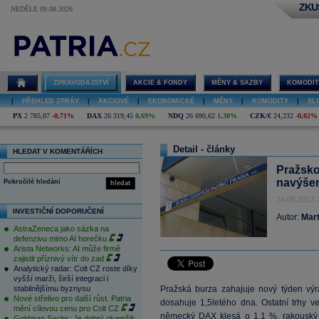
ZKU
NEDĚLE 09.08.2026
ZPRAVODAJSTVÍ
AKCIE & FONDY
MĚNY & SAZBY
KOMODIT
|
PŘEHLED ZPRÁV
|
AKCIOVÉ
|
EKONOMICKÉ
|
MĚNY
|
KOMODITY
|
SL
PX
2 785,07
-0,71%
DAX
26 319,45
0,69%
NDQ
26 690,62
1,30%
CZK/€
24,232
-0,02%
Detail - články
HLEDAT V KOMENTÁŘÍCH
Pražskou
navýšení
Pokročilé hledání
hledat
24.06.2013 
INVESTIČNÍ DOPORUČENÍ
Autor:
Mart
AstraZeneca jako sázka na
defenzivu mimo AI horečku
Arista Networks: AI může firmě
zajistit příznivý vítr do zad
Analytický radar: Colt CZ roste díky
vyšší marži, širší integraci i
stabilnějšímu byznysu
Pražská burza zahajuje nový týden výr
Nové střelivo pro další růst. Patria
dosahuje 1,5letého dna. Ostatní trhy 
mění cílovou cenu pro Colt CZ
německý
DAX
klesá o 1,1 %, rakousk
Goldman Sachs: Je dobrý okamžik