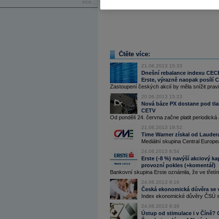
více...
Čtěte více:
21.06.2013 15:33
Dnešní rebalance indexu CECE 
Erste, výrazně naopak posílí 
Zastoupení českých akcií by měla snížit pravi
20.06.2013 15:23
Nová báze PX dostane pod tlak
CETV
Od pondělí 24. června začne platit periodická
21.06.2013 18:52
Time Warner získal od Lauder
Mediální skupina Central Europe
24.06.2013 8:54
Erste (-8 %) navýší akciový kap
provozní pokles (+komentář)
Bankovní skupina Erste oznámila, že ve třetím 
24.06.2013 9:16
Česká ekonomická důvěra se v 
Index ekonomické důvěry ČSÚ se 
24.06.2013 9:39
Ústup od stimulace i v Číně? 