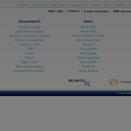
O Patria.cz
|
Reklama
|
Mapa Stránek
|
Skupina Patria
|
Kariéra v Patrii
|
Podmínky uží
|
Cookies
|
|
RSS / XML
E-mail newsletter
SMS zpravod
Zpravodajství:
Akcie:
Akciové zprávy
Akcie ČEZ
Ekonomické zprávy
Akcie NWR
Zprávy o měnách a sazbách
Akcie Komerční banka
Zprávy o komoditách
Akcie Erste Bank
Zprávy o HDP
Akcie O2
ČNB
Akcie Kofola
Grexit
Akcie Apple
Brexit
Akcie Facebook
Volby v USA
Akcie BMW
Video zpravodajství
Akcie GE
Investiční komentáře
Akcie Moneta
Tvorba apl