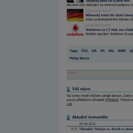
Šanghaj padá na 4,5leté dno
Akciové trhy obávající se omezení podpory s
24.06.2013 10:17
Německý index Ifo tlumí obavy
Index podnikatelského klimatu ně
24.06.2013 10:33
Vodafone za 7,7 mld. eur zís
Mobilní operátor Vodafone Group 
Tagy:
ČEZ
,
KB
,
PX
,
VIG
,
NWR
,
vý
Philip Morris
Reklama
Váš názor
Na tomto místě můžete zahájit diskusi. Zatím
pouze přihlášení uživatelé (
Přihlásit
). Pokud ne
zde
.
Aktuální komentáře
09.08.2026
8:35
Víkendář: Nebojte se, Warsh ve skute