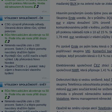
využít poklesu Microsoftu. Nvidia
maďarský
BUX
je na zelené nule se zisk
dál tahounem AI boomu
více...
Hlavním poraženým úvodu týdne jsou ak
Skupina
Erste
uvedla, že v průběhu 3Q13
VÝSLEDKY SPOLEČNOSTÍ - ČR
eur
v zájmu dosažení 10% úrovně Tie
CSG výrazně překonala odhady.
komunikovanému ještě v květnu, počítá 
Obranná divize táhne růst, výhled
potvrzen
při poklesu nákladů rizik o 10 až 15 %. Sk
Růst MercadoLibre akceleruje na 50
1,76 mld.
eur
, sestávající z vládní půjčky
%. Podle trhu ale roste příliš draze
Nintendo navýšilo zisk o 150
Po zprávě
Erste
po jejím boku klesá o 
procent. Switch 2 a Mario pomohly
pojišťovací skupina
VIG
.
Komerční ba
navzdory dražším čipům
Rychlejší růst, vyšší marže a lepší
nejlépe, když prozatím klesá o 0,4 % na
výhled. Lilly překonává Novo
Nordisk
Elektrárenská společnost
ČEZ
ztrácí
Skupina ČSOB v 1. pololetí: Velký
zájem o financování vlastního
společnost
NWR
, která připisuje 1,41 %
bydlení
více...
Defenzivní tituly si vedou smíšeně, když
skupina Telefónica odsouhlasila prodej
VÝSLEDKY SPOLEČNOSTÍ - SVĚT
milionů
eur
jako součást kroků ke snížen
Růst MercadoLibre akceleruje na 50
dohoda o převzetí německého kabel
%. Podle trhu ale roste příliš draze
Vodafone
, kterou management německé f
Nintendo navýšilo zisk o 150
procent. Switch 2 a Mario pomohly
Opačně ke směru vývoje akcií
Telefóniky
navzdory dražším čipům
Rychlejší růst, vyšší marže a lepší