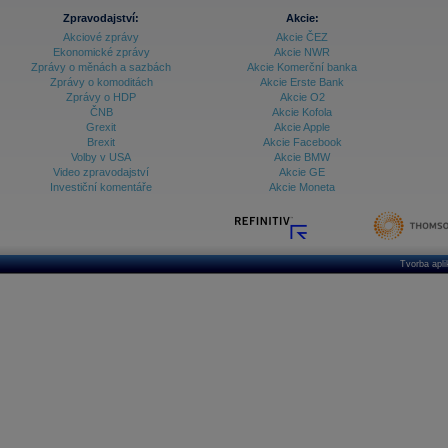
Zpravodajství:
Akcie:
Akciové zprávy
Akcie ČEZ
Ekonomické zprávy
Akcie NWR
Zprávy o měnách a sazbách
Akcie Komerční banka
Zprávy o komoditách
Akcie Erste Bank
Zprávy o HDP
Akcie O2
ČNB
Akcie Kofola
Grexit
Akcie Apple
Brexit
Akcie Facebook
Volby v USA
Akcie BMW
Video zpravodajství
Akcie GE
Investiční komentáře
Akcie Moneta
Tvorba apl