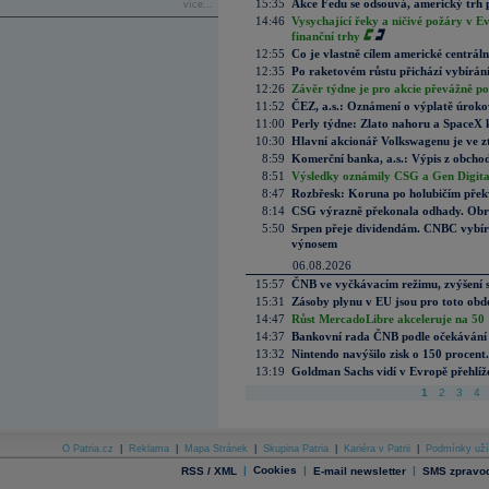
15:35
Akce Fedu se odsouvá, americký trh 
více...
14:46
Vysychající řeky a ničivé požáry v E
finanční trhy
12:55
Co je vlastně cílem americké centrál
12:35
Po raketovém růstu přichází vybírán
12:26
Závěr týdne je pro akcie převážně po
11:52
ČEZ, a.s.: Oznámení o výplatě úrok
11:00
Perly týdne: Zlato nahoru a SpaceX 
10:30
Hlavní akcionář Volkswagenu je ve z
8:59
Komerční banka, a.s.: Výpis z obchod
8:51
Výsledky oznámily CSG a Gen Digital
8:47
Rozbřesk: Koruna po holubičím přek
8:14
CSG výrazně překonala odhady. Obran
5:50
Srpen přeje dividendám. CNBC vybírá
výnosem
06.08.2026
15:57
ČNB ve vyčkávacím režimu, zvýšení s
15:31
Zásoby plynu v EU jsou pro toto obdo
14:47
Růst MercadoLibre akceleruje na 50 %
14:37
Bankovní rada ČNB podle očekávání 
13:32
Nintendo navýšilo zisk o 150 procen
13:19
Goldman Sachs vidí v Evropě přehlíže
1
2
3
4
O Patria.cz
|
Reklama
|
Mapa Stránek
|
Skupina Patria
|
Kariéra v Patrii
|
Podmínky uží
|
Cookies
|
|
RSS / XML
E-mail newsletter
SMS zpravod