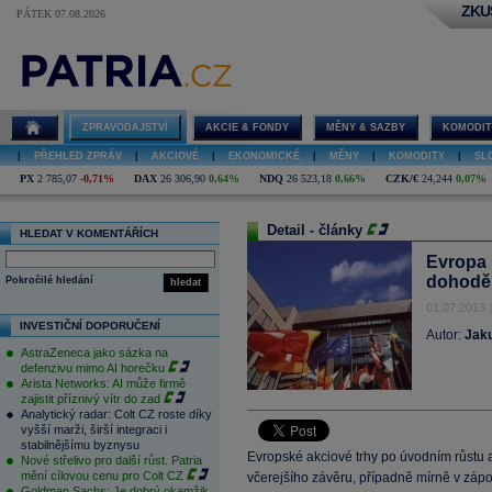
ZKU
PÁTEK 07.08.2026
ZPRAVODAJSTVÍ
AKCIE & FONDY
MĚNY & SAZBY
KOMODIT
|
PŘEHLED ZPRÁV
|
AKCIOVÉ
|
EKONOMICKÉ
|
MĚNY
|
KOMODITY
|
SL
PX
2 785,07
-0,71%
DAX
26 306,90
0,64%
NDQ
26 523,18
0,66%
CZK/€
24,244
0,07%
Detail - články
HLEDAT V KOMENTÁŘÍCH
Evropa 
dohodě
Pokročilé hledání
hledat
01.07.2013 
INVESTIČNÍ DOPORUČENÍ
Autor:
Jak
AstraZeneca jako sázka na
defenzivu mimo AI horečku
Arista Networks: AI může firmě
zajistit příznivý vítr do zad
Analytický radar: Colt CZ roste díky
vyšší marži, širší integraci i
stabilnějšímu byznysu
Evropské akciové trhy po úvodním růstu a
Nové střelivo pro další růst. Patria
mění cílovou cenu pro Colt CZ
včerejšího závěru, případně mírně v zápo
Goldman Sachs: Je dobrý okamžik