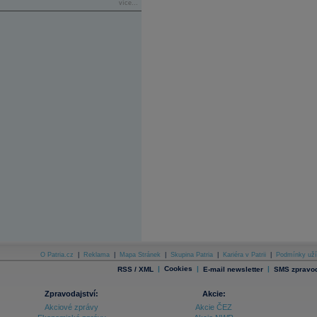
více...
O Patria.cz
|
Reklama
|
Mapa Stránek
|
Skupina Patria
|
Kariéra v Patrii
|
Podmínky uží
|
Cookies
|
|
RSS / XML
E-mail newsletter
SMS zpravod
Zpravodajství:
Akcie:
Akciové zprávy
Akcie ČEZ