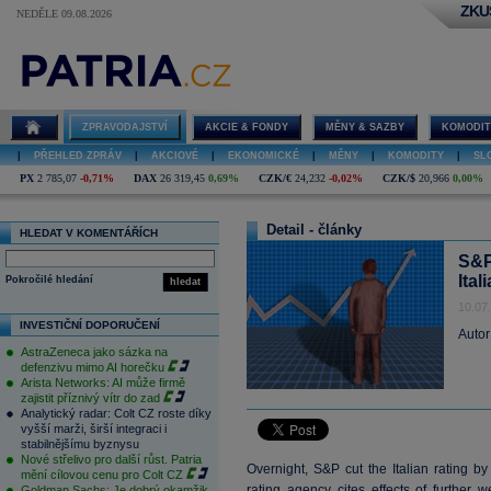
ZKU
NEDĚLE 09.08.2026
ZPRAVODAJSTVÍ
AKCIE & FONDY
MĚNY & SAZBY
KOMODIT
|
PŘEHLED ZPRÁV
|
AKCIOVÉ
|
EKONOMICKÉ
|
MĚNY
|
KOMODITY
|
SL
PX
2 785,07
-0,71%
DAX
26 319,45
0,69%
CZK/€
24,232
-0,02%
CZK/$
20,966
0,00%
Detail - články
HLEDAT V KOMENTÁŘÍCH
S&P 
Ita
Pokročilé hledání
hledat
10.07
INVESTIČNÍ DOPORUČENÍ
Autor
AstraZeneca jako sázka na
defenzivu mimo AI horečku
Arista Networks: AI může firmě
zajistit příznivý vítr do zad
Analytický radar: Colt CZ roste díky
vyšší marži, širší integraci i
stabilnějšímu byznysu
Nové střelivo pro další růst. Patria
Overnight, S&P cut the Italian rating 
mění cílovou cenu pro Colt CZ
rating agency cites effects of further
Goldman Sachs: Je dobrý okamžik