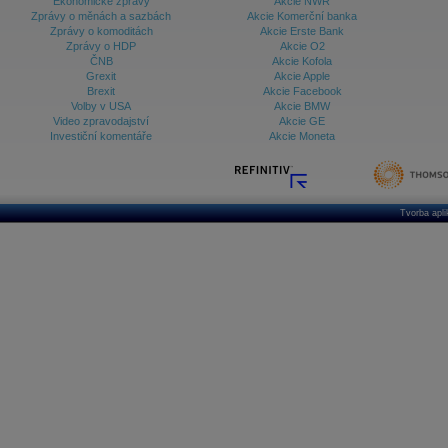
Ekonomické zprávy
Akcie NWR
Zprávy o měnách a sazbách
Akcie Komerční banka
Zprávy o komoditách
Akcie Erste Bank
Zprávy o HDP
Akcie O2
ČNB
Akcie Kofola
Grexit
Akcie Apple
Brexit
Akcie Facebook
Volby v USA
Akcie BMW
Video zpravodajství
Akcie GE
Investiční komentáře
Akcie Moneta
Tvorba apl