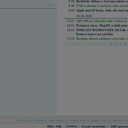
8:43
Rozbřesk: Inflace v červenci mírně v
více...
8:40
ČNB rozhodne o sazbách, trhy mezitím
6:08
Apple není AI firma. Jeho síla stojí n
05.08.2026
22:01
S&P 500 po rekordní rally vyčkával,
18:03
Prémiové akcie, Mag495 a další pokr
16:05
PODCAST ROZHOVORY: Eli Lilly vs. 
Kunové teprve na začátku
15:18
Booking ukázal odolnost cestovního trh
1
2
3
4
O Patria.cz
|
Reklama
|
Mapa Stránek
|
Skupina Patria
|
Kariéra v Patrii
|
Podmínky uží
|
Cookies
|
|
RSS / XML
E-mail newsletter
SMS zpravod