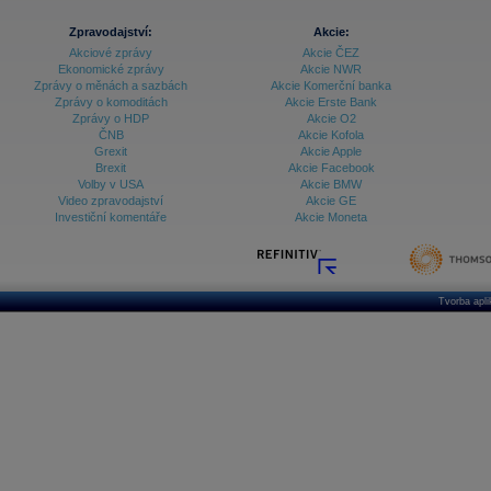
Zpravodajství:
Akcie:
Akciové zprávy
Akcie ČEZ
Ekonomické zprávy
Akcie NWR
Zprávy o měnách a sazbách
Akcie Komerční banka
Zprávy o komoditách
Akcie Erste Bank
Zprávy o HDP
Akcie O2
ČNB
Akcie Kofola
Grexit
Akcie Apple
Brexit
Akcie Facebook
Volby v USA
Akcie BMW
Video zpravodajství
Akcie GE
Investiční komentáře
Akcie Moneta
Tvorba apl