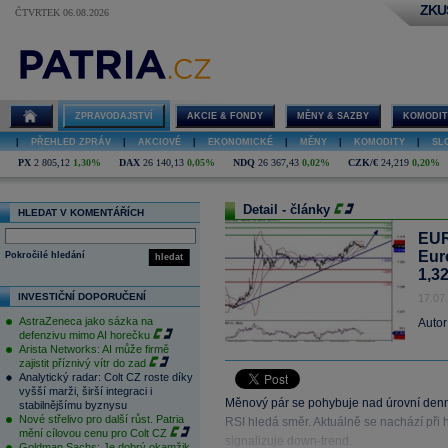
ZKU
ČTVRTEK 06.08.2026
ZPRAVODAJSTVÍ
AKCIE & FONDY
MĚNY & SAZBY
KOMODIT
|
PŘEHLED ZPRÁV
|
AKCIOVÉ
|
EKONOMICKÉ
|
MĚNY
|
KOMODITY
|
SL
PX
2 805,12
1,30%
DAX
26 140,13
0,05%
NDQ
26 367,43
0,02%
CZK/€
24,219
0,20%
Detail - články
HLEDAT V KOMENTÁŘÍCH
EUR
Eur
Pokročilé hledání
hledat
1,3
INVESTIČNÍ DOPORUČENÍ
17.07
AstraZeneca jako sázka na
Autor
defenzivu mimo AI horečku
Arista Networks: AI může firmě
zajistit příznivý vítr do zad
Analytický radar: Colt CZ roste díky
vyšší marži, širší integraci i
Měnový pár se pohybuje nad úrovní denní
stabilnějšímu byznysu
Nové střelivo pro další růst. Patria
RSI hledá směr. Aktuálně se nachází při 
mění cílovou cenu pro Colt CZ
signalizuje down-trend.
Goldman Sachs: Je dobrý okamžik