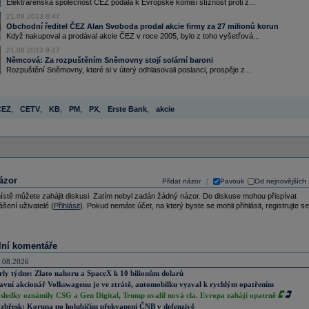
Elektrárenská společnost ČEZ podala k Evropské komisi stížnost proti z...
21.08.2013 8:47
Obchodní ředitel ČEZ Alan Svoboda prodal akcie firmy za 27 milionů korun
Když nakupoval a prodával akcie ČEZ v roce 2005, bylo z toho vyšetřová...
21.08.2013 9:27
Němcová: Za rozpuštěním Sněmovny stojí solární baroni
Rozpuštění Sněmovny, které si v úterý odhlasovali poslanci, prospěje z...
ČEZ
,
CETV
,
KB
,
PM
,
PX
,
Erste Bank
,
akcie
ázor
Přidat názor
Pavouk
Od nejnovějších
|
ístě můžete zahájit diskusi. Zatím nebyl zadán žádný názor. Do diskuse mohou přispívat
ášení uživatelé (
Přihlásit
). Pokud nemáte účet, na který byste se mohli přihlásit, registrujte se
lní komentáře
.08.2026
rly týdne: Zlato nahoru a SpaceX k 10 bilionům dolarů
avní akcionář Volkswagenu je ve ztrátě, automobilku vyzval k rychlým opatřením
sledky oznámily CSG a Gen Digital, Trump uvalil nová cla. Evropa zahájí opatrně
zbřesk: Koruna po holubičím překvapení ČNB v defenzivě