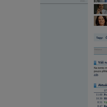
více...
Tagy:
Reklama
Váš n
Na tomto m
pouze přihl
zde
.
Aktuá
07
11:00
Pe
10:30
Hl
8:51
Vý
8:47
Ro