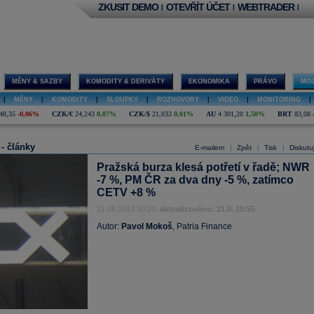
ZKUSIT DEMO
OTEVŘÍT ÚČET
WEBTRADER
|
|
|
MĚNY & SAZBY
KOMODITY & DERIVÁTY
EKONOMIKA
PRÁVO
MOJ
|
MĚNY
|
KOMODITY
|
SLOUPKY
|
ROZHOVORY
|
VIDEO
|
MONITORING
|
48,35
-0,06%
CZK/€
24,243
0,07%
CZK/$
21,033
0,01%
AU
4 301,20
1,50%
BRT
83,08
 - články
E-mailem
Zpět
Tisk
Diskutu
|
|
|
Pražská burza klesá potřetí v řadě; NWR
-7 %, PM ČR za dva dny -5 %, zatímco
CETV +8 %
21.08.2013 10:20,
aktualizováno: 21.8. 10:55
Autor:
Pavol Mokoš
, Patria Finance