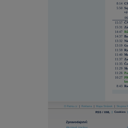
8:14
CS
5:50
Sr
vý
06
15:57
ČN
15:31
Zá
14:47
Rů
14:37
Ba
13:32
Ni
13:19
Go
11:59
Ry
11:40
Me
11:37
Za
11:35
Če
11:29
Sk
11:26
Pa
10:27
PR
kn
8:43
Ro
O Patria.cz
|
Reklama
|
Mapa Stránek
|
Skupina P
|
Cookies
RSS / XML
Zpravodajství:
Akciové zprávy