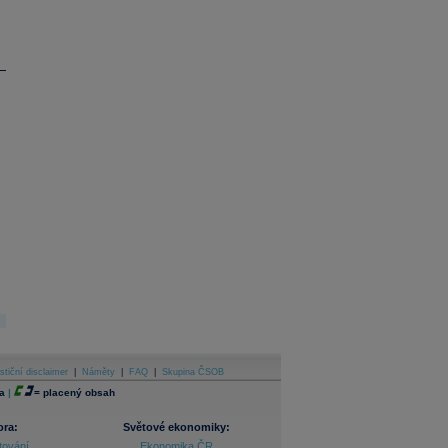
stiční disclaimer
|
Náměty
|
FAQ
|
Skupina ČSOB
a
|
=
placený obsah
ora:
Světové ekonomiky:
tování
Ekonomika ČR