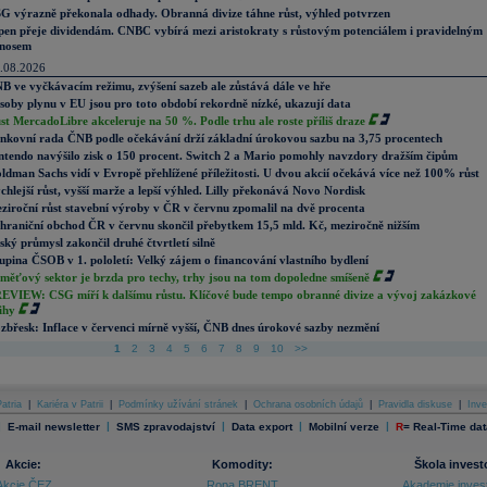
G výrazně překonala odhady. Obranná divize táhne růst, výhled potvrzen
pen přeje dividendám. CNBC vybírá mezi aristokraty s růstovým potenciálem i pravidelným
nosem
.08.2026
B ve vyčkávacím režimu, zvýšení sazeb ale zůstává dále ve hře
soby plynu v EU jsou pro toto období rekordně nízké, ukazují data
st MercadoLibre akceleruje na 50 %. Podle trhu ale roste příliš draze
nkovní rada ČNB podle očekávání drží základní úrokovou sazbu na 3,75 procentech
ntendo navýšilo zisk o 150 procent. Switch 2 a Mario pomohly navzdory dražším čipům
ldman Sachs vidí v Evropě přehlížené příležitosti. U dvou akcií očekává více než 100% růst
chlejší růst, vyšší marže a lepší výhled. Lilly překonává Novo Nordisk
ziroční růst stavební výroby v ČR v červnu zpomalil na dvě procenta
hraniční obchod ČR v červnu skončil přebytkem 15,5 mld. Kč, meziročně nižším
ský průmysl zakončil druhé čtvrtletí silně
upina ČSOB v 1. pololetí: Velký zájem o financování vlastního bydlení
měťový sektor je brzda pro techy, trhy jsou na tom dopoledne smíšeně
EVIEW: CSG míří k dalšímu růstu. Klíčové bude tempo obranné divize a vývoj zakázkové
ihy
zbřesk: Inflace v červenci mírně vyšší, ČNB dnes úrokové sazby nezmění
1
2
3
4
5
6
7
8
9
10
>>
atria
|
Kariéra v Patrii
|
Podmínky užívání stránek
|
Ochrana osobních údajů
|
Pravidla diskuse
|
Inve
|
|
|
|
|
E-mail newsletter
SMS zpravodajství
Data export
Mobilní verze
R
=
Real-Time dat
Akcie:
Komodity:
Škola invest
Akcie ČEZ
Ropa BRENT
Akademie inves