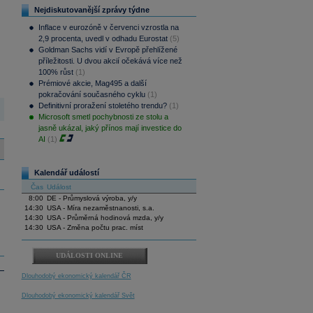
Nejdiskutovanější zprávy týdne
Inflace v eurozóně v červenci vzrostla na
2,9 procenta, uvedl v odhadu Eurostat
(5)
Goldman Sachs vidí v Evropě přehlížené
příležitosti. U dvou akcií očekává více než
100% růst
(1)
Prémiové akcie, Mag495 a další
pokračování současného cyklu
(1)
Definitivní proražení stoletého trendu?
(1)
Microsoft smetl pochybnosti ze stolu a
jasně ukázal, jaký přínos mají investice do
AI
(1)
Kalendář událostí
Čas
Událost
8:00
DE - Průmyslová výroba, y/y
14:30
USA - Míra nezaměstnanosti, s.a.
14:30
USA - Průměrná hodinová mzda, y/y
14:30
USA - Změna počtu prac. míst
UDÁLOSTI ONLINE
Dlouhodobý ekonomický kalendář ČR
Dlouhodobý ekonomický kalendář Svět