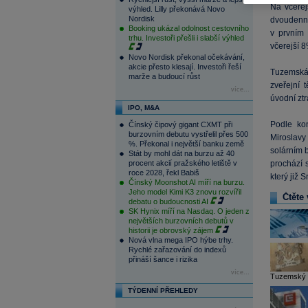
Na včerej
výhled. Lilly překonává Novo
Nordisk
dvoudenní 
Booking ukázal odolnost cestovního
v prvním 
trhu. Investoři přešli i slabší výhled
včerejší 
Novo Nordisk překonal očekávání,
akcie přesto klesají. Investoři řeší
Tuzemská 
marže a budoucí růst
zveřejní 
více...
úvodní ztr
IPO, M&A
Podle ko
Čínský čipový gigant CXMT při
burzovním debutu vystřelil přes 500
Miroslavy
%. Překonal i největší banku země
solárním b
Stát by mohl dát na burzu až 40
procent akcií pražského letiště v
prochází 
roce 2028, řekl Babiš
který již
Čínský Moonshot AI míří na burzu.
Jeho model Kimi K3 znovu rozvířil
Čtěte 
debatu o budoucnosti AI
SK Hynix míří na Nasdaq. O jeden z
největších burzovních debutů v
historii je obrovský zájem
Nová vlna mega IPO hýbe trhy.
Rychlé zařazování do indexů
přináší šance i rizika
více...
Tuzemský ta
TÝDENNÍ PŘEHLEDY