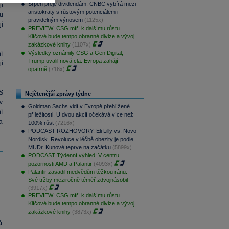
Srpen přeje dividendám. CNBC vybírá mezi
í
aristokraty s růstovým potenciálem i
ku
pravidelným výnosem
(1125x)
í
PREVIEW: CSG míří k dalšímu růstu.
Klíčové bude tempo obranné divize a vývoj
zakázkové knihy
(1107x)
Výsledky oznámily CSG a Gen Digital,
í
Trump uvalil nová cla. Evropa zahájí
í
opatrně
(716x)
S
Nejčtenější zprávy týdne
v
Goldman Sachs vidí v Evropě přehlížené
ní
příležitosti. U dvou akcií očekává více než
a
100% růst
(7216x)
PODCAST ROZHOVORY: Eli Lilly vs. Novo
Nordisk. Revoluce v léčbě obezity je podle
MUDr. Kunové teprve na začátku
(5899x)
PODCAST Týdenní výhled: V centru
pozornosti AMD a Palantir
(4093x)
Palantir zasadil medvědům těžkou ránu.
Své tržby meziročně téměř zdvojnásobil
(3917x)
PREVIEW: CSG míří k dalšímu růstu.
Klíčové bude tempo obranné divize a vývoj
zakázkové knihy
(3873x)
ů