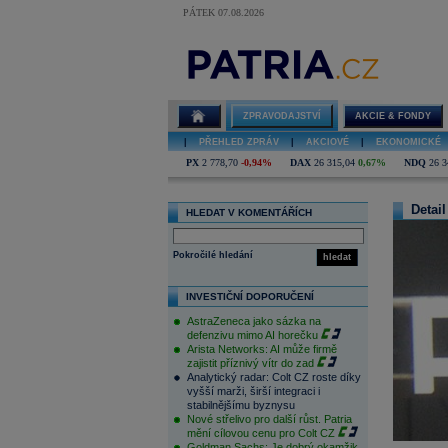
PÁTEK 07.08.2026
ZPRAVODAJSTVÍ
AKCIE & FONDY
|
PŘEHLED ZPRÁV
|
AKCIOVÉ
|
EKONOMICKÉ
PX
2 778,70
-0,94%
DAX
26 315,04
0,67%
NDQ
26 3
Detail
HLEDAT V KOMENTÁŘÍCH
Pokročilé hledání
hledat
INVESTIČNÍ DOPORUČENÍ
AstraZeneca jako sázka na
defenzivu mimo AI horečku
Arista Networks: AI může firmě
zajistit příznivý vítr do zad
Analytický radar: Colt CZ roste díky
vyšší marži, širší integraci i
stabilnějšímu byznysu
Nové střelivo pro další růst. Patria
mění cílovou cenu pro Colt CZ
Goldman Sachs: Je dobrý okamžik