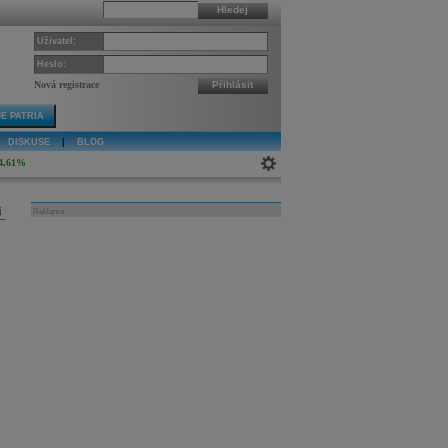
Hledej
Uživatel:
Heslo:
Nová registrace
Přihlásit
E PATRIA
DISKUSE
|
BLOG
4,61%
j
Reklama