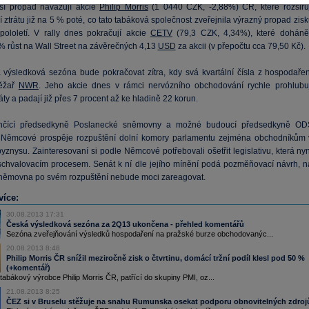
ší propad navazují akcie
Philip Morris
(
1 0440
CZK, -2,88%) ČR, které rozšiřuj
ztrátu již na 5 % poté, co tato tabáková společnost zveřejnila výrazný propad zis
pololetí. V rally dnes pokračují akcie
CETV
(
79,3
CZK, 4,34%), které doháněj
8% růst na Wall Street na závěrečných 4,13
USD
za akcii (v přepočtu cca 79,50 Kč).
výsledková sezóna bude pokračovat zítra, kdy svá kvartální čísla z hospodařen
těžař
NWR
. Jeho akcie dnes v rámci nervózního obchodování rychle prohlubuj
áty a padají již přes 7 procent až ke hladině 22 korun.
nčící předsedkyně Poslanecké sněmovny a možné budoucí předsedkyně OD
 Němcové prospěje rozpuštění dolní komory parlamentu zejména obchodníkům 
yznysu. Zainteresovaní si podle Němcové potřebovali ošetřit legislativu, která ny
schvalovacím procesem. Senát k ní dle jejího mínění podá pozměňovací návrh, n
 Sněmovna po svém rozpuštění nebude moci zareagovat.
více:
30.08.2013 17:31
Česká výsledková sezóna za 2Q13 ukončena - přehled komentářů
Sezóna zveřejňování výsledků hospodaření na pražské burze obchodovanýc...
20.08.2013 8:48
Philip Morris ČR snížil meziročně zisk o čtvrtinu, domácí tržní podíl klesl pod 50 %
(+komentář)
bákový výrobce Philip Morris ČR, patřící do skupiny PMI, oz...
21.08.2013 8:25
ČEZ si v Bruselu stěžuje na snahu Rumunska osekat podporu obnovitelných zdroj