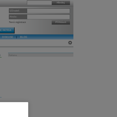
Hledej
Uživatel:
Heslo:
Nová registrace
Přihlásit
E PATRIA
DISKUSE
|
BLOG
j
Reklama
í