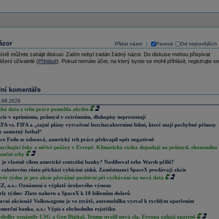
ázor
Přidat názor
Pavouk
Od nejnovějších
|
ístě můžete zahájit diskusi. Zatím nebyl zadán žádný názor. Do diskuse mohou přispívat
ášení uživatelé (
Přihlásit
). Pokud nemáte účet, na který byste se mohli přihlásit, registrujte se
lní komentáře
.08.2026
abá data z trhu práce pomohla akciím
cie v optimismu, průmysl v extrémním, dluhopisy neprotestují
FA vs. FIFA a „tajné plány vytvořené bezcharakterními lidmi, které mají pochybné přínosy
o samotný fotbal“
ce Fedu se odsouvá, americký trh práce překvapil opět negativně
sychající řeky a ničivé požáry v Evropě. Klimatická rizika dopadají na průmysl, ekonomiku 
nanční trhy
 je vlastně cílem americké centrální banky? Nasliboval toho Warsh příliš?
 raketovém růstu přichází vybírání zisků. Zaměstnanci SpaceX prodávají akcie
věr týdne je pro akcie převážně pozitivní při vyčkávání na nová data
Z, a.s.: Oznámení o výplatě úrokového výnosu
rly týdne: Zlato nahoru a SpaceX k 10 bilionům dolarů
avní akcionář Volkswagenu je ve ztrátě, automobilku vyzval k rychlým opatřením
merční banka, a.s.: Výpis z obchodního rejstříku
sledky oznámily CSG a Gen Digital, Trump uvalil nová cla. Evropa zahájí opatrně