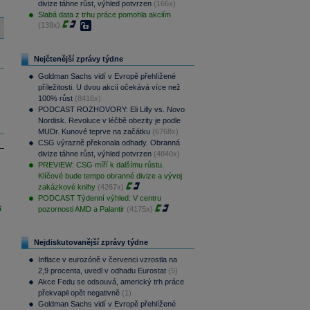
divize táhne růst, výhled potvrzen
(166x)
Slabá data z trhu práce pomohla akciím
(139x)
Nejčtenější zprávy týdne
Goldman Sachs vidí v Evropě přehlížené
příležitosti. U dvou akcií očekává více než
100% růst
(8416x)
PODCAST ROZHOVORY: Eli Lilly vs. Novo
Nordisk. Revoluce v léčbě obezity je podle
MUDr. Kunové teprve na začátku
(6768x)
CSG výrazně překonala odhady. Obranná
divize táhne růst, výhled potvrzen
(4840x)
PREVIEW: CSG míří k dalšímu růstu.
Klíčové bude tempo obranné divize a vývoj
zakázkové knihy
(4267x)
PODCAST Týdenní výhled: V centru
i
pozornosti AMD a Palantir
(4175x)
Nejdiskutovanější zprávy týdne
Inflace v eurozóně v červenci vzrostla na
2,9 procenta, uvedl v odhadu Eurostat
(5)
Akce Fedu se odsouvá, americký trh práce
překvapil opět negativně
(1)
Goldman Sachs vidí v Evropě přehlížené