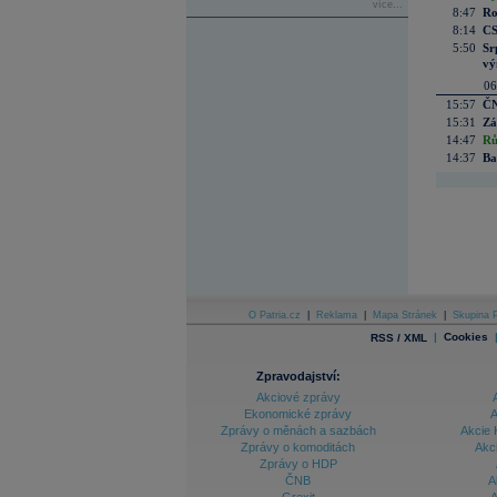
více...
8:47
Ro
8:14
CS
5:50
Sr
vý
06
15:57
ČN
15:31
Zá
14:47
Rů
14:37
Ba
O Patria.cz
|
Reklama
|
Mapa Stránek
|
Skupina P
|
Cookies
RSS / XML
Zpravodajství:
Akciové zprávy
Ekonomické zprávy
A
Zprávy o měnách a sazbách
Akcie 
Zprávy o komoditách
Akc
Zprávy o HDP
ČNB
A