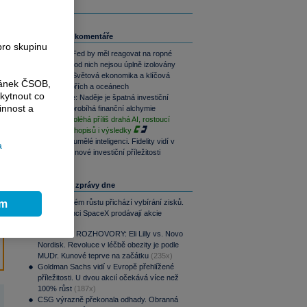
Související komentáře
pro skupinu
Víkendář: Fed by měl reagovat na ropné
šoky, USA od nich nejsou úplně izolovány
Víkendář: Světová ekonomika a klíčová
ránek ČSOB,
místa v mořích a oceánech
kytnout co
Perly týdne: Naděje je špatná investiční
innost a
strategie, probíhá finanční alchymie
Na akcie doléhá příliš drahá AI, rostoucí
výnosy dluhopisů i výsledky
Od ropy k umělé inteligenci. Fidelity vidí v
a
Asii rizika i nové investiční příležitosti
Nejčtenější zprávy dne
ím
Po raketovém růstu přichází vybírání zisků.
Zaměstnanci SpaceX prodávají akcie
(238x)
PODCAST ROZHOVORY: Eli Lilly vs. Novo
Nordisk. Revoluce v léčbě obezity je podle
MUDr. Kunové teprve na začátku
(235x)
Goldman Sachs vidí v Evropě přehlížené
příležitosti. U dvou akcií očekává více než
100% růst
(187x)
CSG výrazně překonala odhady. Obranná