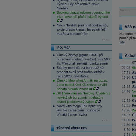
výhled. Lilly překonává Novo
Nordisk
Reklama
Booking ukázal odolnost cestovního
trhu. Investoři přešli i slabší výhled
Novo Nordisk překonal očekávání,
Váš n
akcie přesto klesají. Investoři řeší
marže a budoucí růst
Na tomto m
pouze přihl
více...
zde
.
IPO, M&A
Čínský čipový gigant CXMT při
Aktuá
burzovním debutu vystřelil přes 500
07
%. Překonal i největší banku země
Stát by mohl dát na burzu až 40
22:05
Sl
procent akcií pražského letiště v
17:51
Ak
roce 2028, řekl Babiš
16:20
UE
Čínský Moonshot AI míří na burzu.
pr
Jeho model Kimi K3 znovu rozvířil
15:35
Ak
debatu o budoucnosti AI
14:46
Vy
SK Hynix míří na Nasdaq. O jeden z
fi
největších burzovních debutů v
12:55
Co
historii je obrovský zájem
12:35
Po
Nová vlna mega IPO hýbe trhy.
Rychlé zařazování do indexů
12:26
Zá
přináší šance i rizika
11:52
ČE
11:00
Pe
více...
10:30
Hl
TÝDENNÍ PŘEHLEDY
8:59
Ko
8:51
Vý