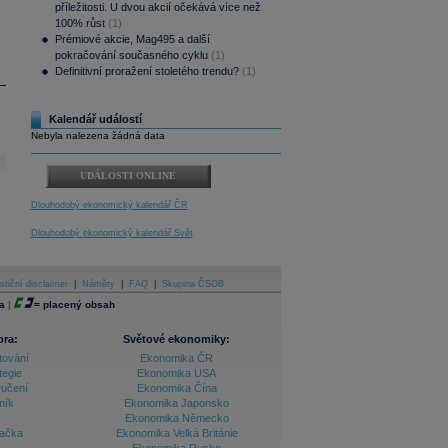
příležitosti. U dvou akcií očekává více než
100% růst
(1)
Prémiové akcie, Mag495 a další
pokračování současného cyklu
(1)
Definitivní proražení stoletého trendu?
(1)
Kalendář událostí
Nebyla nalezena žádná data
UDÁLOSTI ONLINE
Dlouhodobý ekonomický kalendář ČR
Dlouhodobý ekonomický kalendář Svět
stiční disclaimer
|
Náměty
|
FAQ
|
Skupina ČSOB
a
|
=
placený obsah
ora:
Světové ekonomiky:
tování
Ekonomika ČR
tegie
Ekonomika USA
ručení
Ekonomika Čína
ník
Ekonomika Japonsko
Ekonomika Německo
lačka
Ekonomika Velká Británie