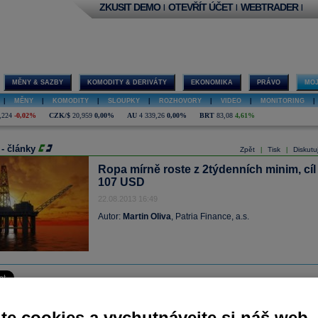
ZKUSIT DEMO
OTEVŘÍT ÚČET
WEBTRADER
|
|
|
MĚNY & SAZBY
KOMODITY & DERIVÁTY
EKONOMIKA
PRÁVO
MOJ
|
MĚNY
|
KOMODITY
|
SLOUPKY
|
ROZHOVORY
|
VIDEO
|
MONITORING
|
,224
-0,02%
CZK/$
20,959
0,00%
AU
4 339,26
0,00%
BRT
83,08
4,61%
 - články
Zpět
Tisk
Diskutu
|
|
Ropa mírně roste z 2týdenních minim, cíl
107 USD
22.08.2013 16:49
Autor:
Martin Oliva
, Patria Finance, a.s.
lně mírně roste z 2 týdenních minim, když jí výše pomáhají především solidní rann
z Číny. Zásoby ropy minulý týden v souladu s odhady klesly o 1,4 mil.
te cookies a vychutnávejte si náš web