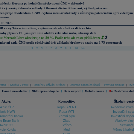
zbřesk: Koruna po holubičím překvapení ČNB v defenzivě
G výrazně překonala odhady. Obranná divize táhne růst, výhled potvrzen
pen přeje dividendám. CNBC vybírá mezi aristokraty s růstovým potenciálem i pravidelným
nosem
.08.2026
B ve vyčkávacím režimu, zvýšení sazeb ale zůstává dále ve hře
soby plynu v EU jsou pro toto období rekordně nízké, ukazují data
st MercadoLibre akceleruje na 50 %. Podle trhu ale roste příliš draze
nkovní rada ČNB podle očekávání drží základní úrokovou sazbu na 3,75 procentech
1
2
3
4
5
6
7
8
9
10
>>
atria
|
Kariéra v Patrii
|
Podmínky užívání stránek
|
Ochrana osobních údajů
|
Pravidla diskuse
|
Inve
|
|
|
|
|
E-mail newsletter
SMS zpravodajství
Data export
Mobilní verze
R
=
Real-Time dat
Akcie:
Komodity:
Škola invest
Akcie ČEZ
Ropa BRENT
Akademie inves
kcie NWR
Ropa WTI
Investiční stra
Komerční banka
Zemní plyn
Investiční dopo
ie Erste Bank
Zlato
Akciový slov
Akcie O2
Stříbro
Semináře
kcie Kofola
Měď
Měnová kalku