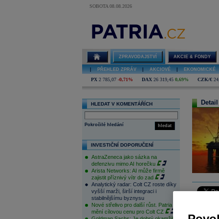
SOBOTA 08.08.2026
ZPRAVODAJSTVÍ
AKCIE & FONDY
|
PŘEHLED ZPRÁV
|
AKCIOVÉ
|
EKONOMICKÉ
PX
2 785,07
-0,71%
DAX
26 319,45
0,69%
CZK/€
24
Detail
HLEDAT V KOMENTÁŘÍCH
Pokročilé hledání
hledat
INVESTIČNÍ DOPORUČENÍ
AstraZeneca jako sázka na
defenzivu mimo AI horečku
Arista Networks: AI může firmě
zajistit příznivý vítr do zad
Analytický radar: Colt CZ roste díky
vyšší marži, širší integraci i
stabilnějšímu byznysu
Ropa aktuá
Nové střelivo pro další růst. Patria
mění cílovou cenu pro Colt CZ
makrodata 
Povol
Goldman Sachs: Je dobrý okamžik