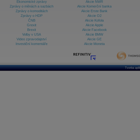
Ekonomické zprávy
Akcie NWR
Zprávy o měnách a sazbách
Akcie Komerční banka
Zprávy o komoditách
Akcie Erste Bank
Zprávy o HDP
Akcie O2
ČNB
Akcie Kofola
Grexit
Akcie Apple
Brexit
Akcie Facebook
Volby v USA
Akcie BMW
Video zpravodajství
Akcie GE
Investiční komentáře
Akcie Moneta
Tvorba apl