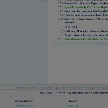
více...
8:59
Komerční banka, a.s.: Výpis z obchod
8:51
Výsledky oznámily CSG a Gen Digital
8:47
Rozbřesk: Koruna po holubičím přek
8:14
CSG výrazně překonala odhady. Obran
5:50
Srpen přeje dividendám. CNBC vybírá
výnosem
06.08.2026
15:57
ČNB ve vyčkávacím režimu, zvýšení s
15:31
Zásoby plynu v EU jsou pro toto obdo
14:47
Růst MercadoLibre akceleruje na 50 %
1
2
3
4
O Patria.cz
|
Reklama
|
Mapa Stránek
|
Skupina Patria
|
Kariéra v Patrii
|
Podmínky uží
|
Cookies
|
|
RSS / XML
E-mail newsletter
SMS zpravod
Zpravodajství:
Akcie:
Akciové zprávy
Akcie ČEZ