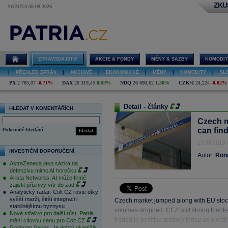
ZKU
SOBOTA 08.08.2026
ZPRAVODAJSTVÍ
AKCIE & FONDY
MĚNY & SAZBY
KOMODIT
|
PŘEHLED ZPRÁV
|
AKCIOVÉ
|
EKONOMICKÉ
|
MĚNY
|
KOMODITY
|
SL
PX
2 785,07
-0,71%
DAX
26 319,45
0,69%
NDQ
26 690,62
1,30%
CZK/€
24,224
-0,02%
Detail - články
HLEDAT V KOMENTÁŘÍCH
Czech m
can fin
Pokročilé hledání
hledat
17.09.2013 
INVESTIČNÍ DOPORUČENÍ
Autor:
Ron
AstraZeneca jako sázka na
defenzivu mimo AI horečku
Arista Networks: AI může firmě
zajistit příznivý vítr do zad
Analytický radar: Colt CZ roste díky
vyšší marži, širší integraci i
Czech market jumped along with EU sto
stabilnějšímu byznysu
volumes dropped. CEZ: still strong thanks 
Nové střelivo pro další růst. Patria
traded in positive territory today as electr
mění cílovou cenu pro Colt CZ
Goldman Sachs: Je dobrý okamžik