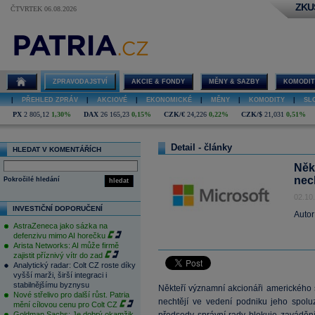
ZKU
ČTVRTEK 06.08.2026
ZPRAVODAJSTVÍ
AKCIE & FONDY
MĚNY & SAZBY
KOMODIT
|
PŘEHLED ZPRÁV
|
AKCIOVÉ
|
EKONOMICKÉ
|
MĚNY
|
KOMODITY
|
SL
PX
2 805,12
1,30%
DAX
26 165,23
0,15%
CZK/€
24,226
0,22%
CZK/$
21,031
0,51%
Detail - články
HLEDAT V KOMENTÁŘÍCH
Někt
nec
Pokročilé hledání
hledat
02.10
INVESTIČNÍ DOPORUČENÍ
Autor
AstraZeneca jako sázka na
defenzivu mimo AI horečku
Arista Networks: AI může firmě
zajistit příznivý vítr do zad
Analytický radar: Colt CZ roste díky
vyšší marži, širší integraci i
stabilnějšímu byznysu
Někteří významní akcionáři amerického
Nové střelivo pro další růst. Patria
nechtějí ve vedení podniku jeho spoluz
mění cílovou cenu pro Colt CZ
Goldman Sachs: Je dobrý okamžik