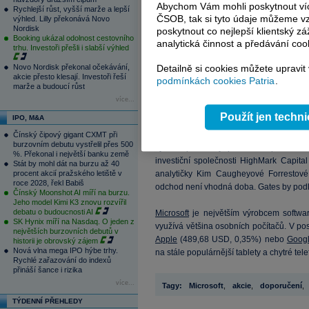
Abychom Vám mohli poskytnout víc
Rychlejší růst, vyšší marže a lepší
ČSOB, tak si tyto údaje můžeme vz
výhled. Lilly překonává Novo
Nordisk
poskytnout co nejlepší klientský zá
Booking ukázal odolnost cestovního
analytická činnost a předávání coo
trhu. Investoři přešli i slabší výhled
Novo Nordisk překonal očekávání,
Detailně si cookies můžete upravit
akcie přesto klesají. Investoři řeší
podmínkách cookies Patria
.
marže a budoucí růst
více...
Použít jen techn
IPO, M&A
Microsoft
nyní hledá nového generálního 
oznámil, že do roka odejde ze své funk
Čínský čipový gigant CXMT při
burzovním debutu vystřelil přes 500
vytvořit podmínky pro řádné přehodno
%. Překonal i největší banku země
investiční společnosti HighMark Capita
Stát by mohl dát na burzu až 40
analytičky Kim Caugheyové Forrestové 
procent akcií pražského letiště v
roce 2028, řekl Babiš
odchod není vhodná doba. Gates by podl
Čínský Moonshot AI míří na burzu.
Jeho model Kimi K3 znovu rozvířil
debatu o budoucnosti AI
Microsoft
je největším výrobcem softwa
SK Hynix míří na Nasdaq. O jeden z
využívá většina osobních počítačů. V po
největších burzovních debutů v
Apple
(
489,68
USD, 0,35%) nebo
Goog
historii je obrovský zájem
Nová vlna mega IPO hýbe trhy.
na stále populárnější tablety a chytré tele
Rychlé zařazování do indexů
přináší šance i rizika
více...
Tagy:
Microsoft
,
akcie
,
doporučení
,
TÝDENNÍ PŘEHLEDY