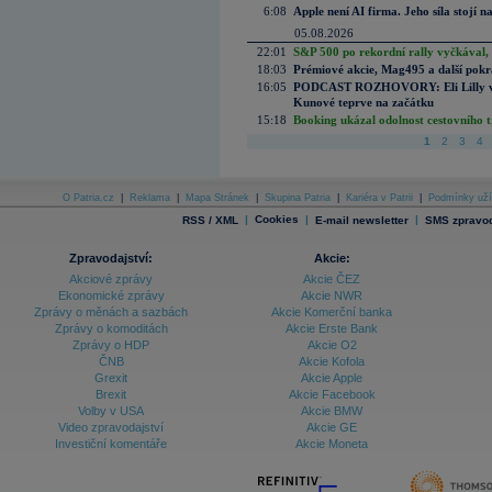
6:08
Apple není AI firma. Jeho síla stojí n
05.08.2026
22:01
S&P 500 po rekordní rally vyčkával,
18:03
Prémiové akcie, Mag495 a další pokr
16:05
PODCAST ROZHOVORY: Eli Lilly vs. 
Kunové teprve na začátku
15:18
Booking ukázal odolnost cestovního trh
1
2
3
4
O Patria.cz
|
Reklama
|
Mapa Stránek
|
Skupina Patria
|
Kariéra v Patrii
|
Podmínky uží
|
Cookies
|
|
RSS / XML
E-mail newsletter
SMS zpravod
Zpravodajství:
Akcie:
Akciové zprávy
Akcie ČEZ
Ekonomické zprávy
Akcie NWR
Zprávy o měnách a sazbách
Akcie Komerční banka
Zprávy o komoditách
Akcie Erste Bank
Zprávy o HDP
Akcie O2
ČNB
Akcie Kofola
Grexit
Akcie Apple
Brexit
Akcie Facebook
Volby v USA
Akcie BMW
Video zpravodajství
Akcie GE
Investiční komentáře
Akcie Moneta