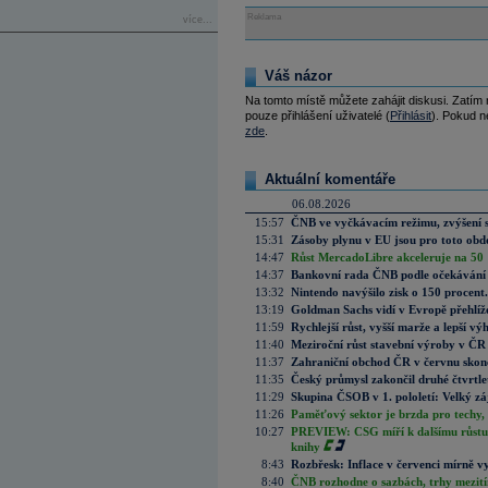
Reklama
více...
Váš názor
Na tomto místě můžete zahájit diskusi. Zatím
pouze přihlášení uživatelé (
Přihlásit
). Pokud ne
zde
.
Aktuální komentáře
06.08.2026
15:57
ČNB ve vyčkávacím režimu, zvýšení s
15:31
Zásoby plynu v EU jsou pro toto obdo
14:47
Růst MercadoLibre akceleruje na 50 %
14:37
Bankovní rada ČNB podle očekávání 
13:32
Nintendo navýšilo zisk o 150 procen
13:19
Goldman Sachs vidí v Evropě přehlíže
11:59
Rychlejší růst, vyšší marže a lepší v
11:40
Meziroční růst stavební výroby v ČR
11:37
Zahraniční obchod ČR v červnu skonč
11:35
Český průmysl zakončil druhé čtvrtlet
11:29
Skupina ČSOB v 1. pololetí: Velký zá
11:26
Paměťový sektor je brzda pro techy,
10:27
PREVIEW: CSG míří k dalšímu růstu.
knihy
8:43
Rozbřesk: Inflace v červenci mírně v
8:40
ČNB rozhodne o sazbách, trhy mezitím