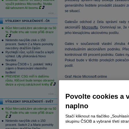
předsedy správní rady blokuje zaváděn
využít poklesu Microsoftu. Nvidia
generálního ředitele provádět zásadní 
dál tahounem AI boomu
se situací.
více...
VÝSLEDKY SPOLEČNOSTÍ - ČR
Gatesův odchod z čela správní rady se
akcionářů
Microsoftu
. Domnívají se, že
Růst MercadoLibre akceleruje na 50
%. Podle trhu ale roste příliš draze
jeho klesajícímu akciovému podílu.
Nintendo navýšilo zisk o 150
Gates v současnosti vlastní zhruba 
procent. Switch 2 a Mario pomohly
navzdory dražším čipům
individuálním akcionářem podniku. Př
Rychlejší růst, vyšší marže a lepší
kontroloval 49 procent podniku. Gates n
výhled. Lilly překonává Novo
Pokud bude v těchto prodejích pokračo
Nordisk
Skupina ČSOB v 1. pololetí: Velký
podíl.
zájem o financování vlastního
bydlení
PREVIEW: CSG míří k dalšímu
Graf: Akcie Microsoft online
růstu. Klíčové bude tempo obranné
divize a vývoj zakázkové knihy
více...
Povolte cookies a 
VÝSLEDKY SPOLEČNOSTÍ - SVĚT
naplno
Růst MercadoLibre akceleruje na 50
%. Podle trhu ale roste příliš draze
Stačí kliknout na tlačítko „Souhla
Nintendo navýšilo zisk o 150
skupinu ČSOB a vybrané třetí stran
procent. Switch 2 a Mario pomohly
navzdory dražším čipům