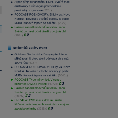
Srpen přeje dividendám. CNBC vybírá mezi
aristokraty s růstovým potenciálem i
pravidelným výnosem
(325x)
PODCAST ROZHOVORY: Eli Lilly vs. Novo
Nordisk. Revoluce v léčbě obezity je podle
MUDr. Kunové teprve na začátku
(292x)
Palantir zasadil medvědům těžkou ránu.
r
Své tržby meziročně téměř zdvojnásobil
(204x)
Nejčtenější zprávy týdne
Goldman Sachs vidí v Evropě přehlížené
příležitosti. U dvou akcií očekává více než
100% růst
(6187x)
PODCAST ROZHOVORY: Eli Lilly vs. Novo
Nordisk. Revoluce v léčbě obezity je podle
MUDr. Kunové teprve na začátku
(5648x)
PODCAST Týdenní výhled: V centru
pozornosti AMD a Palantir
(4072x)
Palantir zasadil medvědům těžkou ránu.
Své tržby meziročně téměř zdvojnásobil
(3893x)
PREVIEW: CSG míří k dalšímu růstu.
Klíčové bude tempo obranné divize a vývoj
zakázkové knihy
(3235x)