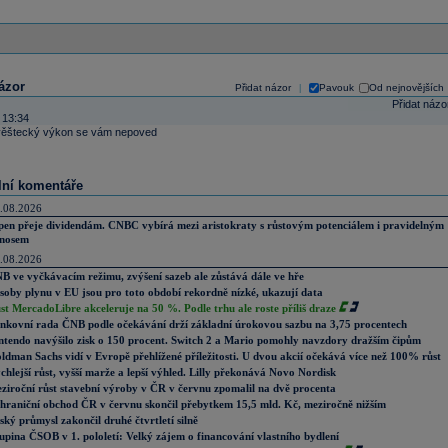
ázor
Přidat názor
Pavouk
Od nejnovějších
|
Přidat názo
 13:34
 věštecký výkon se vám nepoved
lní komentáře
.08.2026
pen přeje dividendám. CNBC vybírá mezi aristokraty s růstovým potenciálem i pravidelným
nosem
.08.2026
B ve vyčkávacím režimu, zvýšení sazeb ale zůstává dále ve hře
soby plynu v EU jsou pro toto období rekordně nízké, ukazují data
st MercadoLibre akceleruje na 50 %. Podle trhu ale roste příliš draze
nkovní rada ČNB podle očekávání drží základní úrokovou sazbu na 3,75 procentech
ntendo navýšilo zisk o 150 procent. Switch 2 a Mario pomohly navzdory dražším čipům
ldman Sachs vidí v Evropě přehlížené příležitosti. U dvou akcií očekává více než 100% růst
chlejší růst, vyšší marže a lepší výhled. Lilly překonává Novo Nordisk
ziroční růst stavební výroby v ČR v červnu zpomalil na dvě procenta
hraniční obchod ČR v červnu skončil přebytkem 15,5 mld. Kč, meziročně nižším
ský průmysl zakončil druhé čtvrtletí silně
upina ČSOB v 1. pololetí: Velký zájem o financování vlastního bydlení