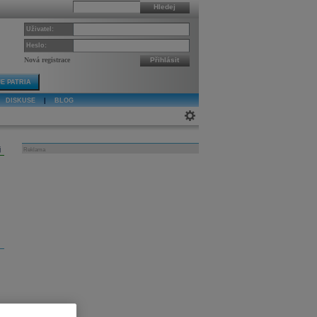
Hledej
Uživatel:
Heslo:
Nová registrace
Přihlásit
E PATRIA
DISKUSE
|
BLOG
j
Reklama