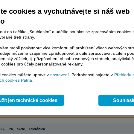
te cookies a vychutnávejte si náš web
račování článku je dostupné jen klientům placených služeb
Patria Plus
/
no
estor Plus
případně uživatelům platformy
Patria Direct
. Pokud jste klientem
hto služeb, potom je nutné se
Přihlásit
.
nout na tlačítko „Souhlasím“ a udělíte souhlas se zpracováním cookies 
brané třetí strany.
ámci placeného informačního servisu získáte
řístup ke
kompletnímu zpravodajství
ám mohli poskytnout více komfortu při prohlížení všech webových st
.patria.cz bez jakýchkoliv omezení. Veškeré
to údaje můžeme vzájemně zpřístupňovat a dále zpracovávat s cílem pos
lientský zážitek, tj. přizpůsobení obsahu webových stránek, analytická č
rávy, komentáře a horké zprávy jsou
 cookies pro účely personalizované reklamy.
brazovány terminálovou metodou (bez nutnosti obnovovat stránku) bez
ždění a v plné verzi.
si cookies můžete upravit v
nastavení
. Podrobnosti najdete v
Přehledu 
h cookies Patria
.
en zpravodajství, ale i další služby získáte v Patria Plus / Investor Plus -
sms
e-mailové
zpravodajství,
data
z finančních trhů v reálném čase, kompletní
lytický servis
, rozsáhlé
databáze
časových řad ke stažení,
prognózy
oje a
valuace
, ekonomické
fundamenty
,
nástroje
a
kalkulátory
...
více
žít jen technické cookies
Souhlas
ČEZ
,
PX
,
akcie
,
Telefónica