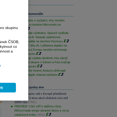
Související komentáře
ČNB rozhodne o sazbách, trhy mezitím
sledují Írán a závislost Microsoftu na
pro skupinu
OpenAI
AMD zklamalo výhledem, SpaceX vyděsila
cenovkou za AI. Naopak optimismus
ránek ČSOB,
podporují naděje na otevření Hormuzu
Palantir září díky AI, Lufthansa doplácí na
kytnout co
drahá paliva a Evropu mezitím ochromuje
innost a
historické sucho
ČEZ zahajuje výplatu dividend, trhy sázejí
na uklidnění situace s Íránem a Fed zvažuje
a
změnu fungování
Microsoft píše historii, Amazon překvapil
cloudem a Apple zklamal službami
ím
Nejčtenější zprávy dne
Goldman Sachs vidí v Evropě přehlížené
příležitosti. U dvou akcií očekává více než
100% růst
(788x)
PREVIEW: CSG míří k dalšímu růstu.
Klíčové bude tempo obranné divize a vývoj
zakázkové knihy
(469x)