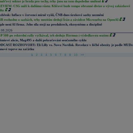
měťový sektor je brzda pro techy, trhy jsou na tom dopoledne smíšeně
EVIEW: CSG míří k dalšímu růstu. Klíčové bude tempo obranné divize a vývoj zakázkové
ihy
zbřesk: Inflace v červenci mírně vyšší, ČNB dnes úrokové sazby nezmění
B rozhodne o sazbách, trhy mezitím sledují Írán a závislost Microsoftu na OpenAI
ple není AI firma. Jeho síla stojí na produktech, ekosystému a disciplíně
.08.2026
P 500 po rekordní rally vyčkával, trh sleduje Hormuz i výsledkovou sezónu
émiové akcie, Mag495 a další pokračování současného cyklu
DCAST ROZHOVORY: Eli Lilly vs. Novo Nordisk. Revoluce v léčbě obezity je podle MUDr
nové teprve na začátku
1
2
3
4
5
6
7
8
9
10
>>