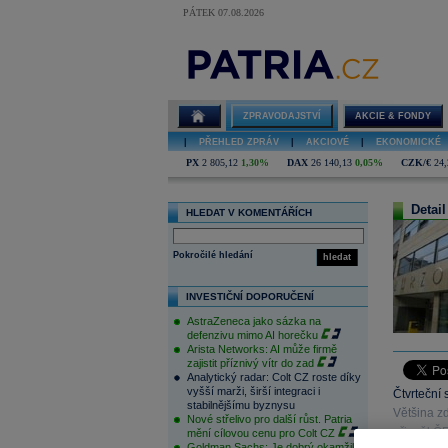
PÁTEK 07.08.2026
ZPRAVODAJSTVÍ
AKCIE & FONDY
|
PŘEHLED ZPRÁV
|
AKCIOVÉ
|
EKONOMICKÉ
PX
2 805,12
1,30%
DAX
26 140,13
0,05%
CZK/€
24,
Detail
HLEDAT V KOMENTÁŘÍCH
Pokročilé hledání
hledat
INVESTIČNÍ DOPORUČENÍ
AstraZeneca jako sázka na
defenzivu mimo AI horečku
Arista Networks: AI může firmě
zajistit příznivý vítr do zad
Analytický radar: Colt CZ roste díky
vyšší marži, širší integraci i
Čtvrteční 
stabilnějšímu byznysu
Většina zd
Nové střelivo pro další růst. Patria
přispěl ČE
mění cílovou cenu pro Colt CZ
Goldman Sachs: Je dobrý okamžik