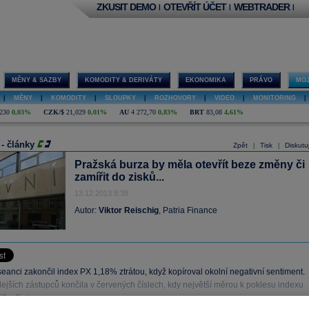
ZKUSIT DEMO
OTEVŘÍT ÚČET
WEBTRADER
|
|
|
MĚNY & SAZBY
KOMODITY & DERIVÁTY
EKONOMIKA
PRÁVO
MOJ
|
MĚNY
|
KOMODITY
|
SLOUPKY
|
ROZHOVORY
|
VIDEO
|
MONITORING
|
230
0,03%
CZK/$
21,029
0,01%
AU
4 272,70
0,83%
BRT
83,08
4,61%
 - články
Zpět
Tisk
Diskutu
|
|
Pražská burza by měla otevřít beze změny či
zamířit do zisků...
13.12.2013 8:39
Autor:
Viktor Reischig
, Patria Finance
seanci zakončil index PX 1,18% ztrátou, když kopíroval okolní negativní sentiment.
ejších zástupců končila v červených číslech, kdy největší měrou k poklesu indexu
Z a Erste.