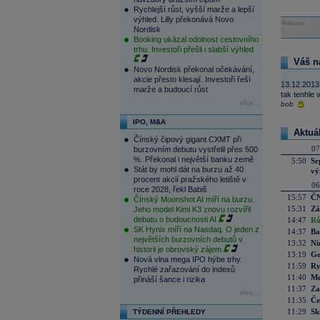
Rychlejší růst, vyšší marže a lepší
výhled. Lilly překonává Novo
Reklama
Nordisk
Booking ukázal odolnost cestovního
trhu. Investoři přešli i slabší výhled
Váš n
Novo Nordisk překonal očekávání,
akcie přesto klesají. Investoři řeší
13.12.2013
marže a budoucí růst
tak tenhle
více...
bob
IPO, M&A
Aktuá
Čínský čipový gigant CXMT při
07
burzovním debutu vystřelil přes 500
%. Překonal i největší banku země
5:50
Sr
Stát by mohl dát na burzu až 40
vý
procent akcií pražského letiště v
06
roce 2028, řekl Babiš
15:57
ČN
Čínský Moonshot AI míří na burzu.
15:31
Zá
Jeho model Kimi K3 znovu rozvířil
debatu o budoucnosti AI
14:47
Rů
SK Hynix míří na Nasdaq. O jeden z
14:37
Ba
největších burzovních debutů v
13:32
Ni
historii je obrovský zájem
13:19
Go
Nová vlna mega IPO hýbe trhy.
11:59
Ry
Rychlé zařazování do indexů
11:40
Me
přináší šance i rizika
11:37
Za
více...
11:35
Če
11:29
Sk
TÝDENNÍ PŘEHLEDY