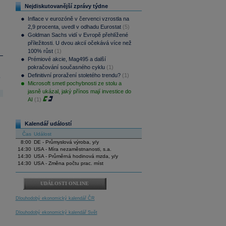
Nejdiskutovanější zprávy týdne
Inflace v eurozóně v červenci vzrostla na
2,9 procenta, uvedl v odhadu Eurostat
(5)
Goldman Sachs vidí v Evropě přehlížené
příležitosti. U dvou akcií očekává více než
100% růst
(1)
Prémiové akcie, Mag495 a další
pokračování současného cyklu
(1)
Definitivní proražení stoletého trendu?
(1)
.
Microsoft smetl pochybnosti ze stolu a
jasně ukázal, jaký přínos mají investice do
AI
(1)
Kalendář událostí
Čas
Událost
8:00
DE - Průmyslová výroba, y/y
14:30
USA - Míra nezaměstnanosti, s.a.
14:30
USA - Průměrná hodinová mzda, y/y
14:30
USA - Změna počtu prac. míst
UDÁLOSTI ONLINE
Dlouhodobý ekonomický kalendář ČR
Dlouhodobý ekonomický kalendář Svět