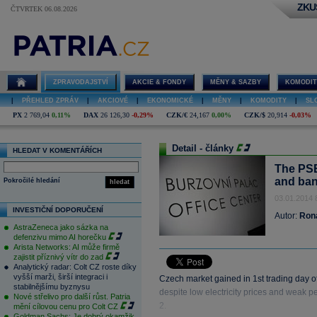
ZKU
ČTVRTEK 06.08.2026
ZPRAVODAJSTVÍ
AKCIE & FONDY
MĚNY & SAZBY
KOMODIT
|
PŘEHLED ZPRÁV
|
AKCIOVÉ
|
EKONOMICKÉ
|
MĚNY
|
KOMODITY
|
SL
PX
2 769,04
0,11%
DAX
26 126,30
-0,29%
CZK/€
24,167
0,00%
CZK/$
20,914
-0,03%
Detail - články
HLEDAT V KOMENTÁŘÍCH
The PSE
and ban
Pokročilé hledání
hledat
03.01.2014 
INVESTIČNÍ DOPORUČENÍ
Autor:
Ron
AstraZeneca jako sázka na
defenzivu mimo AI horečku
Arista Networks: AI může firmě
zajistit příznivý vítr do zad
Analytický radar: Colt CZ roste díky
vyšší marži, širší integraci i
Czech market gained in 1st trading day o
stabilnějšímu byznysu
despite low electricity prices and weak 
Nové střelivo pro další růst. Patria
2.
mění cílovou cenu pro Colt CZ
Goldman Sachs: Je dobrý okamžik