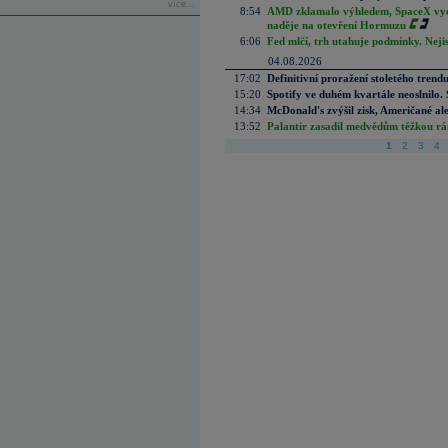
více...
8:54
AMD zklamalo výhledem, SpaceX vydě
naděje na otevření Hormuzu
6:06
Fed mlčí, trh utahuje podmínky. Nejis
04.08.2026
17:02
Definitivní proražení stoletého trend
15:20
Spotify ve duhém kvartále neoslnilo. 
14:34
McDonald's zvýšil zisk, Američané ale
13:52
Palantir zasadil medvědům těžkou rá
1
2
3
4