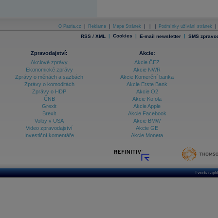
O Patria.cz
|
Reklama
|
Mapa Stránek
|
|
|
Podmínky užívání stránek
|
|
Cookies
|
|
RSS / XML
E-mail newsletter
SMS zpravod
Zpravodajství:
Akcie:
Akciové zprávy
Akcie ČEZ
Ekonomické zprávy
Akcie NWR
Zprávy o měnách a sazbách
Akcie Komerční banka
Zprávy o komoditách
Akcie Erste Bank
Zprávy o HDP
Akcie O2
ČNB
Akcie Kofola
Grexit
Akcie Apple
Brexit
Akcie Facebook
Volby v USA
Akcie BMW
Video zpravodajství
Akcie GE
Investiční komentáře
Akcie Moneta
Tvorba apl