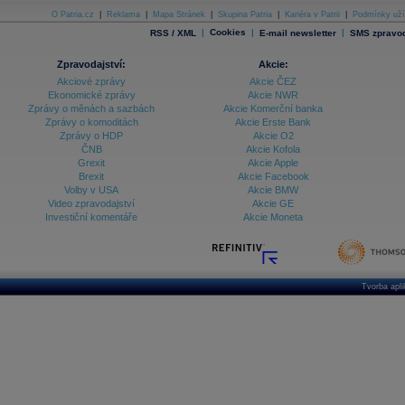
O Patria.cz
|
Reklama
|
Mapa Stránek
|
Skupina Patria
|
Kariéra v Patrii
|
Podmínky uží
|
Cookies
|
|
RSS / XML
E-mail newsletter
SMS zpravod
Zpravodajství:
Akcie:
Akciové zprávy
Akcie ČEZ
Ekonomické zprávy
Akcie NWR
Zprávy o měnách a sazbách
Akcie Komerční banka
Zprávy o komoditách
Akcie Erste Bank
Zprávy o HDP
Akcie O2
ČNB
Akcie Kofola
Grexit
Akcie Apple
Brexit
Akcie Facebook
Volby v USA
Akcie BMW
Video zpravodajství
Akcie GE
Investiční komentáře
Akcie Moneta
Tvorba apl