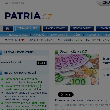
ZKU
PÁTEK 07.08.2026
ZPRAVODAJSTVÍ
AKCIE & FONDY
MĚNY & SAZBY
KOMODIT
|
PŘEHLED ZPRÁV
|
AKCIOVÉ
|
EKONOMICKÉ
|
MĚNY
|
KOMODITY
|
SL
PX
2 785,07
-0,71%
DAX
26 319,45
0,69%
NDQ
26 604,66
0,97%
CZK/€
24,248
0,09%
Detail - články
HLEDAT V KOMENTÁŘÍCH
Eur
evr
Pokročilé hledání
hledat
23.01
INVESTIČNÍ DOPORUČENÍ
Autor
AstraZeneca jako sázka na
defenzivu mimo AI horečku
Arista Networks: AI může firmě
zajistit příznivý vítr do zad
Analytický radar: Colt CZ roste díky
vyšší marži, širší integraci i
stabilnějšímu byznysu
Dnešní den přináší eurodolaru výrazný r
Nové střelivo pro další růst. Patria
na 1,3680. Ranní data z Číny byla horší 
mění cílovou cenu pro Colt CZ
neprojevila.
Goldman Sachs: Je dobrý okamžik