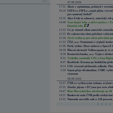
více...
07.08.2026
17:51
Akcie v optimismu, průmysl v extrémn
16:20
UEFA vs. FIFA a „tajné plány vytvoř
pro samotný fotbal“
15:35
Akce Fedu se odsouvá, americký trh 
14:46
Vysychající řeky a ničivé požáry v E
finanční trhy
12:55
Co je vlastně cílem americké centrál
12:35
Po raketovém růstu přichází vybírán
12:26
Závěr týdne je pro akcie převážně po
11:52
ČEZ, a.s.: Oznámení o výplatě úrok
11:00
Perly týdne: Zlato nahoru a SpaceX 
10:30
Hlavní akcionář Volkswagenu je ve z
8:59
Komerční banka, a.s.: Výpis z obchod
8:51
Výsledky oznámily CSG a Gen Digital
8:47
Rozbřesk: Koruna po holubičím přek
8:14
CSG výrazně překonala odhady. Obran
5:50
Srpen přeje dividendám. CNBC vybírá
výnosem
06.08.2026
15:57
ČNB ve vyčkávacím režimu, zvýšení s
15:31
Zásoby plynu v EU jsou pro toto obdo
14:47
Růst MercadoLibre akceleruje na 50 %
14:37
Bankovní rada ČNB podle očekávání 
13:32
Nintendo navýšilo zisk o 150 procen
1
2
3
4