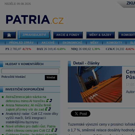
ZKU
NEDĚLE 09.08.2026
ZPRAVODAJSTVÍ
AKCIE & FONDY
MĚNY & SAZBY
KOMODIT
|
PŘEHLED ZPRÁV
|
AKCIOVÉ
|
EKONOMICKÉ
|
MĚNY
|
KOMODITY
|
SL
PX
2 785,07
-0,71%
DAX
26 319,45
0,69%
NDQ
26 690,62
1,30%
CZK/€
24,232
-0,02%
Detail - články
HLEDAT V KOMENTÁŘÍCH
Cen
Půs
Pokročilé hledání
hledat
17.02
INVESTIČNÍ DOPORUČENÍ
Autor
AstraZeneca jako sázka na
defenzivu mimo AI horečku
Arista Networks: AI může firmě
zajistit příznivý vítr do zad
Analytický radar: Colt CZ roste díky
vyšší marži, širší integraci i
stabilnějšímu byznysu
Tuzemské vývozní ceny v prosinci loňsk
Nové střelivo pro další růst. Patria
o 1,7 %, směnné relace dosáhly hodnoty 
mění cílovou cenu pro Colt CZ
Goldman Sachs: Je dobrý okamžik