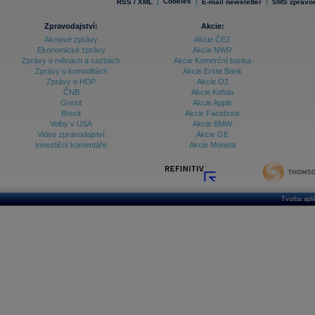
|
Cookies
|
|
RSS / XML
E-mail newsletter
SMS zpravod
Zpravodajství:
Akcie:
Akciové zprávy
Akcie ČEZ
Ekonomické zprávy
Akcie NWR
Zprávy o měnách a sazbách
Akcie Komerční banka
Zprávy o komoditách
Akcie Erste Bank
Zprávy o HDP
Akcie O2
ČNB
Akcie Kofola
Grexit
Akcie Apple
Brexit
Akcie Facebook
Volby v USA
Akcie BMW
Video zpravodajství
Akcie GE
Investiční komentáře
Akcie Moneta
Tvorba apl