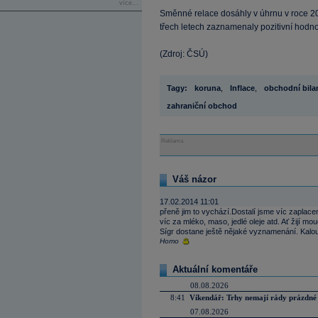
více...
Směnné relace dosáhly v úhrnu v roce 20
třech letech zaznamenaly pozitivní hodno
(Zdroj: ČSÚ)
Tagy:
koruna
,
Inflace
,
obchodní bila
zahraniční obchod
Reklama
Váš názor
17.02.2014 11:01
přeně jim to vychází.Dostalí jsme víc zaplacen
víc za mléko, maso, jedlé oleje atd. Ať žijí mo
Sígr dostane ještě nějaké vyznamenání. Kalous
Homo
Aktuální komentáře
08.08.2026
8:41
Víkendář: Trhy nemají rády prázdné 
07.08.2026