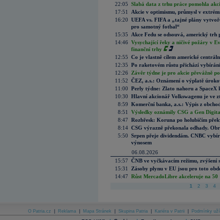
22:05
Slabá data z trhu práce pomohla akc
17:51
Akcie v optimismu, průmysl v extrémn
16:20
UEFA vs. FIFA a „tajné plány vytvoř
pro samotný fotbal“
15:35
Akce Fedu se odsouvá, americký trh 
14:46
Vysychající řeky a ničivé požáry v E
finanční trhy
12:55
Co je vlastně cílem americké centrál
12:35
Po raketovém růstu přichází vybírán
12:26
Závěr týdne je pro akcie převážně po
11:52
ČEZ, a.s.: Oznámení o výplatě úrok
11:00
Perly týdne: Zlato nahoru a SpaceX 
10:30
Hlavní akcionář Volkswagenu je ve z
8:59
Komerční banka, a.s.: Výpis z obchod
8:51
Výsledky oznámily CSG a Gen Digital
8:47
Rozbřesk: Koruna po holubičím přek
8:14
CSG výrazně překonala odhady. Obran
5:50
Srpen přeje dividendám. CNBC vybírá
výnosem
06.08.2026
15:57
ČNB ve vyčkávacím režimu, zvýšení s
15:31
Zásoby plynu v EU jsou pro toto obdo
14:47
Růst MercadoLibre akceleruje na 50 %
1
2
3
4
O Patria.cz
|
Reklama
|
Mapa Stránek
|
Skupina Patria
|
Kariéra v Patrii
|
Podmínky uží