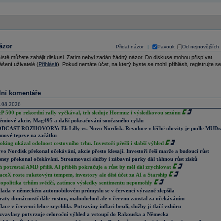
ázor
Přidat názor
Pavouk
Od nejnovějších
|
ístě můžete zahájit diskusi. Zatím nebyl zadán žádný názor. Do diskuse mohou přispívat
ášení uživatelé (
Přihlásit
). Pokud nemáte účet, na který byste se mohli přihlásit, registrujte se
lní komentáře
.08.2026
P 500 po rekordní rally vyčkával, trh sleduje Hormuz i výsledkovou sezónu
émiové akcie, Mag495 a další pokračování současného cyklu
DCAST ROZHOVORY: Eli Lilly vs. Novo Nordisk. Revoluce v léčbě obezity je podle MUDr
nové teprve na začátku
oking ukázal odolnost cestovního trhu. Investoři přešli i slabší výhled
vo Nordisk překonal očekávání, akcie přesto klesají. Investoři řeší marže a budoucí růst
sney překonal očekávání. Streamovací služby i zábavní parky dál táhnou růst zisků
h potrestal AMD příliš. AI příběh pokračuje a růst by měl dál zrychlovat
aceX roste raketovým tempem, investory ale děsí účet za AI a Starship
opolitika trhům svědčí, zatímco výsledky sentimentu nepomohly
lada v německém automobilovém průmyslu se v červenci výrazně zlepšila
raty domácností dále rostou, maloobchod ale v červnu zaostal za očekáváním
flace v červenci lehce zrychlila. Potraviny inflaci brzdí, služby ji tlačí vzhůru
zvavlasy potvrzuje celoroční výhled a vstoupí do Rakouska a Německa