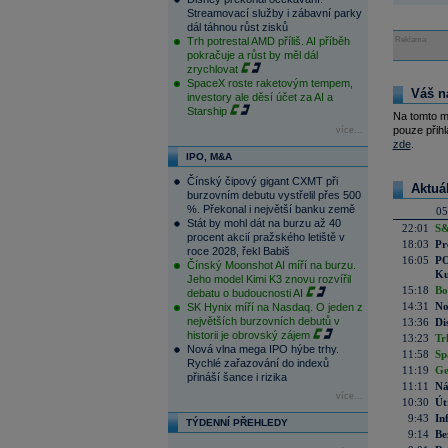
Streamovací služby i zábavní parky
dál táhnou růst zisků
Trh potrestal AMD příliš. AI příběh
Reklama
pokračuje a růst by měl dál
zrychlovat
SpaceX roste raketovým tempem,
Váš n
investory ale děsí účet za AI a
Starship
Na tomto m
pouze přihl
více...
zde
.
IPO, M&A
Čínský čipový gigant CXMT při
Aktuá
burzovním debutu vystřelil přes 500
%. Překonal i největší banku země
05
Stát by mohl dát na burzu až 40
22:01
S&
procent akcií pražského letiště v
18:03
Pr
roce 2028, řekl Babiš
16:05
PO
Čínský Moonshot AI míří na burzu.
Ku
Jeho model Kimi K3 znovu rozvířil
15:18
Bo
debatu o budoucnosti AI
14:31
No
SK Hynix míří na Nasdaq. O jeden z
největších burzovních debutů v
13:36
Di
historii je obrovský zájem
13:23
Tr
Nová vlna mega IPO hýbe trhy.
11:58
Sp
Rychlé zařazování do indexů
11:19
Ge
přináší šance i rizika
11:11
Ná
více...
10:30
Út
9:43
In
TÝDENNÍ PŘEHLEDY
9:14
Be