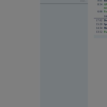
9:01
Ro
více...
8:54
AM
na
6:06
Fe
04
17:02
De
15:20
Sp
14:34
Mc
13:52
Pa