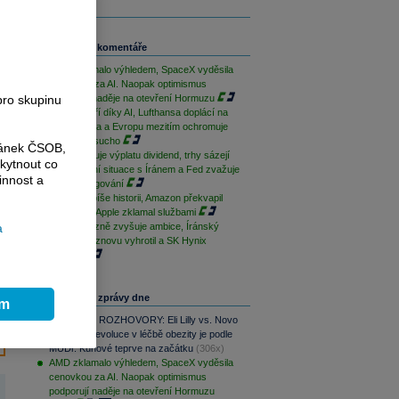
Související komentáře
AMD zklamalo výhledem, SpaceX vyděsila
cenovkou za AI. Naopak optimismus
pro skupinu
podporují naděje na otevření Hormuzu
Palantir září díky AI, Lufthansa doplácí na
drahá paliva a Evropu mezitím ochromuje
historické sucho
ránek ČSOB,
ČEZ zahajuje výplatu dividend, trhy sázejí
kytnout co
na uklidnění situace s Íránem a Fed zvažuje
innost a
změnu fungování
Microsoft píše historii, Amazon překvapil
cloudem a Apple zklamal službami
a
Erste výrazně zvyšuje ambice, Íránský
konflikt se znovu vyhrotil a SK Hynix
zklamal
Nejčtenější zprávy dne
ím
PODCAST ROZHOVORY: Eli Lilly vs. Novo
Nordisk. Revoluce v léčbě obezity je podle
MUDr. Kunové teprve na začátku
(306x)
AMD zklamalo výhledem, SpaceX vyděsila
cenovkou za AI. Naopak optimismus
podporují naděje na otevření Hormuzu