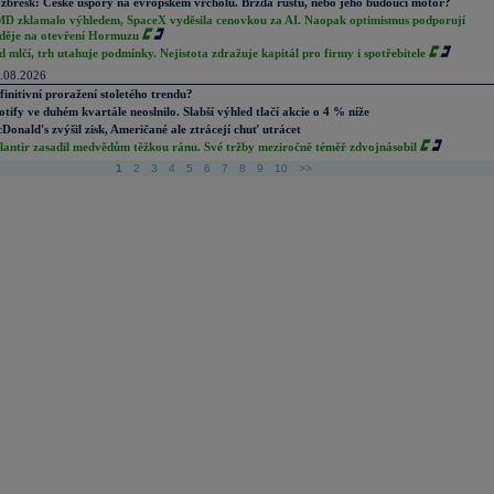
zbřesk: České úspory na evropském vrcholu. Brzda růstu, nebo jeho budoucí motor?
D zklamalo výhledem, SpaceX vyděsila cenovkou za AI. Naopak optimismus podporují
děje na otevření Hormuzu
d mlčí, trh utahuje podmínky. Nejistota zdražuje kapitál pro firmy i spotřebitele
.08.2026
finitivní proražení stoletého trendu?
otify ve duhém kvartále neoslnilo. Slabší výhled tlačí akcie o 4 % níže
Donald's zvýšil zisk, Američané ale ztrácejí chuť utrácet
lantir zasadil medvědům těžkou ránu. Své tržby meziročně téměř zdvojnásobil
1
2
3
4
5
6
7
8
9
10
>>