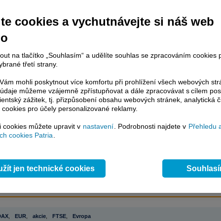
te cookies a vychutnávejte si náš web
račování článku je dostupné jen klientům placených služeb
Patria Plus
/
no
estor Plus
případně uživatelům platformy
Patria Direct
. Pokud jste klientem
hto služeb, potom je nutné se
Přihlásit
.
nout na tlačítko „Souhlasím“ a udělíte souhlas se zpracováním cookies 
brané třetí strany.
ámci placeného informačního servisu získáte
řístup ke
kompletnímu zpravodajství
ám mohli poskytnout více komfortu při prohlížení všech webových st
to údaje můžeme vzájemně zpřístupňovat a dále zpracovávat s cílem pos
.patria.cz bez jakýchkoliv omezení. Veškeré
lientský zážitek, tj. přizpůsobení obsahu webových stránek, analytická č
rávy, komentáře a horké zprávy jsou
 cookies pro účely personalizované reklamy.
brazovány terminálovou metodou (bez nutnosti obnovovat stránku) bez
ždění a v plné verzi.
si cookies můžete upravit v
nastavení
. Podrobnosti najdete v
Přehledu 
h cookies Patria
.
en zpravodajství, ale i další služby získáte v Patria Plus / Investor Plus -
sms
e-mailové
zpravodajství,
data
z finančních trhů v reálném čase, kompletní
lytický servis
, rozsáhlé
databáze
časových řad ke stažení,
prognózy
oje a
valuace
, ekonomické
fundamenty
,
nástroje
a
kalkulátory
...
více
žít jen technické cookies
Souhlas
DAX
,
EUR
,
akcie
,
FTSE
,
Evropa