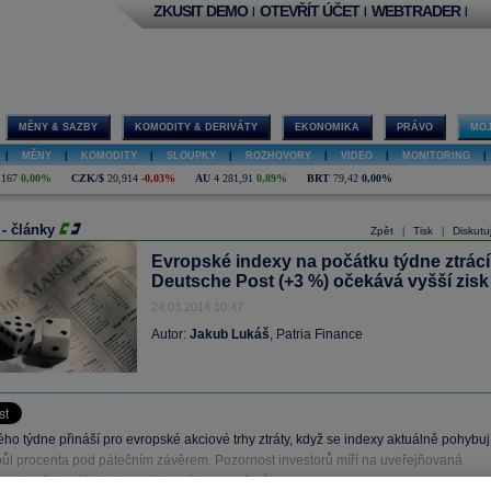
ZKUSIT DEMO
OTEVŘÍT ÚČET
WEBTRADER
|
|
|
MĚNY & SAZBY
KOMODITY & DERIVÁTY
EKONOMIKA
PRÁVO
MOJ
|
MĚNY
|
KOMODITY
|
SLOUPKY
|
ROZHOVORY
|
VIDEO
|
MONITORING
|
,167
0,00%
CZK/$
20,914
-0,03%
AU
4 281,91
0,89%
BRT
79,42
0,00%
 - články
Zpět
Tisk
Diskutu
|
|
Evropské indexy na počátku týdne ztrácí
Deutsche Post (+3 %) očekává vyšší zisk
24.03.2014 10:47
Autor:
Jakub Lukáš
, Patria Finance
o týdne přináší pro evropské akciové trhy ztráty, když se indexy aktuálně pohybuj
 půl procenta pod pátečním závěrem. Pozornost investorů míří na uveřejňovaná
, a to především indexy nákupních manažerů.