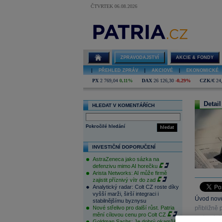
ČTVRTEK 06.08.2026
ZPRAVODAJSTVÍ
AKCIE & FONDY
|
PŘEHLED ZPRÁV
|
AKCIOVÉ
|
EKONOMICKÉ
PX
2 769,04
0,11%
DAX
26 126,30
-0,29%
CZK/€
24
Detail
HLEDAT V KOMENTÁŘÍCH
Pokročilé hledání
hledat
INVESTIČNÍ DOPORUČENÍ
AstraZeneca jako sázka na
defenzivu mimo AI horečku
Arista Networks: AI může firmě
zajistit příznivý vítr do zad
Analytický radar: Colt CZ roste díky
vyšší marži, širší integraci i
Úvod novéh
stabilnějšímu byznysu
Nové střelivo pro další růst. Patria
přibližně
mění cílovou cenu pro Colt CZ
makrodata
Goldman Sachs: Je dobrý okamžik