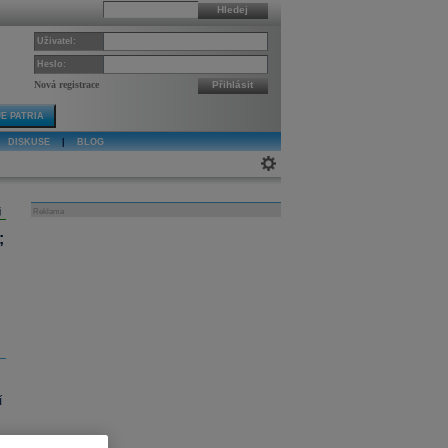
Hledej
Uživatel:
Heslo:
Nová registrace
Přihlásit
E PATRIA
DISKUSE
|
BLOG
j
Reklama
;
í