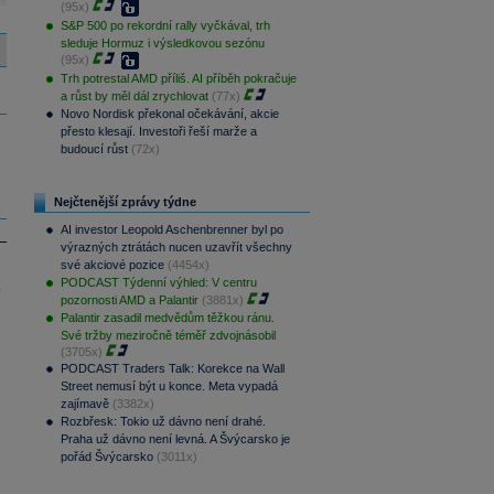
(95x)
S&P 500 po rekordní rally vyčkával, trh
sleduje Hormuz i výsledkovou sezónu
(95x)
Trh potrestal AMD příliš. AI příběh pokračuje
a růst by měl dál zrychlovat
(77x)
Novo Nordisk překonal očekávání, akcie
přesto klesají. Investoři řeší marže a
budoucí růst
(72x)
Nejčtenější zprávy týdne
AI investor Leopold Aschenbrenner byl po
výrazných ztrátách nucen uzavřít všechny
své akciové pozice
(4454x)
PODCAST Týdenní výhled: V centru
.
pozornosti AMD a Palantir
(3881x)
Palantir zasadil medvědům těžkou ránu.
Své tržby meziročně téměř zdvojnásobil
(3705x)
PODCAST Traders Talk: Korekce na Wall
Street nemusí být u konce. Meta vypadá
zajímavě
(3382x)
Rozbřesk: Tokio už dávno není drahé.
Praha už dávno není levná. A Švýcarsko je
pořád Švýcarsko
(3011x)