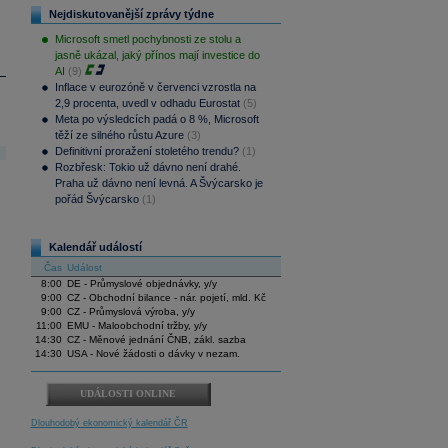
Nejdiskutovanější zprávy týdne
Microsoft smetl pochybnosti ze stolu a
jasně ukázal, jaký přínos mají investice do
AI
(9)
Inflace v eurozóně v červenci vzrostla na
2,9 procenta, uvedl v odhadu Eurostat
(5)
Meta po výsledcích padá o 8 %, Microsoft
těží ze silného růstu Azure
(3)
Definitivní proražení stoletého trendu?
(1)
Rozbřesk: Tokio už dávno není drahé.
Praha už dávno není levná. A Švýcarsko je
pořád Švýcarsko
(1)
Kalendář událostí
Čas
Událost
8:00
DE - Průmyslové objednávky, y/y
9:00
CZ - Obchodní bilance - nár. pojetí, mld. Kč
9:00
CZ - Průmyslová výroba, y/y
11:00
EMU - Maloobchodní tržby, y/y
14:30
CZ - Měnové jednání ČNB, zákl. sazba
14:30
USA - Nové žádosti o dávky v nezam.
UDÁLOSTI ONLINE
Dlouhodobý ekonomický kalendář ČR