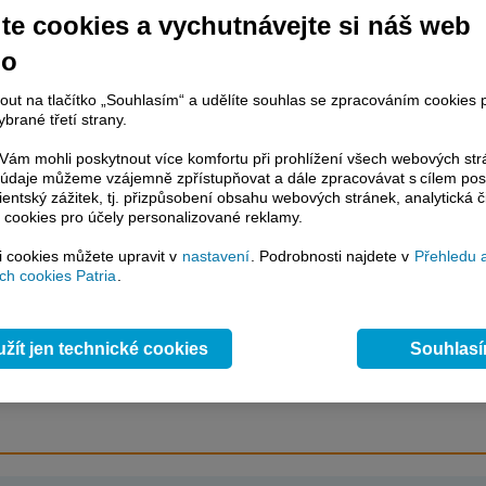
ých států.
te cookies a vychutnávejte si náš web
no
račování článku je dostupné jen klientům placených služeb
Patria Plus
/
nout na tlačítko „Souhlasím“ a udělíte souhlas se zpracováním cookies 
estor Plus
případně uživatelům platformy
Patria Direct
. Pokud jste klientem
brané třetí strany.
hto služeb, potom je nutné se
Přihlásit
.
ám mohli poskytnout více komfortu při prohlížení všech webových st
to údaje můžeme vzájemně zpřístupňovat a dále zpracovávat s cílem pos
ámci placeného informačního servisu získáte
lientský zážitek, tj. přizpůsobení obsahu webových stránek, analytická č
řístup ke
kompletnímu zpravodajství
 cookies pro účely personalizované reklamy.
.patria.cz bez jakýchkoliv omezení. Veškeré
rávy, komentáře a horké zprávy jsou
si cookies můžete upravit v
nastavení
. Podrobnosti najdete v
Přehledu 
brazovány terminálovou metodou (bez nutnosti obnovovat stránku) bez
h cookies Patria
.
ždění a v plné verzi.
en zpravodajství, ale i další služby získáte v Patria Plus / Investor Plus -
sms
e-mailové
zpravodajství,
data
z finančních trhů v reálném čase, kompletní
žít jen technické cookies
Souhlas
lytický servis
, rozsáhlé
databáze
časových řad ke stažení,
prognózy
oje a
valuace
, ekonomické
fundamenty
,
nástroje
a
kalkulátory
...
více