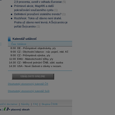
2,9 procenta, uvedl v odhadu Eurostat
(5)
Prémiové akcie, Mag495 a další
pokračování současného cyklu
(1)
.
Definitivní proražení stoletého trendu?
(1)
Rozbřesk: Tokio už dávno není drahé.
Praha už dávno není levná. A Švýcarsko je
pořád Švýcarsko
(1)
Kalendář událostí
Čas
Událost
8:00
DE - Průmyslové objednávky, y/y
9:00
CZ - Obchodní bilance - nár. pojetí, mld. Kč
9:00
CZ - Průmyslová výroba, y/y
11:00
EMU - Maloobchodní tržby, y/y
14:30
CZ - Měnové jednání ČNB, zákl. sazba
14:30
USA - Nové žádosti o dávky v nezam.
UDÁLOSTI ONLINE
Dlouhodobý ekonomický kalendář ČR
Dlouhodobý ekonomický kalendář Svět
stiční disclaimer
|
Náměty
|
FAQ
|
Skupina ČSOB
a
|
=
placený obsah