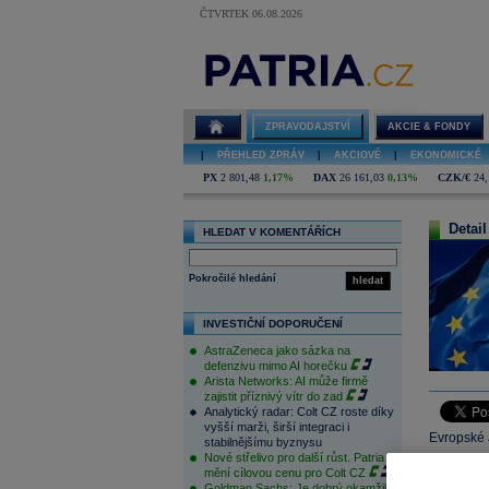
ČTVRTEK 06.08.2026
ZPRAVODAJSTVÍ
AKCIE & FONDY
|
PŘEHLED ZPRÁV
|
AKCIOVÉ
|
EKONOMICKÉ
PX
2 801,48
1,17%
DAX
26 161,03
0,13%
CZK/€
24,
Detail
HLEDAT V KOMENTÁŘÍCH
Pokročilé hledání
hledat
INVESTIČNÍ DOPORUČENÍ
AstraZeneca jako sázka na
defenzivu mimo AI horečku
Arista Networks: AI může firmě
zajistit příznivý vítr do zad
Analytický radar: Colt CZ roste díky
vyšší marži, širší integraci i
Evropské 
stabilnějšímu byznysu
Nové střelivo pro další růst. Patria
zpevnil ne
mění cílovou cenu pro Colt CZ
bohatý a 
Goldman Sachs: Je dobrý okamžik