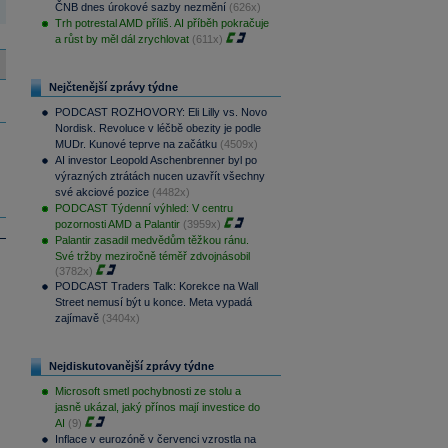
ČNB dnes úrokové sazby nezmění
(626x)
Trh potrestal AMD příliš. AI příběh pokračuje
a růst by měl dál zrychlovat
(611x)
Nejčtenější zprávy týdne
PODCAST ROZHOVORY: Eli Lilly vs. Novo
Nordisk. Revoluce v léčbě obezity je podle
MUDr. Kunové teprve na začátku
(4509x)
AI investor Leopold Aschenbrenner byl po
výrazných ztrátách nucen uzavřít všechny
své akciové pozice
(4482x)
PODCAST Týdenní výhled: V centru
pozornosti AMD a Palantir
(3959x)
Palantir zasadil medvědům těžkou ránu.
Své tržby meziročně téměř zdvojnásobil
(3782x)
PODCAST Traders Talk: Korekce na Wall
Street nemusí být u konce. Meta vypadá
zajímavě
(3404x)
Nejdiskutovanější zprávy týdne
Microsoft smetl pochybnosti ze stolu a
jasně ukázal, jaký přínos mají investice do
AI
(9)
Inflace v eurozóně v červenci vzrostla na