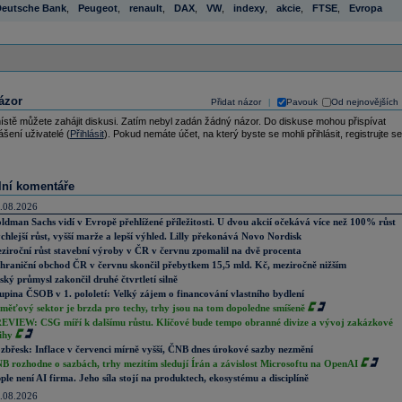
eutsche Bank
,
Peugeot
,
renault
,
DAX
,
VW
,
indexy
,
akcie
,
FTSE
,
Evropa
ázor
Přidat názor
Pavouk
Od nejnovějších
|
ístě můžete zahájit diskusi. Zatím nebyl zadán žádný názor. Do diskuse mohou přispívat
ášení uživatelé (
Přihlásit
). Pokud nemáte účet, na který byste se mohli přihlásit, registrujte se
lní komentáře
.08.2026
ldman Sachs vidí v Evropě přehlížené příležitosti. U dvou akcií očekává více než 100% růst
chlejší růst, vyšší marže a lepší výhled. Lilly překonává Novo Nordisk
ziroční růst stavební výroby v ČR v červnu zpomalil na dvě procenta
hraniční obchod ČR v červnu skončil přebytkem 15,5 mld. Kč, meziročně nižším
ský průmysl zakončil druhé čtvrtletí silně
upina ČSOB v 1. pololetí: Velký zájem o financování vlastního bydlení
měťový sektor je brzda pro techy, trhy jsou na tom dopoledne smíšeně
EVIEW: CSG míří k dalšímu růstu. Klíčové bude tempo obranné divize a vývoj zakázkové
ihy
zbřesk: Inflace v červenci mírně vyšší, ČNB dnes úrokové sazby nezmění
B rozhodne o sazbách, trhy mezitím sledují Írán a závislost Microsoftu na OpenAI
ple není AI firma. Jeho síla stojí na produktech, ekosystému a disciplíně
.08.2026