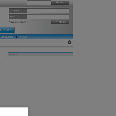
Hledej
Uživatel:
Heslo:
Nová registrace
Přihlásit
E PATRIA
DISKUSE
|
BLOG
j
Reklama