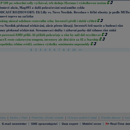
P 500 po rekordní rally vyčkával, trh sleduje Hormuz i výsledkovou sezónu
émiové akcie, Mag495 a další pokračování současného cyklu
DCAST ROZHOVORY: Eli Lilly vs. Novo Nordisk. Revoluce v léčbě obezity je podle MUDr
nové teprve na začátku
oking ukázal odolnost cestovního trhu. Investoři přešli i slabší výhled
vo Nordisk překonal očekávání, akcie přesto klesají. Investoři řeší marže a budoucí růst
sney překonal očekávání. Streamovací služby i zábavní parky dál táhnou růst zisků
h potrestal AMD příliš. AI příběh pokračuje a růst by měl dál zrychlovat
aceX roste raketovým tempem, investory ale děsí účet za AI a Starship
opolitika trhům svědčí, zatímco výsledky sentimentu nepomohly
1
2
3
4
5
6
7
8
9
10
>>
atria
|
Kariéra v Patrii
|
Podmínky užívání stránek
|
Ochrana osobních údajů
|
Pravidla diskuse
|
Inve
|
|
|
|
|
E-mail newsletter
SMS zpravodajství
Data export
Mobilní verze
R
=
Real-Time dat