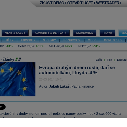
ZKUSIT DEMO
OTEVŘÍT ÚČET
WEBTRADER
|
|
|
MĚNY & SAZBY
KOMODITY & DERIVÁTY
EKONOMIKA
PRÁVO
MOJ
|
MĚNY
|
KOMODITY
|
SLOUPKY
|
ROZHOVORY
|
VIDEO
|
MONITORING
|
182
0,03%
CZK/$
20,949
0,11%
AU
4 263,20
0,45%
BRT
79,42
0,94%
 - články
Zpět
Tisk
Diskutu
|
|
Evropa druhým dnem roste, daří se
automobilkám; Lloyds -4 %
26.03.2014 10:41
Autor:
Jakub Lukáš
, Patria Finance
akciové trhy druhým dnem posilují poté, co panevropský index Stoxx 600 včera
jvíce za poslední tři týdny. Program zveřejňovaných makrodat dnes není nijak
tak pozornost investorů bude směřovat na objednávky zboží dlouhodobé spotřeby