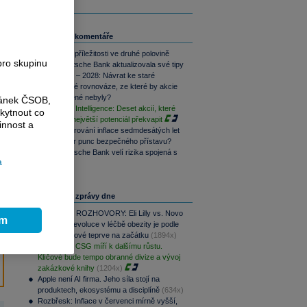
Související komentáře
Kde hledat příležitosti ve druhé polovině
pro skupinu
roku? Deutsche Bank aktualizovala své tipy
Roky 2026 – 2028: Návrat ke staré
ekonomické rovnováze, ze které by akcie
moc nadšené nebyly?
ránek ČSOB,
Bloomberg Intelligence: Deset akcií, které
kytnout co
mají v Q2 největší potenciál překvapit
innost a
O (ne)kopírování inflace sedmdesátých let
Ztrácí dolar punc bezpečného přístavu?
Podle Deutsche Bank velí rizika spojená s
a
AI
Nejčtenější zprávy dne
PODCAST ROZHOVORY: Eli Lilly vs. Novo
ím
Nordisk. Revoluce v léčbě obezity je podle
MUDr. Kunové teprve na začátku
(1894x)
PREVIEW: CSG míří k dalšímu růstu.
Klíčové bude tempo obranné divize a vývoj
zakázkové knihy
(1204x)
Apple není AI firma. Jeho síla stojí na
produktech, ekosystému a disciplíně
(634x)
Rozbřesk: Inflace v červenci mírně vyšší,