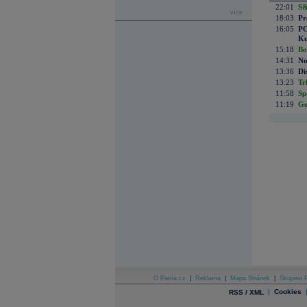
22:01
S&
více...
18:03
Pr
16:05
PO
Ku
15:18
Bo
14:31
No
13:36
Di
13:23
Tr
11:58
Sp
11:19
Ge
O Patria.cz
|
Reklama
|
Mapa Stránek
|
Skupina P
|
Cookies
RSS / XML