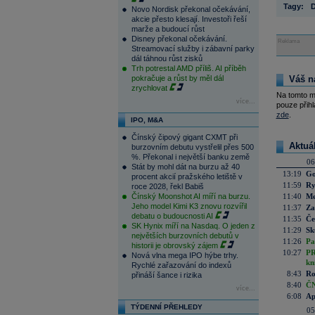
Tagy:
D
Novo Nordisk překonal očekávání,
akcie přesto klesají. Investoři řeší
marže a budoucí růst
Disney překonal očekávání.
Reklama
Streamovací služby i zábavní parky
dál táhnou růst zisků
Trh potrestal AMD příliš. AI příběh
pokračuje a růst by měl dál
Váš n
zrychlovat
Na tomto m
více...
pouze přihl
zde
.
IPO, M&A
Čínský čipový gigant CXMT při
Aktuá
burzovním debutu vystřelil přes 500
%. Překonal i největší banku země
06
Stát by mohl dát na burzu až 40
13:19
Go
procent akcií pražského letiště v
11:59
Ry
roce 2028, řekl Babiš
Čínský Moonshot AI míří na burzu.
11:40
Me
Jeho model Kimi K3 znovu rozvířil
11:37
Za
debatu o budoucnosti AI
11:35
Če
SK Hynix míří na Nasdaq. O jeden z
11:29
Sk
největších burzovních debutů v
11:26
Pa
historii je obrovský zájem
10:27
PR
Nová vlna mega IPO hýbe trhy.
kn
Rychlé zařazování do indexů
8:43
Ro
přináší šance i rizika
8:40
ČN
více...
6:08
Ap
TÝDENNÍ PŘEHLEDY
05