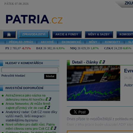
ZKU
PÁTEK 07.08.2026
ZPRAVODAJSTVÍ
AKCIE & FONDY
MĚNY & SAZBY
KOMODIT
|
PŘEHLED ZPRÁV
|
AKCIOVÉ
|
EKONOMICKÉ
|
MĚNY
|
KOMODITY
|
SL
PX
2 785,07
-0,71%
DAX
26 382,16
0,93%
NDQ
26 629,59
1,07%
CZK/€
24,239
0,05%
Detail - články
HLEDAT V KOMENTÁŘÍCH
Evr
Pokročilé hledání
hledat
04.06
Autor
INVESTIČNÍ DOPORUČENÍ
AstraZeneca jako sázka na
defenzivu mimo AI horečku
Arista Networks: AI může firmě
zajistit příznivý vítr do zad
Analytický radar: Colt CZ roste díky
vyšší marži, širší integraci i
Dnes přijde to nejdůležitější z pohled
stabilnějšímu byznysu
Nové střelivo pro další růst. Patria
čísel z trhu práce bude ukazatel ADP, kt
mění cílovou cenu pro Colt CZ
Goldman Sachs: Je dobrý okamžik