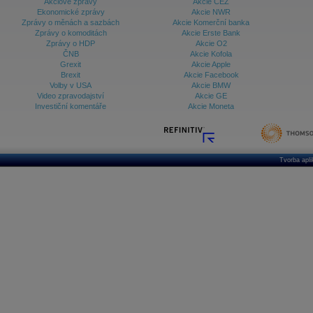
Akciové zprávy
Akcie ČEZ
Ekonomické zprávy
Akcie NWR
Zprávy o měnách a sazbách
Akcie Komerční banka
Zprávy o komoditách
Akcie Erste Bank
Zprávy o HDP
Akcie O2
ČNB
Akcie Kofola
Grexit
Akcie Apple
Brexit
Akcie Facebook
Volby v USA
Akcie BMW
Video zpravodajství
Akcie GE
Investiční komentáře
Akcie Moneta
Tvorba apl