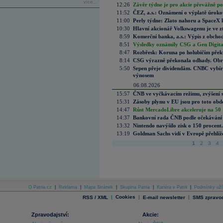
více...
12:26
Závěr týdne je pro akcie převážně po
11:52
ČEZ, a.s.: Oznámení o výplatě úrok
11:00
Perly týdne: Zlato nahoru a SpaceX 
10:30
Hlavní akcionář Volkswagenu je ve z
8:59
Komerční banka, a.s.: Výpis z obchod
8:51
Výsledky oznámily CSG a Gen Digital
8:47
Rozbřesk: Koruna po holubičím přek
8:14
CSG výrazně překonala odhady. Obran
5:50
Srpen přeje dividendám. CNBC vybírá
výnosem
06.08.2026
15:57
ČNB ve vyčkávacím režimu, zvýšení s
15:31
Zásoby plynu v EU jsou pro toto obdo
14:47
Růst MercadoLibre akceleruje na 50 %
14:37
Bankovní rada ČNB podle očekávání 
13:32
Nintendo navýšilo zisk o 150 procen
13:19
Goldman Sachs vidí v Evropě přehlíže
1
2
3
4
O Patria.cz
|
Reklama
|
Mapa Stránek
|
Skupina Patria
|
Kariéra v Patrii
|
Podmínky uží
|
Cookies
|
|
RSS / XML
E-mail newsletter
SMS zpravod
Zpravodajství:
Akcie: