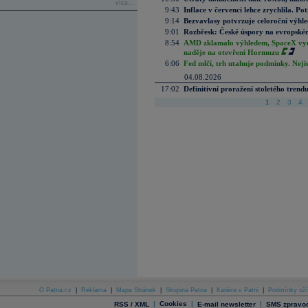
více...
9:43
Inflace v červenci lehce zrychlila. Pot
9:14
Bezvavlasy potvrzuje celoroční výhl
9:01
Rozbřesk: České úspory na evropském
8:54
AMD zklamalo výhledem, SpaceX vydě
naděje na otevření Hormuzu
6:06
Fed mlčí, trh utahuje podmínky. Nejis
04.08.2026
17:02
Definitivní proražení stoletého trend
1
2
3
4
O Patria.cz
|
Reklama
|
Mapa Stránek
|
Skupina Patria
|
Kariéra v Patrii
|
Podmínky uží
|
Cookies
|
|
RSS / XML
E-mail newsletter
SMS zpravod