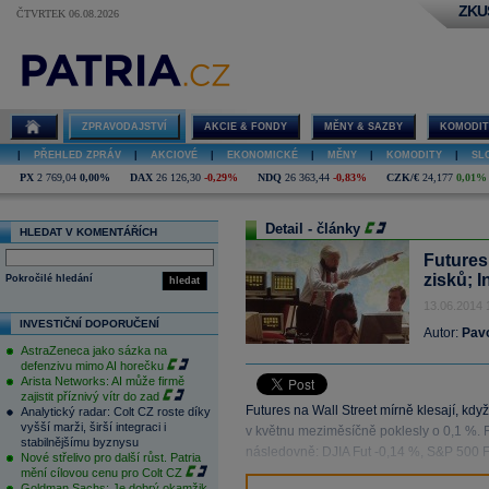
ZKU
ČTVRTEK 06.08.2026
ZPRAVODAJSTVÍ
AKCIE & FONDY
MĚNY & SAZBY
KOMODIT
|
PŘEHLED ZPRÁV
|
AKCIOVÉ
|
EKONOMICKÉ
|
MĚNY
|
KOMODITY
|
SL
PX
2 769,04
0,00%
DAX
26 126,30
-0,29%
NDQ
26 363,44
-0,83%
CZK/€
24,177
0,01%
Detail - články
HLEDAT V KOMENTÁŘÍCH
Futures 
zisků; 
Pokročilé hledání
hledat
13.06.2014 
INVESTIČNÍ DOPORUČENÍ
Autor:
Pav
AstraZeneca jako sázka na
defenzivu mimo AI horečku
Arista Networks: AI může firmě
zajistit příznivý vítr do zad
Futures na Wall Street mírně klesají, kdy
Analytický radar: Colt CZ roste díky
vyšší marži, širší integraci i
v květnu meziměsíčně poklesly o 0,1 %. F
stabilnějšímu byznysu
následovně: DJIA Fut -0,14 %, S&P 500 F
Nové střelivo pro další růst. Patria
mění cílovou cenu pro Colt CZ
Goldman Sachs: Je dobrý okamžik