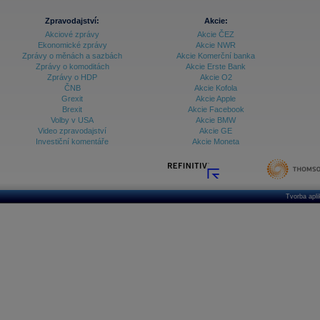
Zpravodajství:
Akcie:
Akciové zprávy
Akcie ČEZ
Ekonomické zprávy
Akcie NWR
Zprávy o měnách a sazbách
Akcie Komerční banka
Zprávy o komoditách
Akcie Erste Bank
Zprávy o HDP
Akcie O2
ČNB
Akcie Kofola
Grexit
Akcie Apple
Brexit
Akcie Facebook
Volby v USA
Akcie BMW
Video zpravodajství
Akcie GE
Investiční komentáře
Akcie Moneta
Tvorba apl