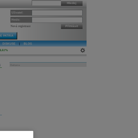
Hledej
Uživatel:
Heslo:
Nová registrace
Přihlásit
E PATRIA
DISKUSE
|
BLOG
4,61%
j
Reklama