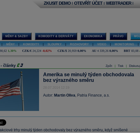
ZKUSIT DEMO
OTEVŘÍT ÚČET
WEBTRADER
|
|
|
MĚNY & SAZBY
KOMODITY & DERIVÁTY
EKONOMIKA
PRÁVO
MOJ
|
MĚNY
|
KOMODITY
|
SLOUPKY
|
ROZHOVORY
|
VIDEO
|
MONITORING
|
90,62
1,30%
CZK/€
24,224
-0,02%
CZK/$
20,959
0,00%
AU
4 339,26
0,00%
BRT
83,08
 - články
Zpět
Tisk
Diskutu
|
|
Amerika se minulý týden obchodovala
bez výrazného směru
28.07.2014 12:19
Autor:
Martin Oliva
, Patria Finance, a.s.
akciové trhy minulý týden obchodovaly bez výrazného směru, když smíšené
í výsledky nebyly schopny dodat obchodování jasný tón. Index S&P 500 zakončil