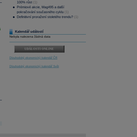
100% růst
(1)
Prémiové akcie, Mag495 a další
pokračování současného cyklu
(1)
Definitivní proražení stoletého trendu?
(1)
i
Kalendář událostí
Nebyla nalezena žádná data
UDÁLOSTI ONLINE
Dlouhodobý ekonomický kalendář ČR
Dlouhodobý ekonomický kalendář Svět