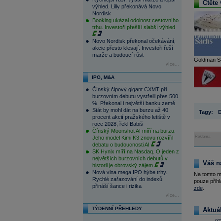
Čtěte 
výhled. Lilly překonává Novo
Nordisk
Booking ukázal odolnost cestovního
trhu. Investoři přešli i slabší výhled
Novo Nordisk překonal očekávání,
akcie přesto klesají. Investoři řeší
marže a budoucí růst
Goldman Sac
více...
IPO, M&A
Čínský čipový gigant CXMT při
burzovním debutu vystřelil přes 500
%. Překonal i největší banku země
Stát by mohl dát na burzu až 40
Tagy:
D
procent akcií pražského letiště v
roce 2028, řekl Babiš
Čínský Moonshot AI míří na burzu.
Reklama
Jeho model Kimi K3 znovu rozvířil
debatu o budoucnosti AI
SK Hynix míří na Nasdaq. O jeden z
největších burzovních debutů v
Váš n
historii je obrovský zájem
Nová vlna mega IPO hýbe trhy.
Na tomto m
Rychlé zařazování do indexů
pouze přihl
přináší šance i rizika
zde
.
více...
TÝDENNÍ PŘEHLEDY
Aktuá