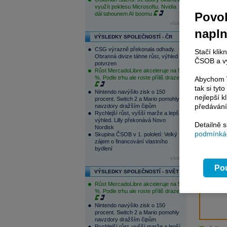
týden výš
využít poklesu Microsoftu. Nvidia
NASDAQ př
Povol
dál tahounem AI boomu
více...
napl
VÝSLEDKY SPOLEČNOSTÍ - ČR
CSG výrazně překonala odhady.
Stačí klik
Pok
Obranná divize táhne růst, výhled
ČSOB a vy
Inv
potvrzen
Růst MercadoLibre akceleruje na 50
těc
%. Podle trhu ale roste příliš draze
Abychom V
tak si ty
V r
Nintendo navýšilo zisk o 150
nejlepší k
procent. Switch 2 a Mario pomohly
p
předávání
navzdory dražším čipům
www
Rychlejší růst, vyšší marže a lepší
zp
výhled. Lilly překonává Novo
Detailně 
Nordisk
zo
podmínkác
Skupina ČSOB v 1. pololetí: Velký
zpo
zájem o financování vlastního
bydlení
Nej
více...
Pou
a
VÝSLEDKY SPOLEČNOSTÍ - SVĚT
ana
Růst MercadoLibre akceleruje na 50
výv
%. Podle trhu ale roste příliš draze
Nintendo navýšilo zisk o 150
procent. Switch 2 a Mario pomohly
navzdory dražším čipům
Rychlejší růst, vyšší marže a lepší