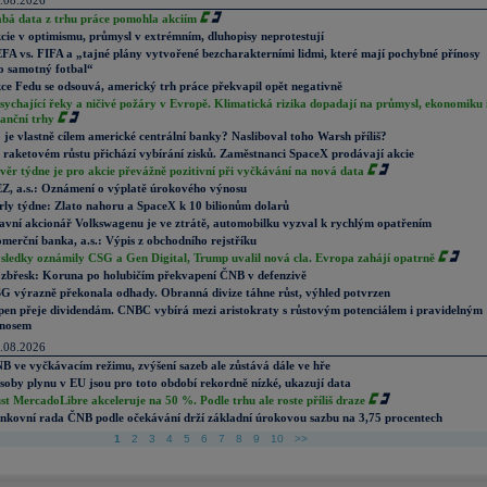
.08.2026
abá data z trhu práce pomohla akciím
cie v optimismu, průmysl v extrémním, dluhopisy neprotestují
FA vs. FIFA a „tajné plány vytvořené bezcharakterními lidmi, které mají pochybné přínosy
o samotný fotbal“
ce Fedu se odsouvá, americký trh práce překvapil opět negativně
sychající řeky a ničivé požáry v Evropě. Klimatická rizika dopadají na průmysl, ekonomiku 
nanční trhy
 je vlastně cílem americké centrální banky? Nasliboval toho Warsh příliš?
 raketovém růstu přichází vybírání zisků. Zaměstnanci SpaceX prodávají akcie
věr týdne je pro akcie převážně pozitivní při vyčkávání na nová data
Z, a.s.: Oznámení o výplatě úrokového výnosu
rly týdne: Zlato nahoru a SpaceX k 10 bilionům dolarů
avní akcionář Volkswagenu je ve ztrátě, automobilku vyzval k rychlým opatřením
merční banka, a.s.: Výpis z obchodního rejstříku
sledky oznámily CSG a Gen Digital, Trump uvalil nová cla. Evropa zahájí opatrně
zbřesk: Koruna po holubičím překvapení ČNB v defenzivě
G výrazně překonala odhady. Obranná divize táhne růst, výhled potvrzen
pen přeje dividendám. CNBC vybírá mezi aristokraty s růstovým potenciálem i pravidelným
nosem
.08.2026
B ve vyčkávacím režimu, zvýšení sazeb ale zůstává dále ve hře
soby plynu v EU jsou pro toto období rekordně nízké, ukazují data
st MercadoLibre akceleruje na 50 %. Podle trhu ale roste příliš draze
nkovní rada ČNB podle očekávání drží základní úrokovou sazbu na 3,75 procentech
1
2
3
4
5
6
7
8
9
10
>>