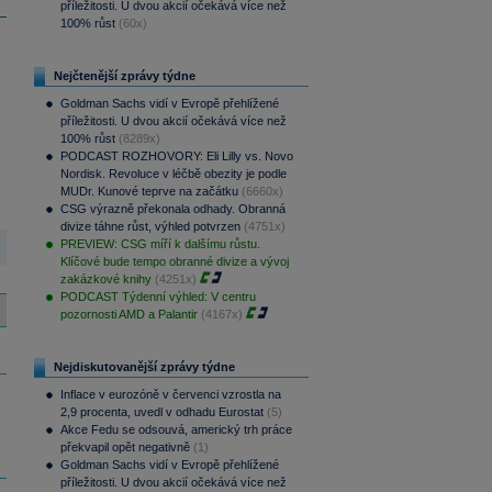
příležitosti. U dvou akcií očekává více než
100% růst
(60x)
Nejčtenější zprávy týdne
Goldman Sachs vidí v Evropě přehlížené
příležitosti. U dvou akcií očekává více než
100% růst
(8289x)
PODCAST ROZHOVORY: Eli Lilly vs. Novo
Nordisk. Revoluce v léčbě obezity je podle
MUDr. Kunové teprve na začátku
(6660x)
CSG výrazně překonala odhady. Obranná
divize táhne růst, výhled potvrzen
(4751x)
PREVIEW: CSG míří k dalšímu růstu.
Klíčové bude tempo obranné divize a vývoj
zakázkové knihy
(4251x)
PODCAST Týdenní výhled: V centru
pozornosti AMD a Palantir
(4167x)
Nejdiskutovanější zprávy týdne
Inflace v eurozóně v červenci vzrostla na
2,9 procenta, uvedl v odhadu Eurostat
(5)
Akce Fedu se odsouvá, americký trh práce
překvapil opět negativně
(1)
Goldman Sachs vidí v Evropě přehlížené
příležitosti. U dvou akcií očekává více než