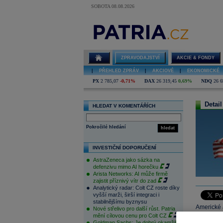
SOBOTA 08.08.2026
ZPRAVODAJSTVÍ
AKCIE & FONDY
|
PŘEHLED ZPRÁV
|
AKCIOVÉ
|
EKONOMICKÉ
PX
2 785,07
-0,71%
DAX
26 319,45
0,69%
NDQ
26 6
Detail
HLEDAT V KOMENTÁŘÍCH
Pokročilé hledání
hledat
INVESTIČNÍ DOPORUČENÍ
AstraZeneca jako sázka na
defenzivu mimo AI horečku
Arista Networks: AI může firmě
zajistit příznivý vítr do zad
Analytický radar: Colt CZ roste díky
vyšší marži, širší integraci i
stabilnějšímu byznysu
Americké 
Nové střelivo pro další růst. Patria
mění cílovou cenu pro Colt CZ
korporátn
Goldman Sachs: Je dobrý okamžik