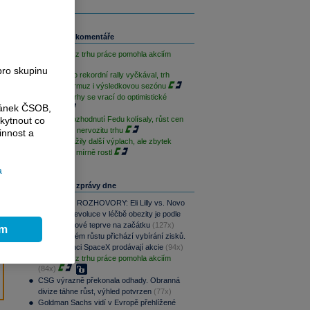
Související komentáře
Slabá data z trhu práce pomohla akciím
pro skupinu
S&P 500 po rekordní rally vyčkával, trh
sleduje Hormuz i výsledkovou sezónu
Americké trhy se vrací do optimistické
ránek ČSOB,
nálady
Akcie po rozhodnutí Fedu kolísaly, růst cen
kytnout co
ropy zvýšil nervozitu trhu
innost a
AI akcie zažily další výplach, ale zbytek
Wall Street mírně rostl
a
Nejčtenější zprávy dne
PODCAST ROZHOVORY: Eli Lilly vs. Novo
Nordisk. Revoluce v léčbě obezity je podle
MUDr. Kunové teprve na začátku
(127x)
ím
Po raketovém růstu přichází vybírání zisků.
Zaměstnanci SpaceX prodávají akcie
(94x)
Slabá data z trhu práce pomohla akciím
(84x)
CSG výrazně překonala odhady. Obranná
divize táhne růst, výhled potvrzen
(77x)
Goldman Sachs vidí v Evropě přehlížené