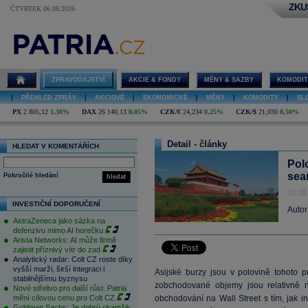
ZKU
ČTVRTEK 06.08.2026
ZPRAVODAJSTVÍ
AKCIE & FONDY
MĚNY & SAZBY
KOMODIT
|
PŘEHLED ZPRÁV
|
AKCIOVÉ
|
EKONOMICKÉ
|
MĚNY
|
KOMODITY
|
SL
PX
2 805,12
1,30%
DAX
26 140,13
0,05%
CZK/€
24,234
0,25%
CZK/$
21,030
0,50%
Detail - články
HLEDAT V KOMENTÁŘÍCH
Pol
sean
Pokročilé hledání
hledat
20.08
INVESTIČNÍ DOPORUČENÍ
Autor
AstraZeneca jako sázka na
defenzivu mimo AI horečku
Arista Networks: AI může firmě
zajistit příznivý vítr do zad
Analytický radar: Colt CZ roste díky
vyšší marži, širší integraci i
Asijské burzy jsou v polovině tohoto p
stabilnějšímu byznysu
zobchodované objemy jsou relativně n
Nové střelivo pro další růst. Patria
mění cílovou cenu pro Colt CZ
obchodování na Wall Street s tím, jak i
Goldman Sachs: Je dobrý okamžik