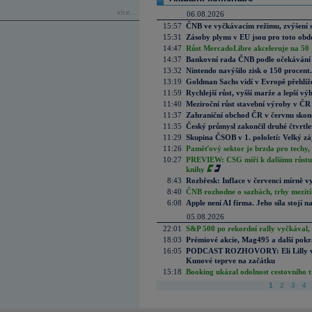
více...
06.08.2026
15:57
ČNB ve vyčkávacím režimu, zvýšení s
15:31
Zásoby plynu v EU jsou pro toto obdo
14:47
Růst MercadoLibre akceleruje na 50 %
14:37
Bankovní rada ČNB podle očekávání 
13:32
Nintendo navýšilo zisk o 150 procen
13:19
Goldman Sachs vidí v Evropě přehlíže
11:59
Rychlejší růst, vyšší marže a lepší v
11:40
Meziroční růst stavební výroby v ČR
11:37
Zahraniční obchod ČR v červnu skonč
11:35
Český průmysl zakončil druhé čtvrtlet
11:29
Skupina ČSOB v 1. pololetí: Velký zá
11:26
Paměťový sektor je brzda pro techy,
10:27
PREVIEW: CSG míří k dalšímu růstu.
knihy
8:43
Rozbřesk: Inflace v červenci mírně v
8:40
ČNB rozhodne o sazbách, trhy mezitím
6:08
Apple není AI firma. Jeho síla stojí n
05.08.2026
22:01
S&P 500 po rekordní rally vyčkával,
18:03
Prémiové akcie, Mag495 a další pokr
16:05
PODCAST ROZHOVORY: Eli Lilly vs. 
Kunové teprve na začátku
15:18
Booking ukázal odolnost cestovního trh
1
2
3
4