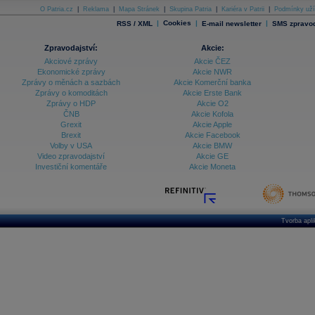
O Patria.cz
|
Reklama
|
Mapa Stránek
|
Skupina Patria
|
Kariéra v Patrii
|
Podmínky uží
|
Cookies
|
|
RSS / XML
E-mail newsletter
SMS zpravod
Zpravodajství:
Akcie:
Akciové zprávy
Akcie ČEZ
Ekonomické zprávy
Akcie NWR
Zprávy o měnách a sazbách
Akcie Komerční banka
Zprávy o komoditách
Akcie Erste Bank
Zprávy o HDP
Akcie O2
ČNB
Akcie Kofola
Grexit
Akcie Apple
Brexit
Akcie Facebook
Volby v USA
Akcie BMW
Video zpravodajství
Akcie GE
Investiční komentáře
Akcie Moneta
Tvorba apl