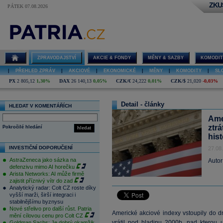
ZKU
PÁTEK 07.08.2026
ZPRAVODAJSTVÍ
AKCIE & FONDY
MĚNY & SAZBY
KOMODIT
|
PŘEHLED ZPRÁV
|
AKCIOVÉ
|
EKONOMICKÉ
|
MĚNY
|
KOMODITY
|
SL
PX
2 805,12
1,30%
DAX
26 140,13
0,05%
CZK/€
24,222
0,01%
CZK/$
21,020
-0,03%
Detail - články
HLEDAT V KOMENTÁŘÍCH
Ame
ztrá
Pokročilé hledání
hledat
his
INVESTIČNÍ DOPORUČENÍ
27.08
AstraZeneca jako sázka na
Autor
defenzivu mimo AI horečku
Arista Networks: AI může firmě
zajistit příznivý vítr do zad
Analytický radar: Colt CZ roste díky
vyšší marži, širší integraci i
stabilnějšímu byznysu
Nové střelivo pro další růst. Patria
Americké akciové indexy vstoupily do 
mění cílovou cenu pro Colt CZ
vrátil pod hladinu 2000b. nad kterou
Goldman Sachs: Je dobrý okamžik