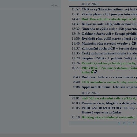
06.08.2026
více...
15:57
ČNB ve vyčkávacím režimu, zvýšení s
15:31
Zásoby plynu v EU jsou pro toto obdo
14:47
Růst MercadoLibre akceleruje na 50 %
14:37
Bankovní rada ČNB podle očekávání 
13:32
Nintendo navýšilo zisk o 150 procen
13:19
Goldman Sachs vidí v Evropě přehlíže
11:59
Rychlejší růst, vyšší marže a lepší v
11:40
Meziroční růst stavební výroby v ČR
11:37
Zahraniční obchod ČR v červnu skonč
11:35
Český průmysl zakončil druhé čtvrtlet
11:29
Skupina ČSOB v 1. pololetí: Velký zá
11:26
Paměťový sektor je brzda pro techy,
10:27
PREVIEW: CSG míří k dalšímu růstu.
knihy
8:43
Rozbřesk: Inflace v červenci mírně v
8:40
ČNB rozhodne o sazbách, trhy mezitím
6:08
Apple není AI firma. Jeho síla stojí n
05.08.2026
22:01
S&P 500 po rekordní rally vyčkával,
18:03
Prémiové akcie, Mag495 a další pokr
16:05
PODCAST ROZHOVORY: Eli Lilly vs. 
Kunové teprve na začátku
15:18
Booking ukázal odolnost cestovního trh
1
2
3
4