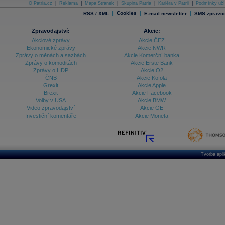
O Patria.cz
|
Reklama
|
Mapa Stránek
|
Skupina Patria
|
Kariéra v Patrii
|
Podmínky uží
|
Cookies
|
|
RSS / XML
E-mail newsletter
SMS zpravod
Zpravodajství:
Akcie:
Akciové zprávy
Akcie ČEZ
Ekonomické zprávy
Akcie NWR
Zprávy o měnách a sazbách
Akcie Komerční banka
Zprávy o komoditách
Akcie Erste Bank
Zprávy o HDP
Akcie O2
ČNB
Akcie Kofola
Grexit
Akcie Apple
Brexit
Akcie Facebook
Volby v USA
Akcie BMW
Video zpravodajství
Akcie GE
Investiční komentáře
Akcie Moneta
Tvorba apl