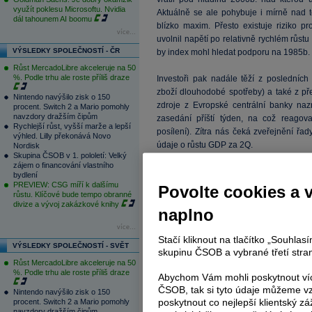
využít poklesu Microsoftu. Nvidia
Aktuálně se ale pohybuje i mírně nad t
dál tahounem AI boomu
blízko maxim. Přesto existuje riziko pr
více...
uvolnil napětí po relativně rychlém růst
VÝSLEDKY SPOLEČNOSTÍ - ČR
by index mohl hledat podporu na 1985b.
Růst MercadoLibre akceleruje na 50
%. Podle trhu ale roste příliš draze
Investoři pak nadále těží z posledníc
zboží dlouhodobé spotřeby) a také z p
Nintendo navýšilo zisk o 150
zdroje z Evropské centrální banky naz
procent. Switch 2 a Mario pomohly
navzdory dražším čipům
zasedání příští týden, na což reago
Rychlejší růst, vyšší marže a lepší
posílení). Zítra nás čeká zveřejnění ř
výhled. Lilly překonává Novo
údaje o růstu GDP za 2Q.
Nordisk
Skupina ČSOB v 1. pololetí: Velký
zájem o financování vlastního
bydlení
PREVIEW: CSG míří k dalšímu
Povolte cookies a 
růstu. Klíčové bude tempo obranné
divize a vývoj zakázkové knihy
naplno
více...
Stačí kliknout na tlačítko „Souhla
VÝSLEDKY SPOLEČNOSTÍ - SVĚT
skupinu ČSOB a vybrané třetí stran
Růst MercadoLibre akceleruje na 50
%. Podle trhu ale roste příliš draze
Abychom Vám mohli poskytnout víc
ČSOB, tak si tyto údaje můžeme vz
Nintendo navýšilo zisk o 150
poskytnout co nejlepší klientský zá
procent. Switch 2 a Mario pomohly
navzdory dražším čipům