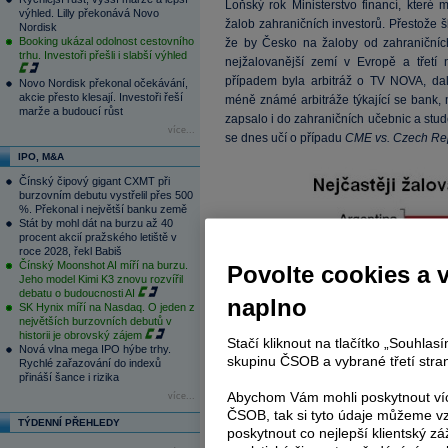
Loňský rok Ministerstvo financí, které 
výhled. Lilly překonává Novo
žalob zahraničních investorů. Přestože š
Nordisk
Booking ukázal odolnost cestovního
že by Česko na žaloby od zahraničních 
trhu. Investoři přešli i slabší výhled
nejžalovanější zemí v Evropě a třetí 
případem byla arbitráž o TV NOVA, d
Novo Nordisk překonal očekávání,
akcie přesto klesají. Investoři řeší
méně známé arbitráže týkající se bank,
marže a budoucí růst
zapsalo i do zahraničních učebnic a stude
více...
se dnes učí o případu
CME vs. Czech Re
IPO, M&A
Čínský čipový gigant CXMT při
burzovním debutu vystřelil přes 500
%. Překonal i největší banku země
Stát by mohl dát na burzu až 40
procent akcií pražského letiště v
roce 2028, řekl Babiš
Čínský Moonshot AI míří na burzu.
Povolte cookies a 
Jeho model Kimi K3 znovu rozvířil
debatu o budoucnosti AI
naplno
SK Hynix míří na Nasdaq. O jeden z
největších burzovních debutů v
historii je obrovský zájem
Stačí kliknout na tlačítko „Souhla
Nová vlna mega IPO hýbe trhy.
skupinu ČSOB a vybrané třetí stran
Rychlé zařazování do indexů
přináší šance i rizika
Abychom Vám mohli poskytnout víc
více...
ČSOB, tak si tyto údaje můžeme vz
TÝDENNÍ PŘEHLEDY
poskytnout co nejlepší klientský zá