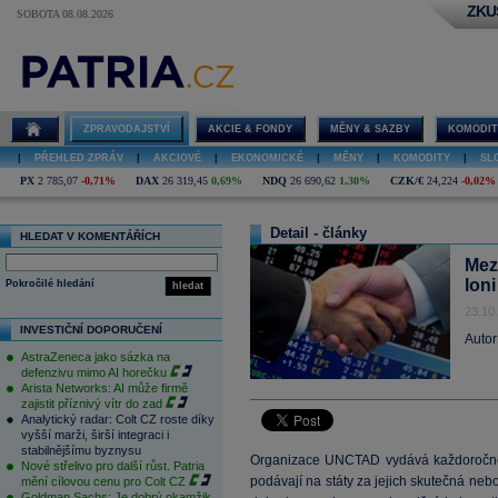
ZKU
SOBOTA 08.08.2026
ZPRAVODAJSTVÍ
AKCIE & FONDY
MĚNY & SAZBY
KOMODIT
|
PŘEHLED ZPRÁV
|
AKCIOVÉ
|
EKONOMICKÉ
|
MĚNY
|
KOMODITY
|
SL
PX
2 785,07
-0,71%
DAX
26 319,45
0,69%
NDQ
26 690,62
1,30%
CZK/€
24,224
-0,02%
Detail - články
HLEDAT V KOMENTÁŘÍCH
Mez
loni
Pokročilé hledání
hledat
23.10
INVESTIČNÍ DOPORUČENÍ
Autor
AstraZeneca jako sázka na
defenzivu mimo AI horečku
Arista Networks: AI může firmě
zajistit příznivý vítr do zad
Analytický radar: Colt CZ roste díky
vyšší marži, širší integraci i
stabilnějšímu byznysu
Organizace UNCTAD vydává každoroč
Nové střelivo pro další růst. Patria
podávají na státy za jejich skutečná ne
mění cílovou cenu pro Colt CZ
Goldman Sachs: Je dobrý okamžik