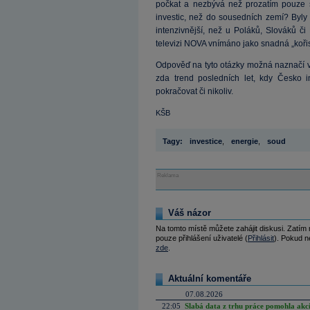
počkat a nezbývá než prozatím pouze s
investic, než do sousedních zemí? Byly
intenzivnější, než u Poláků, Slováků č
televizi NOVA vnímáno jako snadná „koři
Odpověď na tyto otázky možná naznačí vý
zda trend posledních let, kdy Česko in
pokračovat či nikoliv.
KŠB
Tagy:
investice
,
energie
,
soud
Reklama
Váš názor
Na tomto místě můžete zahájit diskusi. Zatím
pouze přihlášení uživatelé (
Přihlásit
). Pokud ne
zde
.
Aktuální komentáře
07.08.2026
22:05
Slabá data z trhu práce pomohla akc