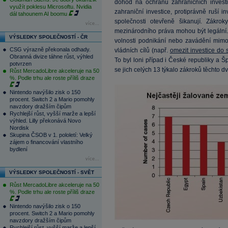
dohod na ochranu zahraničních investi
využít poklesu Microsoftu. Nvidia
zahraniční investice, protiprávně ruší 
dál tahounem AI boomu
společnosti otevřeně šikanují. Zákrok
více...
mezinárodního práva mohou být legální
VÝSLEDKY SPOLEČNOSTÍ - ČR
volnosti podnikání nebo zavádění mimo
CSG výrazně překonala odhady.
vládních cílů (např.
omezit investice do 
Obranná divize táhne růst, výhled
To byl loni případ i České republiky a 
potvrzen
se jich celých 13 týkalo zákroků těchto d
Růst MercadoLibre akceleruje na 50
%. Podle trhu ale roste příliš draze
Nintendo navýšilo zisk o 150
procent. Switch 2 a Mario pomohly
navzdory dražším čipům
Rychlejší růst, vyšší marže a lepší
výhled. Lilly překonává Novo
Nordisk
Skupina ČSOB v 1. pololetí: Velký
zájem o financování vlastního
bydlení
více...
VÝSLEDKY SPOLEČNOSTÍ - SVĚT
Růst MercadoLibre akceleruje na 50
%. Podle trhu ale roste příliš draze
Nintendo navýšilo zisk o 150
procent. Switch 2 a Mario pomohly
navzdory dražším čipům
Rychlejší růst, vyšší marže a lepší