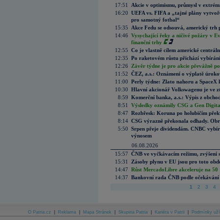
17:51
Akcie v optimismu, průmysl v extrémn
16:20
UEFA vs. FIFA a „tajné plány vytvoř
pro samotný fotbal“
15:35
Akce Fedu se odsouvá, americký trh 
14:46
Vysychající řeky a ničivé požáry v E
finanční trhy
12:55
Co je vlastně cílem americké centrál
12:35
Po raketovém růstu přichází vybírán
12:26
Závěr týdne je pro akcie převážně po
11:52
ČEZ, a.s.: Oznámení o výplatě úrok
11:00
Perly týdne: Zlato nahoru a SpaceX 
10:30
Hlavní akcionář Volkswagenu je ve z
8:59
Komerční banka, a.s.: Výpis z obchod
8:51
Výsledky oznámily CSG a Gen Digital
8:47
Rozbřesk: Koruna po holubičím přek
8:14
CSG výrazně překonala odhady. Obran
5:50
Srpen přeje dividendám. CNBC vybírá
výnosem
06.08.2026
15:57
ČNB ve vyčkávacím režimu, zvýšení s
15:31
Zásoby plynu v EU jsou pro toto obdo
14:47
Růst MercadoLibre akceleruje na 50 %
14:37
Bankovní rada ČNB podle očekávání 
1
2
3
4
O Patria.cz
|
Reklama
|
Mapa Stránek
|
Skupina Patria
|
Kariéra v Patrii
|
Podmínky uží