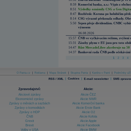
8:59
Komerční banka, a.s.: Výpis z obchod
8:51
Výsledky oznámily CSG a Gen Digital
8:47
Rozbřesk: Koruna po holubičím přek
8:14
CSG výrazně překonala odhady. Obran
5:50
Srpen přeje dividendám. CNBC vybírá
výnosem
06.08.2026
15:57
ČNB ve vyčkávacím režimu, zvýšení s
15:31
Zásoby plynu v EU jsou pro toto obdo
14:47
Růst MercadoLibre akceleruje na 50 %
14:37
Bankovní rada ČNB podle očekávání 
1
2
3
4
O Patria.cz
|
Reklama
|
Mapa Stránek
|
Skupina Patria
|
Kariéra v Patrii
|
Podmínky uží
|
Cookies
|
|
RSS / XML
E-mail newsletter
SMS zpravod
Zpravodajství:
Akcie:
Akciové zprávy
Akcie ČEZ
Ekonomické zprávy
Akcie NWR
Zprávy o měnách a sazbách
Akcie Komerční banka
Zprávy o komoditách
Akcie Erste Bank
Zprávy o HDP
Akcie O2
ČNB
Akcie Kofola
Grexit
Akcie Apple
Brexit
Akcie Facebook
Volby v USA
Akcie BMW