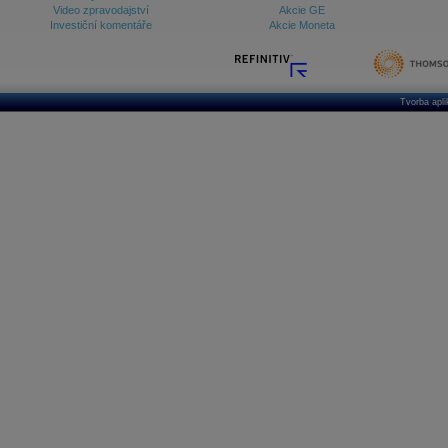
Video zpravodajství
Akcie GE
Investiční komentáře
Akcie Moneta
Tvorba apl