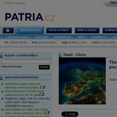
ZKU
PÁTEK 07.08.2026
ZPRAVODAJSTVÍ
AKCIE & FONDY
MĚNY & SAZBY
KOMODIT
|
PŘEHLED ZPRÁV
|
AKCIOVÉ
|
EKONOMICKÉ
|
MĚNY
|
KOMODITY
|
SL
PX
2 785,07
-0,71%
DAX
26 319,45
0,69%
NDQ
26 690,62
1,30%
CZK/€
24,237
0,06%
Detail - články
HLEDAT V KOMENTÁŘÍCH
The
poc
Pokročilé hledání
hledat
31.10
INVESTIČNÍ DOPORUČENÍ
Autor
AstraZeneca jako sázka na
defenzivu mimo AI horečku
Arista Networks: AI může firmě
zajistit příznivý vítr do zad
Analytický radar: Colt CZ roste díky
vyšší marži, širší integraci i
stabilnějšímu byznysu
Nové střelivo pro další růst. Patria
mění cílovou cenu pro Colt CZ
Goldman Sachs: Je dobrý okamžik