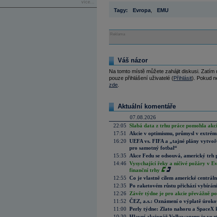
více...
Tagy:
Evropa
,
EMU
Reklama
Váš názor
Na tomto místě můžete zahájit diskusi. Zatím
pouze přihlášení uživatelé (
Přihlásit
). Pokud ne
zde
.
Aktuální komentáře
07.08.2026
22:05
Slabá data z trhu práce pomohla akc
17:51
Akcie v optimismu, průmysl v extrémn
16:20
UEFA vs. FIFA a „tajné plány vytvoř
pro samotný fotbal“
15:35
Akce Fedu se odsouvá, americký trh 
14:46
Vysychající řeky a ničivé požáry v E
finanční trhy
12:55
Co je vlastně cílem americké centrál
12:35
Po raketovém růstu přichází vybírán
12:26
Závěr týdne je pro akcie převážně po
11:52
ČEZ, a.s.: Oznámení o výplatě úrok
11:00
Perly týdne: Zlato nahoru a SpaceX 
10:30
Hlavní akcionář Volkswagenu je ve z