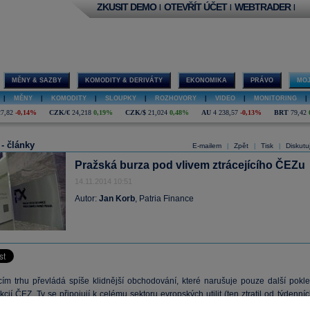
ZKUSIT DEMO
OTEVŘÍT ÚČET
WEBTRADER
|
|
|
MĚNY & SAZBY
KOMODITY & DERIVÁTY
EKONOMIKA
PRÁVO
MOJ
|
MĚNY
|
KOMODITY
|
SLOUPKY
|
ROZHOVORY
|
VIDEO
|
MONITORING
|
27,82
-0,14%
CZK/€
24,218
0,19%
CZK/$
21,024
0,48%
AU
4 238,57
-0,13%
BRT
79,42
 - články
E-mailem
Zpět
Tisk
Diskutu
|
|
|
Pražská burza pod vlivem ztrácejícího ČEZu
14.11.2014 10:51
Autor:
Jan Korb
, Patria Finance
m trhu převládá spíše klidnější obchodování, které narušuje pouze další pokle
kcií
ČEZ
. Ty se připojují k celému sektoru evropských utilit (ten ztratil od týdenní
11 ke dnešku 4%) a ztrácejí okolo 2%, podobně jak dnes například německý
EO