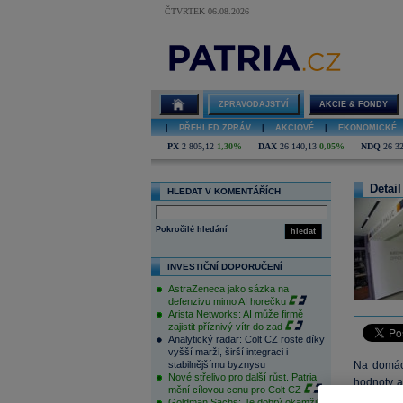
ČTVRTEK 06.08.2026
ZPRAVODAJSTVÍ
AKCIE & FONDY
|
PŘEHLED ZPRÁV
|
AKCIOVÉ
|
EKONOMICKÉ
PX
2 805,12
1,30%
DAX
26 140,13
0,05%
NDQ
26 3
Detail
HLEDAT V KOMENTÁŘÍCH
Pokročilé hledání
hledat
INVESTIČNÍ DOPORUČENÍ
AstraZeneca jako sázka na
defenzivu mimo AI horečku
Arista Networks: AI může firmě
zajistit příznivý vítr do zad
Analytický radar: Colt CZ roste díky
vyšší marži, širší integraci i
stabilnějšímu byznysu
Na domácí
Nové střelivo pro další růst. Patria
hodnoty a
mění cílovou cenu pro Colt CZ
maxim 11/
Goldman Sachs: Je dobrý okamžik