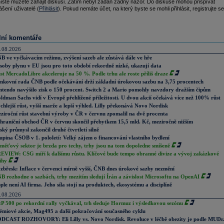
ístě můžete zahájit diskusi. Zatím nebyl zadán žádný názor. Do diskuse mohou přispívat
ášení uživatelé (
Přihlásit
). Pokud nemáte účet, na který byste se mohli přihlásit, registrujte se
lní komentáře
.08.2026
B ve vyčkávacím režimu, zvýšení sazeb ale zůstává dále ve hře
soby plynu v EU jsou pro toto období rekordně nízké, ukazují data
st MercadoLibre akceleruje na 50 %. Podle trhu ale roste příliš draze
nkovní rada ČNB podle očekávání drží základní úrokovou sazbu na 3,75 procentech
ntendo navýšilo zisk o 150 procent. Switch 2 a Mario pomohly navzdory dražším čipům
ldman Sachs vidí v Evropě přehlížené příležitosti. U dvou akcií očekává více než 100% růst
chlejší růst, vyšší marže a lepší výhled. Lilly překonává Novo Nordisk
ziroční růst stavební výroby v ČR v červnu zpomalil na dvě procenta
hraniční obchod ČR v červnu skončil přebytkem 15,5 mld. Kč, meziročně nižším
ský průmysl zakončil druhé čtvrtletí silně
upina ČSOB v 1. pololetí: Velký zájem o financování vlastního bydlení
měťový sektor je brzda pro techy, trhy jsou na tom dopoledne smíšeně
EVIEW: CSG míří k dalšímu růstu. Klíčové bude tempo obranné divize a vývoj zakázkové
ihy
zbřesk: Inflace v červenci mírně vyšší, ČNB dnes úrokové sazby nezmění
B rozhodne o sazbách, trhy mezitím sledují Írán a závislost Microsoftu na OpenAI
ple není AI firma. Jeho síla stojí na produktech, ekosystému a disciplíně
.08.2026
P 500 po rekordní rally vyčkával, trh sleduje Hormuz i výsledkovou sezónu
émiové akcie, Mag495 a další pokračování současného cyklu
DCAST ROZHOVORY: Eli Lilly vs. Novo Nordisk. Revoluce v léčbě obezity je podle MUDr