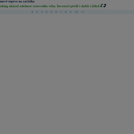
nové teprve na začátku
oking ukázal odolnost cestovního trhu. Investoři přešli i slabší výhled
1
2
3
4
5
6
7
8
9
10
>>