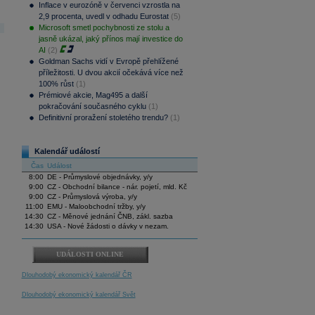
Inflace v eurozóně v červenci vzrostla na
2,9 procenta, uvedl v odhadu Eurostat
(5)
Microsoft smetl pochybnosti ze stolu a
jasně ukázal, jaký přínos mají investice do
AI
(2)
Goldman Sachs vidí v Evropě přehlížené
příležitosti. U dvou akcií očekává více než
100% růst
(1)
Prémiové akcie, Mag495 a další
pokračování současného cyklu
(1)
Definitivní proražení stoletého trendu?
(1)
Kalendář událostí
Čas
Událost
8:00
DE - Průmyslové objednávky, y/y
9:00
CZ - Obchodní bilance - nár. pojetí, mld. Kč
9:00
CZ - Průmyslová výroba, y/y
11:00
EMU - Maloobchodní tržby, y/y
14:30
CZ - Měnové jednání ČNB, zákl. sazba
14:30
USA - Nové žádosti o dávky v nezam.
UDÁLOSTI ONLINE
Dlouhodobý ekonomický kalendář ČR
Dlouhodobý ekonomický kalendář Svět