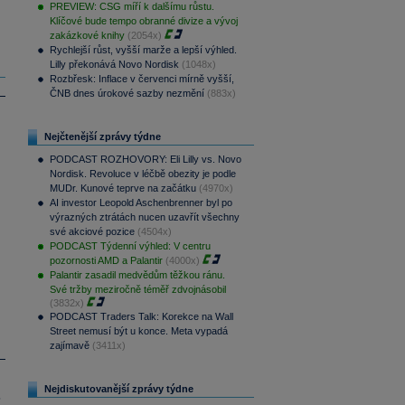
PREVIEW: CSG míří k dalšímu růstu.
Klíčové bude tempo obranné divize a vývoj
zakázkové knihy
(2054x)
Rychlejší růst, vyšší marže a lepší výhled.
Lilly překonává Novo Nordisk
(1048x)
Rozbřesk: Inflace v červenci mírně vyšší,
ČNB dnes úrokové sazby nezmění
(883x)
Nejčtenější zprávy týdne
PODCAST ROZHOVORY: Eli Lilly vs. Novo
Nordisk. Revoluce v léčbě obezity je podle
MUDr. Kunové teprve na začátku
(4970x)
AI investor Leopold Aschenbrenner byl po
výrazných ztrátách nucen uzavřít všechny
své akciové pozice
(4504x)
PODCAST Týdenní výhled: V centru
pozornosti AMD a Palantir
(4000x)
Palantir zasadil medvědům těžkou ránu.
Své tržby meziročně téměř zdvojnásobil
(3832x)
PODCAST Traders Talk: Korekce na Wall
Street nemusí být u konce. Meta vypadá
zajímavě
(3411x)
Nejdiskutovanější zprávy týdne
.