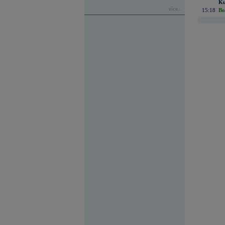
Ku
více...
15:18
Bo