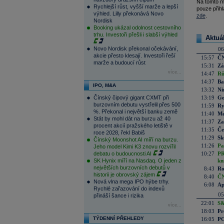
Na tomto m
Rychlejší růst, vyšší marže a lepší
pouze přihl
výhled. Lilly překonává Novo
zde
.
Nordisk
Booking ukázal odolnost cestovního
trhu. Investoři přešli i slabší výhled
Aktuá
Novo Nordisk překonal očekávání,
06
akcie přesto klesají. Investoři řeší
15:57
ČN
marže a budoucí růst
15:31
Zá
více...
14:47
Rů
14:37
Ba
IPO, M&A
13:32
Ni
Čínský čipový gigant CXMT při
13:19
Go
burzovním debutu vystřelil přes 500
11:59
Ry
%. Překonal i největší banku země
11:40
Me
Stát by mohl dát na burzu až 40
11:37
Za
procent akcií pražského letiště v
11:35
Če
roce 2028, řekl Babiš
11:29
Sk
Čínský Moonshot AI míří na burzu.
11:26
Pa
Jeho model Kimi K3 znovu rozvířil
debatu o budoucnosti AI
10:27
PR
SK Hynix míří na Nasdaq. O jeden z
kn
největších burzovních debutů v
8:43
Ro
historii je obrovský zájem
8:40
ČN
Nová vlna mega IPO hýbe trhy.
6:08
Ap
Rychlé zařazování do indexů
05
přináší šance i rizika
22:01
S&
více...
18:03
Pr
TÝDENNÍ PŘEHLEDY
16:05
PO