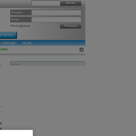
Hledej
Uživatel:
Heslo:
Nová registrace
Přihlásit
E PATRIA
DISKUSE
|
BLOG
0,94%
j
Reklama
s
ch
N
.