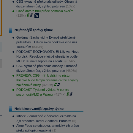
CSG výrazně překonala odhady. Obranná
divize táhne růst, výhled potvrzen
(132x)
Slabá data z trhu práce pomohla akciím
(120x)
Nejčtenější zprávy týdne
Goldman Sachs vidí v Evropě přehlížené
příležitosti. U dvou akcií očekává více než
100% růst
(8364x)
PODCAST ROZHOVORY: Eli Lilly vs. Novo
Nordisk. Revoluce v léčbě obezity je podle
MUDr. Kunové teprve na začátku
(6742x)
CSG výrazně překonala odhady. Obranná
divize táhne růst, výhled potvrzen
(4806x)
PREVIEW: CSG míří k dalšímu růstu.
Klíčové bude tempo obranné divize a vývoj
zakázkové knihy
(4262x)
PODCAST Týdenní výhled: V centru
pozornosti AMD a Palantir
(4174x)
Nejdiskutovanější zprávy týdne
Inflace v eurozóně v červenci vzrostla na
2,9 procenta, uvedl v odhadu Eurostat
(5)
Akce Fedu se odsouvá, americký trh práce
překvapil opět negativně
(1)