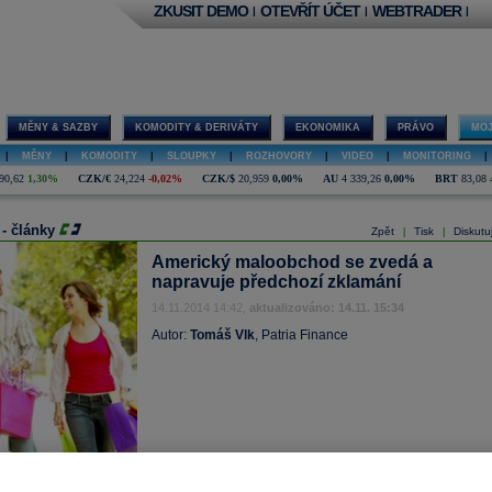
ZKUSIT DEMO
OTEVŘÍT ÚČET
WEBTRADER
|
|
|
MĚNY & SAZBY
KOMODITY & DERIVÁTY
EKONOMIKA
PRÁVO
MOJ
|
MĚNY
|
KOMODITY
|
SLOUPKY
|
ROZHOVORY
|
VIDEO
|
MONITORING
|
90,62
1,30%
CZK/€
24,224
-0,02%
CZK/$
20,959
0,00%
AU
4 339,26
0,00%
BRT
83,08
 - články
Zpět
Tisk
Diskutu
|
|
Americký maloobchod se zvedá a
napravuje předchozí zklamání
14.11.2014 14:42,
aktualizováno: 14.11. 15:34
Autor:
Tomáš Vlk
, Patria Finance