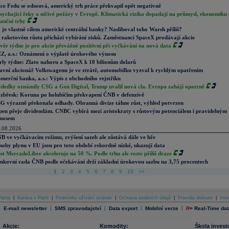
ce Fedu se odsouvá, americký trh práce překvapil opět negativně
sychající řeky a ničivé požáry v Evropě. Klimatická rizika dopadají na průmysl, ekonomiku 
nanční trhy
 je vlastně cílem americké centrální banky? Nasliboval toho Warsh příliš?
 raketovém růstu přichází vybírání zisků. Zaměstnanci SpaceX prodávají akcie
věr týdne je pro akcie převážně pozitivní při vyčkávání na nová data
Z, a.s.: Oznámení o výplatě úrokového výnosu
rly týdne: Zlato nahoru a SpaceX k 10 bilionům dolarů
avní akcionář Volkswagenu je ve ztrátě, automobilku vyzval k rychlým opatřením
merční banka, a.s.: Výpis z obchodního rejstříku
sledky oznámily CSG a Gen Digital, Trump uvalil nová cla. Evropa zahájí opatrně
zbřesk: Koruna po holubičím překvapení ČNB v defenzivě
G výrazně překonala odhady. Obranná divize táhne růst, výhled potvrzen
pen přeje dividendám. CNBC vybírá mezi aristokraty s růstovým potenciálem i pravidelným
nosem
.08.2026
B ve vyčkávacím režimu, zvýšení sazeb ale zůstává dále ve hře
soby plynu v EU jsou pro toto období rekordně nízké, ukazují data
st MercadoLibre akceleruje na 50 %. Podle trhu ale roste příliš draze
nkovní rada ČNB podle očekávání drží základní úrokovou sazbu na 3,75 procentech
1
2
3
4
5
6
7
8
9
10
>>
atria
|
Kariéra v Patrii
|
Podmínky užívání stránek
|
Ochrana osobních údajů
|
Pravidla diskuse
|
Inve
|
|
|
|
|
E-mail newsletter
SMS zpravodajství
Data export
Mobilní verze
R
=
Real-Time dat
Akcie:
Komodity:
Škola invest