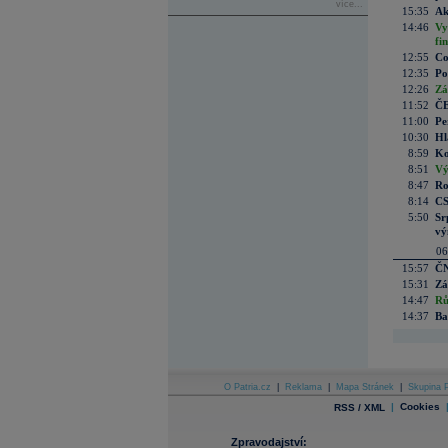
více...
15:35
Ak
14:46
Vy
fi
12:55
Co
12:35
Po
12:26
Zá
11:52
ČE
11:00
Pe
10:30
Hl
8:59
Ko
8:51
Vý
8:47
Ro
8:14
CS
5:50
Sr
vý
06
15:57
ČN
15:31
Zá
14:47
Rů
14:37
Ba
O Patria.cz
|
Reklama
|
Mapa Stránek
|
Skupina P
|
Cookies
RSS / XML
Zpravodajství: