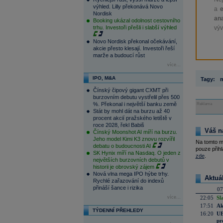
výhled. Lilly překonává Novo
a
Nordisk
ana
Booking ukázal odolnost cestovního
trhu. Investoři přešli i slabší výhled
výv
Novo Nordisk překonal očekávání,
akcie přesto klesají. Investoři řeší
marže a budoucí růst
více...
IPO, M&A
Tagy:
m
Čínský čipový gigant CXMT při
burzovním debutu vystřelil přes 500
%. Překonal i největší banku země
Reklama
Stát by mohl dát na burzu až 40
procent akcií pražského letiště v
roce 2028, řekl Babiš
Váš n
Čínský Moonshot AI míří na burzu.
Jeho model Kimi K3 znovu rozvířil
Na tomto m
debatu o budoucnosti AI
pouze přihl
SK Hynix míří na Nasdaq. O jeden z
zde
.
největších burzovních debutů v
historii je obrovský zájem
Nová vlna mega IPO hýbe trhy.
Aktuá
Rychlé zařazování do indexů
přináší šance i rizika
07
více...
22:05
Sl
17:51
Ak
TÝDENNÍ PŘEHLEDY
16:20
UE
pr