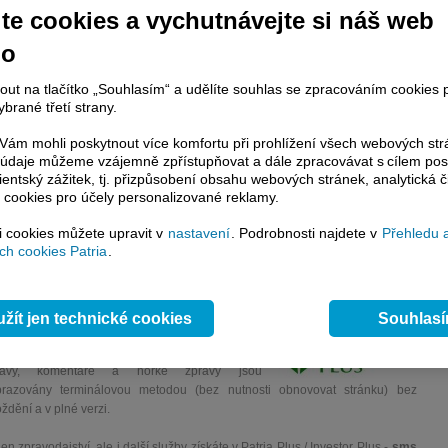
te cookies a vychutnávejte si náš web
no
nout na tlačítko „Souhlasím“ a udělíte souhlas se zpracováním cookies 
ováno
brané třetí strany.
bchodních tržeb v USA pozitivně překvapil. Říjen přinesl růst o 0,3 procenta oproti
a úrovni 0,2 procenta. Důležitá položka prodejů aut tentokrát celkové číslo o
ám mohli poskytnout více komfortu při prohlížení všech webových st
to údaje můžeme vzájemně zpřístupňovat a dále zpracovávat s cílem pos
změnila.
lientský zážitek, tj. přizpůsobení obsahu webových stránek, analytická č
 cookies pro účely personalizované reklamy.
si cookies můžete upravit v
nastavení
. Podrobnosti najdete v
Přehledu 
račování článku je dostupné jen klientům placených služeb
Patria Plus
/
h cookies Patria
.
estor Plus
případně uživatelům platformy
Patria Direct
. Pokud jste klientem
hto služeb, potom je nutné se
Přihlásit
.
ámci placeného informačního servisu získáte
žít jen technické cookies
Souhlas
řístup ke
kompletnímu zpravodajství
.patria.cz bez jakýchkoliv omezení. Veškeré
rávy, komentáře a horké zprávy jsou
brazovány terminálovou metodou (bez nutnosti obnovovat stránku) bez
ždění a v plné verzi.
en zpravodajství, ale i další služby získáte v Patria Plus / Investor Plus -
sms