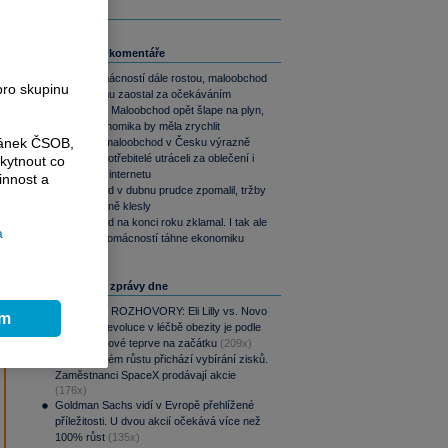
Související komentáře
Útraty domácností dále rostou, maloobchod
pro skupinu
ale v červnu zaostal za očekáváním
Jan Bureš: Maloobchod opět šlape na plyn,
česká ekonomika by měla zrychlit
ránek ČSOB,
Květnový maloobchod v Česku výrazně
zrychlil. Spotřebitelé utráceli za oblečení i
kytnout co
nákupy na internetu
innost a
Maloobchod v dubnu prudce zpomalil, tržby
meziměsíčně klesly
Maloobchod na konci roku zklamal. I tak ale
a
spotřeba domácností táhne ekonomiku
Nejčtenější zprávy dne
PODCAST ROZHOVORY: Eli Lilly vs. Novo
ím
Nordisk. Revoluce v léčbě obezity je podle
MUDr. Kunové teprve na začátku
(209x)
Po raketovém růstu přichází vybírání zisků.
Zaměstnanci SpaceX prodávají akcie
(176x)
Goldman Sachs vidí v Evropě přehlížené
příležitosti. U dvou akcií očekává více než
100% růst
(135x)