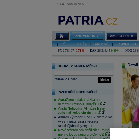
SOBOTA 08.08.2026
ZPRAVODAJSTVÍ
AKCIE & FONDY
|
PŘEHLED ZPRÁV
|
AKCIOVÉ
|
EKONOMICKÉ
PX
2 785,07
-0,71%
DAX
26 319,45
0,69%
NDQ
26 6
Detail
HLEDAT V KOMENTÁŘÍCH
Pokročilé hledání
hledat
INVESTIČNÍ DOPORUČENÍ
AstraZeneca jako sázka na
defenzivu mimo AI horečku
Arista Networks: AI může firmě
zajistit příznivý vítr do zad
Analytický radar: Colt CZ roste díky
vyšší marži, širší integraci i
stabilnějšímu byznysu
Nové střelivo pro další růst. Patria
mění cílovou cenu pro Colt CZ
Goldman Sachs: Je dobrý okamžik