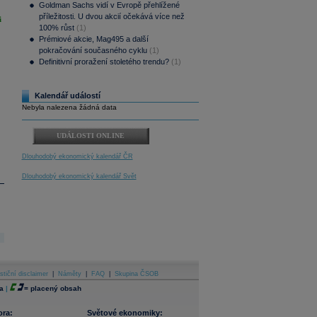
Goldman Sachs vidí v Evropě přehlížené
příležitosti. U dvou akcií očekává více než
i
100% růst
(1)
Prémiové akcie, Mag495 a další
pokračování současného cyklu
(1)
Definitivní proražení stoletého trendu?
(1)
Kalendář událostí
Nebyla nalezena žádná data
UDÁLOSTI ONLINE
Dlouhodobý ekonomický kalendář ČR
Dlouhodobý ekonomický kalendář Svět
stiční disclaimer
|
Náměty
|
FAQ
|
Skupina ČSOB
a
|
=
placený obsah
ora:
Světové ekonomiky: