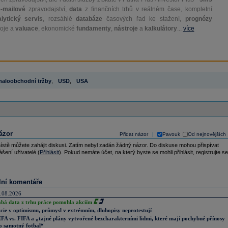
e-mailové
zpravodajství,
data
z finančních trhů v reálném čase, kompletní
lytický servis
, rozsáhlé
databáze
časových řad ke stažení,
prognózy
oje a
valuace
, ekonomické
fundamenty
,
nástroje
a
kalkulátory
...
více
aloobchodní tržby
,
USD
,
USA
ázor
Přidat názor
Pavouk
Od nejnovějších
|
ístě můžete zahájit diskusi. Zatím nebyl zadán žádný názor. Do diskuse mohou přispívat
ášení uživatelé (
Přihlásit
). Pokud nemáte účet, na který byste se mohli přihlásit, registrujte se
lní komentáře
.08.2026
abá data z trhu práce pomohla akciím
cie v optimismu, průmysl v extrémním, dluhopisy neprotestují
FA vs. FIFA a „tajné plány vytvořené bezcharakterními lidmi, které mají pochybné přínosy
o samotný fotbal“