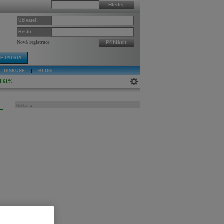
Hledej
Uživatel:
Heslo:
Nová registrace
Přihlásit
E PATRIA
DISKUSE
|
BLOG
4,61%
j
Reklama