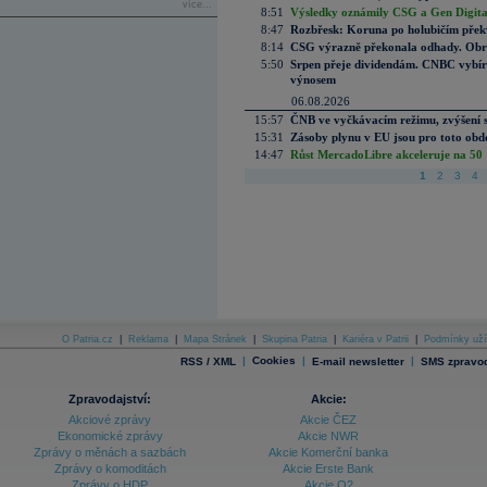
více...
8:51
Výsledky oznámily CSG a Gen Digital
8:47
Rozbřesk: Koruna po holubičím přek
8:14
CSG výrazně překonala odhady. Obran
5:50
Srpen přeje dividendám. CNBC vybírá
výnosem
06.08.2026
15:57
ČNB ve vyčkávacím režimu, zvýšení s
15:31
Zásoby plynu v EU jsou pro toto obdo
14:47
Růst MercadoLibre akceleruje na 50 %
1
2
3
4
O Patria.cz
|
Reklama
|
Mapa Stránek
|
Skupina Patria
|
Kariéra v Patrii
|
Podmínky uží
|
Cookies
|
|
RSS / XML
E-mail newsletter
SMS zpravod
Zpravodajství:
Akcie:
Akciové zprávy
Akcie ČEZ
Ekonomické zprávy
Akcie NWR
Zprávy o měnách a sazbách
Akcie Komerční banka
Zprávy o komoditách
Akcie Erste Bank
Zprávy o HDP
Akcie O2