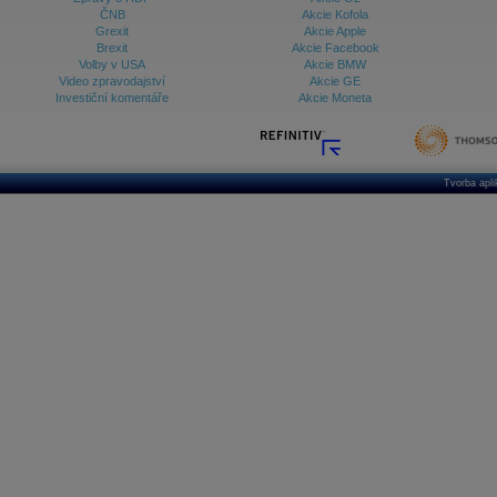
ČNB
Akcie Kofola
Grexit
Akcie Apple
Brexit
Akcie Facebook
Volby v USA
Akcie BMW
Video zpravodajství
Akcie GE
Investiční komentáře
Akcie Moneta
Tvorba apl