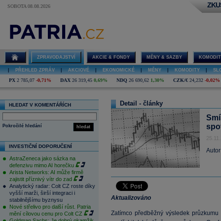
ZKU
SOBOTA 08.08.2026
ZPRAVODAJSTVÍ
AKCIE & FONDY
MĚNY & SAZBY
KOMODIT
|
PŘEHLED ZPRÁV
|
AKCIOVÉ
|
EKONOMICKÉ
|
MĚNY
|
KOMODITY
|
SL
PX
2 785,07
-0,71%
DAX
26 319,45
0,69%
NDQ
26 690,62
1,30%
CZK/€
24,232
-0,02%
Detail - články
HLEDAT V KOMENTÁŘÍCH
Smí
spot
Pokročilé hledání
hledat
25.11
INVESTIČNÍ DOPORUČENÍ
Autor
AstraZeneca jako sázka na
defenzivu mimo AI horečku
Arista Networks: AI může firmě
zajistit příznivý vítr do zad
Analytický radar: Colt CZ roste díky
vyšší marži, širší integraci i
Aktualizováno
stabilnějšímu byznysu
Nové střelivo pro další růst. Patria
Zatímco předběžný výsledek průzkumu M
mění cílovou cenu pro Colt CZ
Goldman Sachs: Je dobrý okamžik