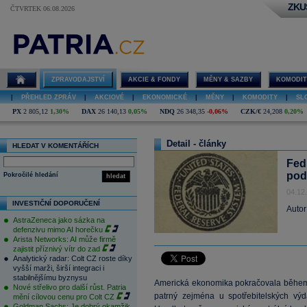
ZKU
ČTVRTEK 06.08.2026
ZPRAVODAJSTVÍ
AKCIE & FONDY
MĚNY & SAZBY
KOMODIT
|
PŘEHLED ZPRÁV
|
AKCIOVÉ
|
EKONOMICKÉ
|
MĚNY
|
KOMODITY
|
SL
PX
2 805,12
1,30%
DAX
26 140,13
0,05%
NDQ
26 348,35
-0,06%
CZK/€
24,208
0,20%
Detail - články
HLEDAT V KOMENTÁŘÍCH
Fed
pod
Pokročilé hledání
hledat
04.12
INVESTIČNÍ DOPORUČENÍ
Autor
AstraZeneca jako sázka na
defenzivu mimo AI horečku
Arista Networks: AI může firmě
zajistit příznivý vítr do zad
Analytický radar: Colt CZ roste díky
vyšší marži, širší integraci i
stabilnějšímu byznysu
Americká ekonomika pokračovala během p
Nové střelivo pro další růst. Patria
patrný zejména u spotřebitelských výd
mění cílovou cenu pro Colt CZ
Goldman Sachs: Je dobrý okamžik