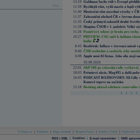
13:19
Goldman Sachs vidí v Evropě přehlíže
více...
11:59
Rychlejší růst, vyšší marže a lepší v
11:40
Meziroční růst stavební výroby v ČR
11:37
Zahraniční obchod ČR v červnu skonč
11:35
Český průmysl zakončil druhé čtvrtlet
11:29
Skupina ČSOB v 1. pololetí: Velký zá
11:26
Paměťový sektor je brzda pro techy,
10:27
PREVIEW: CSG míří k dalšímu růstu.
knihy
8:43
Rozbřesk: Inflace v červenci mírně v
8:40
ČNB rozhodne o sazbách, trhy mezitím
6:08
Apple není AI firma. Jeho síla stojí n
05.08.2026
22:01
S&P 500 po rekordní rally vyčkával,
18:03
Prémiové akcie, Mag495 a další pokr
16:05
PODCAST ROZHOVORY: Eli Lilly vs. 
Kunové teprve na začátku
15:18
Booking ukázal odolnost cestovního trh
1
2
3
4
O Patria.cz
|
Reklama
|
Mapa Stránek
|
Skupina Patria
|
Kariéra v Patrii
|
Podmínky uží
|
Cookies
|
|
RSS / XML
E-mail newsletter
SMS zpravod