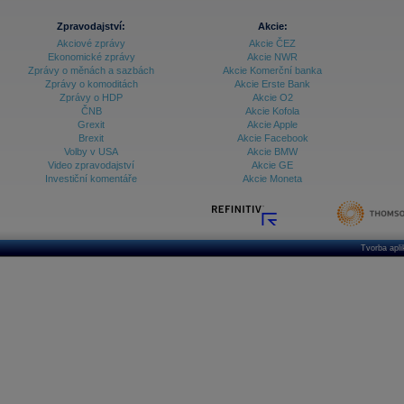
Zpravodajství:
Akcie:
Akciové zprávy
Akcie ČEZ
Ekonomické zprávy
Akcie NWR
Zprávy o měnách a sazbách
Akcie Komerční banka
Zprávy o komoditách
Akcie Erste Bank
Zprávy o HDP
Akcie O2
ČNB
Akcie Kofola
Grexit
Akcie Apple
Brexit
Akcie Facebook
Volby v USA
Akcie BMW
Video zpravodajství
Akcie GE
Investiční komentáře
Akcie Moneta
Tvorba apl