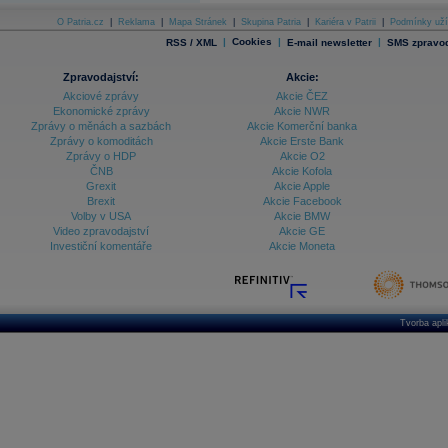
O Patria.cz
|
Reklama
|
Mapa Stránek
|
Skupina Patria
|
Kariéra v Patrii
|
Podmínky uží
|
Cookies
|
|
RSS / XML
E-mail newsletter
SMS zpravod
Zpravodajství:
Akcie:
Akciové zprávy
Akcie ČEZ
Ekonomické zprávy
Akcie NWR
Zprávy o měnách a sazbách
Akcie Komerční banka
Zprávy o komoditách
Akcie Erste Bank
Zprávy o HDP
Akcie O2
ČNB
Akcie Kofola
Grexit
Akcie Apple
Brexit
Akcie Facebook
Volby v USA
Akcie BMW
Video zpravodajství
Akcie GE
Investiční komentáře
Akcie Moneta
Tvorba apl