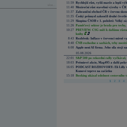
11:59
Rychlejší růst, vyšší marže a lepší v
více...
11:40
Meziroční růst stavební výroby v ČR
11:37
Zahraniční obchod ČR v červnu skonč
11:35
Český průmysl zakončil druhé čtvrtlet
11:29
Skupina ČSOB v 1. pololetí: Velký zá
11:26
Paměťový sektor je brzda pro techy,
10:27
PREVIEW: CSG míří k dalšímu růstu.
knihy
8:43
Rozbřesk: Inflace v červenci mírně v
8:40
ČNB rozhodne o sazbách, trhy mezitím
6:08
Apple není AI firma. Jeho síla stojí n
05.08.2026
22:01
S&P 500 po rekordní rally vyčkával,
18:03
Prémiové akcie, Mag495 a další pokr
16:05
PODCAST ROZHOVORY: Eli Lilly vs. 
Kunové teprve na začátku
15:18
Booking ukázal odolnost cestovního trh
1
2
3
4