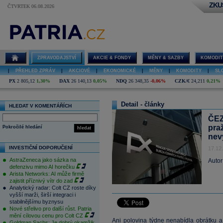
ZKU
ČTVRTEK 06.08.2026
ZPRAVODAJSTVÍ
AKCIE & FONDY
MĚNY & SAZBY
KOMODIT
|
PŘEHLED ZPRÁV
|
AKCIOVÉ
|
EKONOMICKÉ
|
MĚNY
|
KOMODITY
|
SL
PX
2 805,12
1,30%
DAX
26 140,13
0,05%
NDQ
26 348,35
-0,06%
CZK/€
24,211
0,21%
Detail - články
HLEDAT V KOMENTÁŘÍCH
ČEZ
pra
Pokročilé hledání
hledat
nev
INVESTIČNÍ DOPORUČENÍ
17.12
AstraZeneca jako sázka na
Autor
defenzivu mimo AI horečku
Arista Networks: AI může firmě
zajistit příznivý vítr do zad
Analytický radar: Colt CZ roste díky
vyšší marži, širší integraci i
stabilnějšímu byznysu
Nové střelivo pro další růst. Patria
mění cílovou cenu pro Colt CZ
Ani polovina týdne nenabídla obrátku 
Goldman Sachs: Je dobrý okamžik