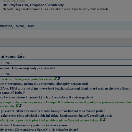
10.02.2015 8:20
UBS zvýšila zisk, ztrojnásobí dividendy
Největší švýcarská banka UBS v loňském roce zvýšila čistý zisk o zhrub...
nvestice
,
akcie
,
Asie
lní komentáře
.08.2026
kendář: Trhy nemají rády prázdné řeči
.08.2026
abá data z trhu práce pomohla akciím
cie v optimismu, průmysl v extrémním, dluhopisy neprotestují
FA vs. FIFA a „tajné plány vytvořené bezcharakterními lidmi, které mají pochybné přínosy
o samotný fotbal“
ce Fedu se odsouvá, americký trh práce překvapil opět negativně
sychající řeky a ničivé požáry v Evropě. Klimatická rizika dopadají na průmysl, ekonomiku 
nanční trhy
 je vlastně cílem americké centrální banky? Nasliboval toho Warsh příliš?
 raketovém růstu přichází vybírání zisků. Zaměstnanci SpaceX prodávají akcie
věr týdne je pro akcie převážně pozitivní při vyčkávání na nová data
Z, a.s.: Oznámení o výplatě úrokového výnosu
rly týdne: Zlato nahoru a SpaceX k 10 bilionům dolarů