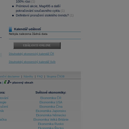
100% růst
(1)
Prémiové akcie, Mag495 a další
pokračování současného cyklu
(1)
Definitivní proražení stoletého trendu?
(1)
Kalendář událostí
Nebyla nalezena žádná data
UDÁLOSTI ONLINE
Dlouhodobý ekonomický kalendář ČR
Dlouhodobý ekonomický kalendář Svět
stiční disclaimer
|
Náměty
|
FAQ
|
Skupina ČSOB
a
|
=
placený obsah
ora:
Světové ekonomiky:
tování
Ekonomika ČR
tegie
Ekonomika USA
ručení
Ekonomika Čína
ník
Ekonomika Japonsko
Ekonomika Německo
lačka
Ekonomika Velká Británie
Ekonomika Rusko
Ekonomika Řecko