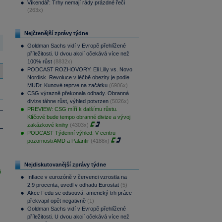
Víkendář: Trhy nemají rády prázdné řeči
(263x)
Nejčtenější zprávy týdne
Goldman Sachs vidí v Evropě přehlížené
příležitosti. U dvou akcií očekává více než
100% růst
(8832x)
PODCAST ROZHOVORY: Eli Lilly vs. Novo
Nordisk. Revoluce v léčbě obezity je podle
MUDr. Kunové teprve na začátku
(6906x)
CSG výrazně překonala odhady. Obranná
divize táhne růst, výhled potvrzen
(5026x)
PREVIEW: CSG míří k dalšímu růstu.
Klíčové bude tempo obranné divize a vývoj
zakázkové knihy
(4303x)
PODCAST Týdenní výhled: V centru
pozornosti AMD a Palantir
(4188x)
Nejdiskutovanější zprávy týdne
i
Inflace v eurozóně v červenci vzrostla na
2,9 procenta, uvedl v odhadu Eurostat
(5)
Akce Fedu se odsouvá, americký trh práce
překvapil opět negativně
(1)
Goldman Sachs vidí v Evropě přehlížené
příležitosti. U dvou akcií očekává více než