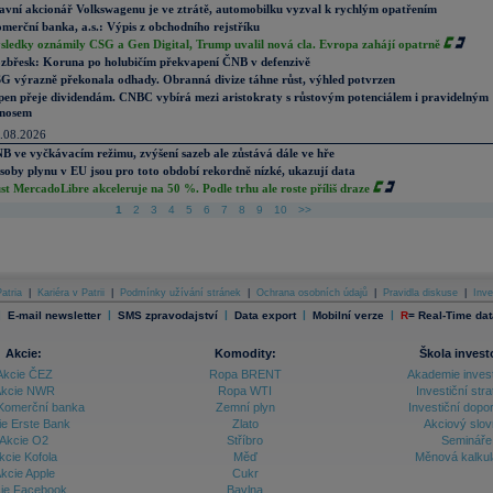
avní akcionář Volkswagenu je ve ztrátě, automobilku vyzval k rychlým opatřením
merční banka, a.s.: Výpis z obchodního rejstříku
sledky oznámily CSG a Gen Digital, Trump uvalil nová cla. Evropa zahájí opatrně
zbřesk: Koruna po holubičím překvapení ČNB v defenzivě
G výrazně překonala odhady. Obranná divize táhne růst, výhled potvrzen
pen přeje dividendám. CNBC vybírá mezi aristokraty s růstovým potenciálem i pravidelným
nosem
.08.2026
B ve vyčkávacím režimu, zvýšení sazeb ale zůstává dále ve hře
soby plynu v EU jsou pro toto období rekordně nízké, ukazují data
st MercadoLibre akceleruje na 50 %. Podle trhu ale roste příliš draze
1
2
3
4
5
6
7
8
9
10
>>
atria
|
Kariéra v Patrii
|
Podmínky užívání stránek
|
Ochrana osobních údajů
|
Pravidla diskuse
|
Inve
|
|
|
|
|
E-mail newsletter
SMS zpravodajství
Data export
Mobilní verze
R
=
Real-Time dat
Akcie:
Komodity:
Škola invest
Akcie ČEZ
Ropa BRENT
Akademie inves
kcie NWR
Ropa WTI
Investiční stra
Komerční banka
Zemní plyn
Investiční dopo
ie Erste Bank
Zlato
Akciový slov
Akcie O2
Stříbro
Semináře
kcie Kofola
Měď
Měnová kalku
kcie Apple
Cukr
ie Facebook
Bavlna