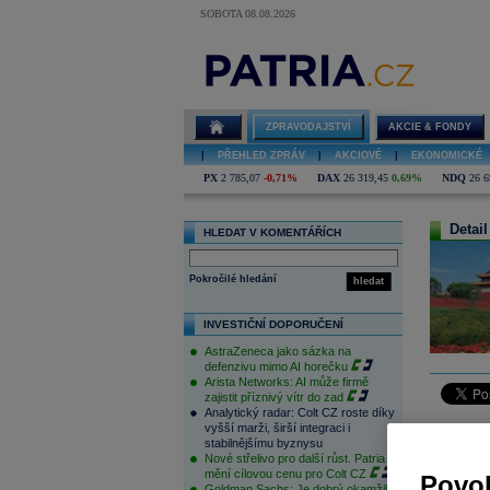
SOBOTA 08.08.2026
ZPRAVODAJSTVÍ
AKCIE & FONDY
|
PŘEHLED ZPRÁV
|
AKCIOVÉ
|
EKONOMICKÉ
PX
2 785,07
-0,71%
DAX
26 319,45
0,69%
NDQ
26 6
Detail
HLEDAT V KOMENTÁŘÍCH
Pokročilé hledání
hledat
INVESTIČNÍ DOPORUČENÍ
AstraZeneca jako sázka na
defenzivu mimo AI horečku
Arista Networks: AI může firmě
zajistit příznivý vítr do zad
Analytický radar: Colt CZ roste díky
vyšší marži, širší integraci i
Už čtvrtý 
stabilnějšímu byznysu
většiny z
Nové střelivo pro další růst. Patria
mění cílovou cenu pro Colt CZ
způsobil
Povol
Goldman Sachs: Je dobrý okamžik