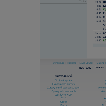
více...
10:30
Hl
8:59
Ko
8:51
Vý
8:47
Ro
8:14
CS
5:50
Sr
vý
06
15:57
ČN
15:31
Zá
14:47
Rů
O Patria.cz
|
Reklama
|
Mapa Stránek
|
Skupina P
|
Cookies
RSS / XML
Zpravodajství:
Akciové zprávy
Ekonomické zprávy
A
Zprávy o měnách a sazbách
Akcie 
Zprávy o komoditách
Akc
Zprávy o HDP
ČNB
A
Grexit
A
Brexit
Akc