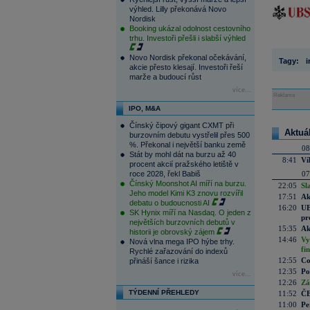
výhled. Lilly překonává Novo
Nordisk
Booking ukázal odolnost cestovního
trhu. Investoři přešli i slabší výhled
Novo Nordisk překonal očekávání,
Tagy:
i
akcie přesto klesají. Investoři řeší
marže a budoucí růst
více...
Reklama
IPO, M&A
Čínský čipový gigant CXMT při
Aktuá
burzovním debutu vystřelil přes 500
%. Překonal i největší banku země
08
Stát by mohl dát na burzu až 40
8:41
Ví
procent akcií pražského letiště v
roce 2028, řekl Babiš
07
Čínský Moonshot AI míří na burzu.
22:05
Sl
Jeho model Kimi K3 znovu rozvířil
17:51
Ak
debatu o budoucnosti AI
16:20
UE
SK Hynix míří na Nasdaq. O jeden z
pr
největších burzovních debutů v
15:35
Ak
historii je obrovský zájem
14:46
Vy
Nová vlna mega IPO hýbe trhy.
fi
Rychlé zařazování do indexů
12:55
Co
přináší šance i rizika
12:35
Po
více...
12:26
Zá
TÝDENNÍ PŘEHLEDY
11:52
ČE
11:00
Pe