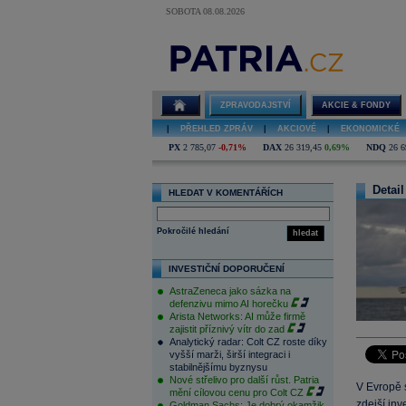
SOBOTA 08.08.2026
ZPRAVODAJSTVÍ
AKCIE & FONDY
|
PŘEHLED ZPRÁV
|
AKCIOVÉ
|
EKONOMICKÉ
PX
2 785,07
-0,71%
DAX
26 319,45
0,69%
NDQ
26 6
Detail
HLEDAT V KOMENTÁŘÍCH
Pokročilé hledání
hledat
INVESTIČNÍ DOPORUČENÍ
AstraZeneca jako sázka na
defenzivu mimo AI horečku
Arista Networks: AI může firmě
zajistit příznivý vítr do zad
Analytický radar: Colt CZ roste díky
vyšší marži, širší integraci i
stabilnějšímu byznysu
Nové střelivo pro další růst. Patria
V Evropě s
mění cílovou cenu pro Colt CZ
zdejší in
Goldman Sachs: Je dobrý okamžik