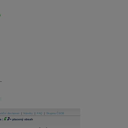
i
stiční disclaimer
|
Náměty
|
FAQ
|
Skupina ČSOB
a
|
=
placený obsah