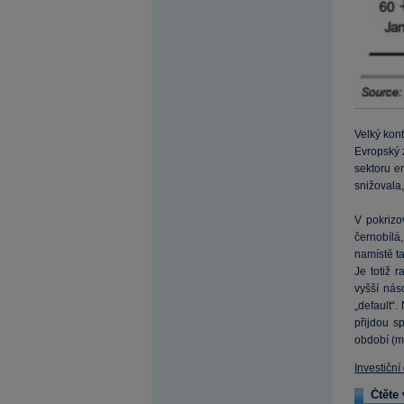
Velký kon
Evropský z
sektoru e
snižovala,
V pokrizo
černobílá,
namístě ta
Je totiž 
vyšší nás
„default“
přijdou s
období (
Investiční
Čtěte 