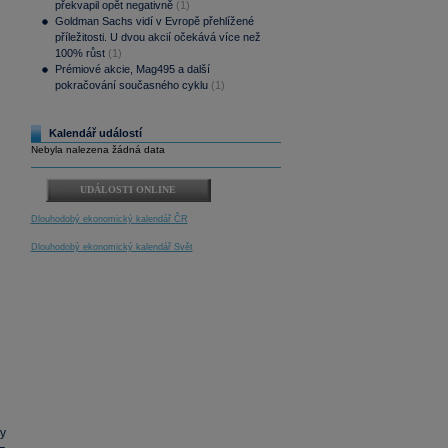
překvapil opět negativně
(1)
Goldman Sachs vidí v Evropě přehlížené
příležitosti. U dvou akcií očekává více než
100% růst
(1)
Prémiové akcie, Mag495 a další
pokračování současného cyklu
(1)
Kalendář událostí
Nebyla nalezena žádná data
UDÁLOSTI ONLINE
Dlouhodobý ekonomický kalendář ČR
Dlouhodobý ekonomický kalendář Svět
ly