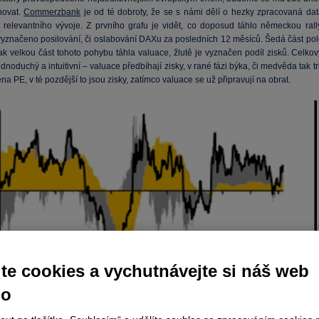
novat.
Commerzbank
je od té dobroty, že se s námi dělí o hezky zpracovaná dat
se relevantního vývoje. Z prvního grafu je vidět, co doposud táhlo německou rally
vyznačeno posilování, či oslabování DAXu za posledních 12 měsíců. Šedá část pol
ak velkou část tohoto pohybu táhla valuace, žlutě je vyznačen podíl zisků. Celkov
ednoduchý a intuitivní – valuace předbíhají zisky, v rané fázi býka, či medvěda tak t
a PE, v té pozdější to jsou zisky, zatímco valuace se už připravují na obrat.
te cookies a vychutnávejte si náš web
no