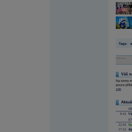
Tagy:
a
Reklama
Váš n
Na tomto m
pouze přihl
zde
.
Aktuá
08
8:41
Ví
07
22:05
Sl
17:51
Ak