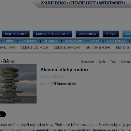
ZKUSIT DEMO
OTEVŘÍT ÚČET
WEBTRADER
|
|
|
MĚNY & SAZBY
KOMODITY & DERIVÁTY
EKONOMIKA
PRÁVO
MOJ
|
MĚNY
|
KOMODITY
|
SLOUPKY
|
ROZHOVORY
|
VIDEO
|
MONITORING
|
90,62
1,30%
CZK/€
24,232
-0,02%
CZK/$
20,966
0,00%
AU
4 339,26
0,00%
BRT
83,08
 - články
E-mailem
Zpět
Tisk
Diskutu
|
|
|
Akciové dluhy rostou
11.03.2015 17:30
Autor:
Jiří Soustružník
nad svítá na lepší (cyklické) časy. Platí to i o Německu a protože německý trh je p
vestory pravděpodobně nejatraktivnějším evropským trhem, budeme se mu zde dne