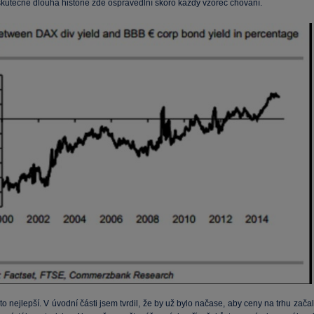
skutečně dlouhá historie zde ospravedlní skoro každý vzorec chování.
o nejlepší. V úvodní části jsem tvrdil, že by už bylo načase, aby ceny na trhu zača