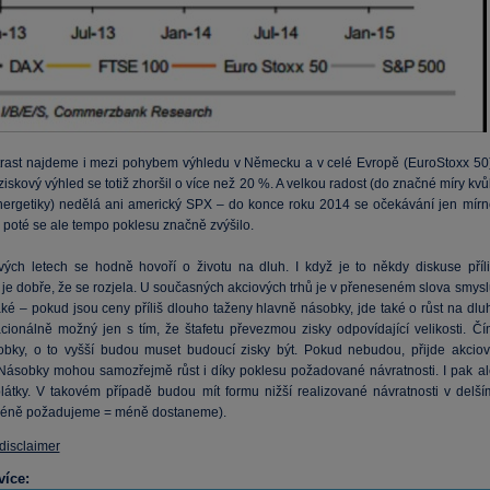
trast najdeme i mezi pohybem výhledu v Německu a v celé Evropě (EuroStoxx 50)
iskový výhled se totiž zhoršil o více než 20 %. A velkou radost (do značné míry kvů
nergetiky) nedělá ani americký SPX – do konce roku 2014 se očekávání jen mírn
 poté se ale tempo poklesu značně zvýšilo.
vých letech se hodně hovoří o životu na dluh. I když je to někdy diskuse příli
 je dobře, že se rozjela. U současných akciových trhů je v přeneseném slova smysl
ké – pokud jsou ceny příliš dlouho taženy hlavně násobky, jde také o růst na dluh
racionálně možný jen s tím, že štafetu převezmou zisky odpovídající velikosti. Čí
obky, o to vyšší budou muset budoucí zisky být. Pokud nebudou, přijde akciov
. Násobky mohou samozřejmě růst i díky poklesu požadované návratnosti. I pak al
plátky. V takovém případě budou mít formu nižší realizované návratnosti v delší
méně požadujeme = méně dostaneme).
 disclaimer
více: