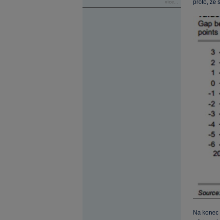
proto, že 
více...
Na konec t