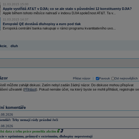
11.03.2015 15:00
Apple vystřídá AT&T v DJIA; co se ale stalo s původními 12 konstituenty DJIA?
Apple během tohoto měsíce nahradí v indexu DJIA společnost AT&T. Ta v...
11.03.2015 14:37
Evropské QE dostává dluhopisy a euro pod tlak
Evropská centrální banka nakupuje v rámci programu kvantitativního uvo...
kcie
,
dluh
ázor
Přidat názor
Pavouk
Od nejnovějších
|
ístě můžete zahájit diskusi. Zatím nebyl zadán žádný názor. Do diskuse mohou přispívat
ášení uživatelé (
Přihlásit
). Pokud nemáte účet, na který byste se mohli přihlásit, registrujte se
lní komentáře
.08.2026
kendář: Trhy nemají rády prázdné řeči
.08.2026
abá data z trhu práce pomohla akciím
cie v optimismu, průmysl v extrémním, dluhopisy neprotestují