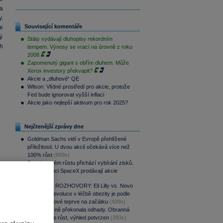
a
.
Související komentáře
e
ý
Státy vydávají dluhopisy rekordním
rh
tempem. Výnosy se vrací na úrovně z roku
2008
Zapomenutý gigant s obřím dluhem. Může
Xerox investory překvapit?
Akcie a „dluhové“ QE
Wilson: Vlídné prostředí pro akcie, protože
Fed bude ignorovat vyšší inflaci
Akcie jako nejlepší aktivum pro rok 2025?
Nejčtenější zprávy dne
Goldman Sachs vidí v Evropě přehlížené
příležitosti. U dvou akcií očekává více než
100% růst
(669x)
Po raketovém růstu přichází vybírání zisků.
Zaměstnanci SpaceX prodávají akcie
(638x)
PODCAST ROZHOVORY: Eli Lilly vs. Novo
Nordisk. Revoluce v léčbě obezity je podle
MUDr. Kunové teprve na začátku
(409x)
CSG výrazně překonala odhady. Obranná
divize táhne růst, výhled potvrzen
(393x)