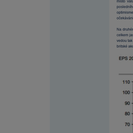
místo val
posledníh
optimism
očekávání
Na druhém
celkem jas
vedou tak
britské a