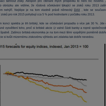
uací táhnout zisky. Alespoň pro čtenáře mých příspěvků to není nic nového. 
o obrázku ale vidíme, že růstová očekávání týkající se zisků roku 2013 zatí
em nehýří. Nejlépe je na tom vlastně právě německý
DAX
, kde se současn
 zisků pro rok 2015 pohybují cca 5 % pod hodnotami z počátku roku 2013.
 konci spektra je trh britský, kde se očekávání propadla o více jak 30 %. Jde 
né vysvětlení toho, proč si britské akcie (z valné části banky a ropné společnost
 špatně. Zatímco britská ekonomika je na tom mezi těmi vyspělými poměrně dobře
kcie si kvůli mizernému ziskovému výhledu ani zdaleka tak dobře nevedou.