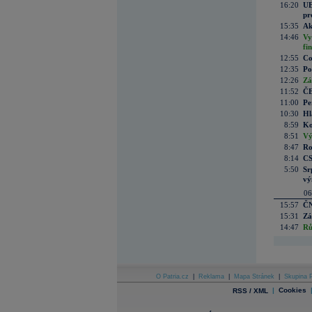
16:20
UE
pr
15:35
Ak
14:46
Vy
fi
12:55
Co
12:35
Po
12:26
Zá
11:52
ČE
11:00
Pe
10:30
Hl
8:59
Ko
8:51
Vý
8:47
Ro
8:14
CS
5:50
Sr
vý
06
15:57
ČN
15:31
Zá
14:47
Rů
O Patria.cz
|
Reklama
|
Mapa Stránek
|
Skupina P
|
Cookies
RSS / XML