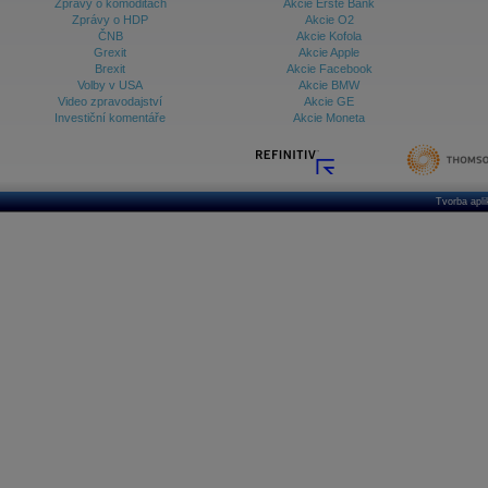
Zprávy o komoditách
Akcie Erste Bank
Zprávy o HDP
Akcie O2
ČNB
Akcie Kofola
Grexit
Akcie Apple
Brexit
Akcie Facebook
Volby v USA
Akcie BMW
Video zpravodajství
Akcie GE
Investiční komentáře
Akcie Moneta
Tvorba apl