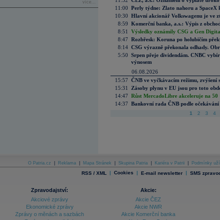
11:52
ČEZ, a.s.: Oznámení o výplatě úrok
více...
11:00
Perly týdne: Zlato nahoru a SpaceX 
10:30
Hlavní akcionář Volkswagenu je ve z
8:59
Komerční banka, a.s.: Výpis z obchod
8:51
Výsledky oznámily CSG a Gen Digital
8:47
Rozbřesk: Koruna po holubičím přek
8:14
CSG výrazně překonala odhady. Obran
5:50
Srpen přeje dividendám. CNBC vybírá
výnosem
06.08.2026
15:57
ČNB ve vyčkávacím režimu, zvýšení s
15:31
Zásoby plynu v EU jsou pro toto obdo
14:47
Růst MercadoLibre akceleruje na 50 %
14:37
Bankovní rada ČNB podle očekávání 
1
2
3
4
O Patria.cz
|
Reklama
|
Mapa Stránek
|
Skupina Patria
|
Kariéra v Patrii
|
Podmínky uží
|
Cookies
|
|
RSS / XML
E-mail newsletter
SMS zpravod
Zpravodajství:
Akcie:
Akciové zprávy
Akcie ČEZ
Ekonomické zprávy
Akcie NWR
Zprávy o měnách a sazbách
Akcie Komerční banka