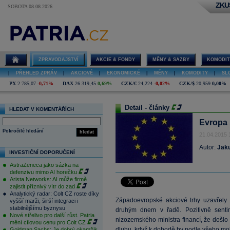
ZKU
SOBOTA 08.08.2026
ZPRAVODAJSTVÍ
AKCIE & FONDY
MĚNY & SAZBY
KOMODIT
|
PŘEHLED ZPRÁV
|
AKCIOVÉ
|
EKONOMICKÉ
|
MĚNY
|
KOMODITY
|
SL
PX
2 785,07
-0,71%
DAX
26 319,45
0,69%
CZK/€
24,224
-0,02%
CZK/$
20,959
0,00%
Detail - články
HLEDAT V KOMENTÁŘÍCH
Evropa 
Pokročilé hledání
hledat
21.04.2015 
Autor:
Jak
INVESTIČNÍ DOPORUČENÍ
AstraZeneca jako sázka na
defenzivu mimo AI horečku
Arista Networks: AI může firmě
zajistit příznivý vítr do zad
Analytický radar: Colt CZ roste díky
Západoevropské akciové trhy uzavřely 
vyšší marži, širší integraci i
stabilnějšímu byznysu
druhým dnem v řadě. Pozitivně sentim
Nové střelivo pro další růst. Patria
nizozemského ministra financí, že došl
mění cílovou cenu pro Colt CZ
dluhu, když k dohodě by podle všeho moh
Goldman Sachs: Je dobrý okamžik