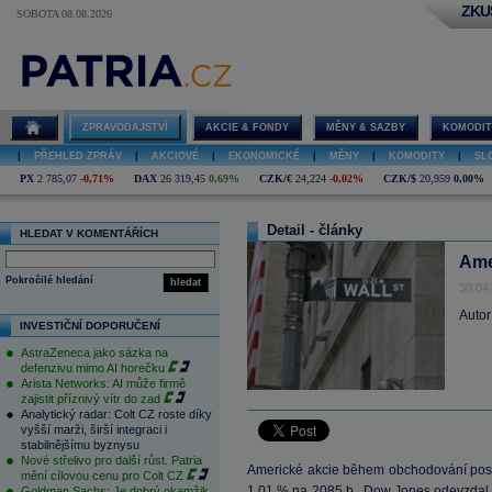
ZKU
SOBOTA 08.08.2026
ZPRAVODAJSTVÍ
AKCIE & FONDY
MĚNY & SAZBY
KOMODIT
|
PŘEHLED ZPRÁV
|
AKCIOVÉ
|
EKONOMICKÉ
|
MĚNY
|
KOMODITY
|
SL
PX
2 785,07
-0,71%
DAX
26 319,45
0,69%
CZK/€
24,224
-0,02%
CZK/$
20,959
0,00%
Detail - články
HLEDAT V KOMENTÁŘÍCH
Ame
Pokročilé hledání
hledat
30.04
Autor
INVESTIČNÍ DOPORUČENÍ
AstraZeneca jako sázka na
defenzivu mimo AI horečku
Arista Networks: AI může firmě
zajistit příznivý vítr do zad
Analytický radar: Colt CZ roste díky
vyšší marži, širší integraci i
stabilnějšímu byznysu
Nové střelivo pro další růst. Patria
Americké akcie během obchodování postu
mění cílovou cenu pro Colt CZ
1,01 % na 2085 b.,
Dow Jones
odevzdal 
Goldman Sachs: Je dobrý okamžik