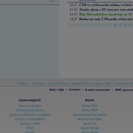
více...
15:57
ČNB ve vyčkávacím režimu, zvýšení s
15:31
Zásoby plynu v EU jsou pro toto obdo
14:47
Růst MercadoLibre akceleruje na 50 %
14:37
Bankovní rada ČNB podle očekávání 
1
2
3
4
O Patria.cz
|
Reklama
|
Mapa Stránek
|
Skupina Patria
|
Kariéra v Patrii
|
Podmínky uží
|
Cookies
|
|
RSS / XML
E-mail newsletter
SMS zpravod
Zpravodajství:
Akcie:
Akciové zprávy
Akcie ČEZ
Ekonomické zprávy
Akcie NWR
Zprávy o měnách a sazbách
Akcie Komerční banka
Zprávy o komoditách
Akcie Erste Bank
Zprávy o HDP
Akcie O2
ČNB
Akcie Kofola
Grexit
Akcie Apple