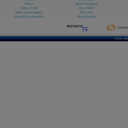
Brexit
Akcie Facebook
Volby v USA
Akcie BMW
Video zpravodajství
Akcie GE
Investiční komentáře
Akcie Moneta
Tvorba apl