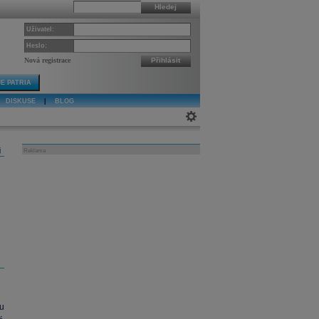
Hledej
Uživatel:
Heslo:
Nová registrace
Přihlásit
E PATRIA
DISKUSE
|
BLOG
j
Reklama
u