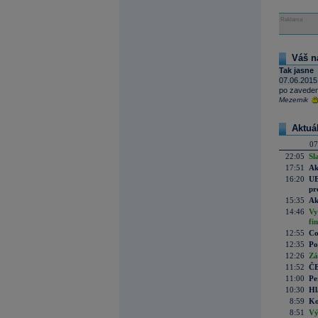
Reklama
Váš n
Tak jasne
07.06.2015
po zavedeni
Mezernik
Aktuá
07
22:05
Sl
17:51
Ak
16:20
UE
pr
15:35
Ak
14:46
Vy
fi
12:55
Co
12:35
Po
12:26
Zá
11:52
ČE
11:00
Pe
10:30
Hl
8:59
Ko
8:51
Vý