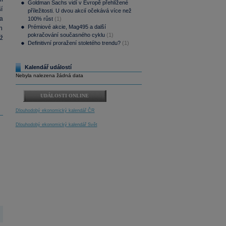
Goldman Sachs vidí v Evropě přehlížené
í
příležitosti. U dvou akcií očekává více než
 a
100% růst
(1)
Prémiové akcie, Mag495 a další
h
pokračování současného cyklu
(1)
ž
Definitivní proražení stoletého trendu?
(1)
Kalendář událostí
Nebyla nalezena žádná data
UDÁLOSTI ONLINE
Dlouhodobý ekonomický kalendář ČR
Dlouhodobý ekonomický kalendář Svět