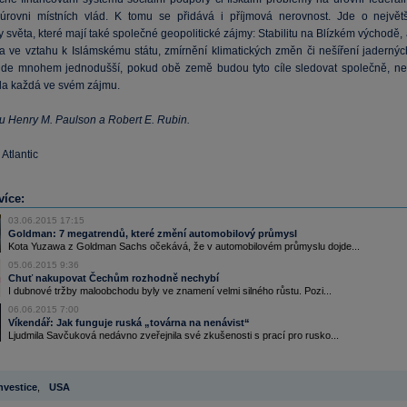
rovni místních vlád. K tomu se přidává i příjmová nerovnost. Jde o největš
světa, které mají také společné geopolitické zájmy: Stabilitu na Blízkém východě,
a ve vztahu k Islámskému státu, zmírnění klimatických změn či nešíření jadernýc
ude mnohem jednodušší, pokud obě země budou tyto cíle sledovat společně, ne
la každá ve svém zájmu.
ou Henry M. Paulson a Robert E. Rubin.
 Atlantic
více:
03.06.2015 17:15
Goldman: 7 megatrendů, které změní automobilový průmysl
Kota Yuzawa z Goldman Sachs očekává, že v automobilovém průmyslu dojde...
05.06.2015 9:36
Chuť nakupovat Čechům rozhodně nechybí
I dubnové tržby maloobchodu byly ve znamení velmi silného růstu. Pozi...
06.06.2015 7:00
Víkendář: Jak funguje ruská „továrna na nenávist“
Ljudmila Savčuková nedávno zveřejnila své zkušenosti s prací pro rusko...
nvestice
,
USA