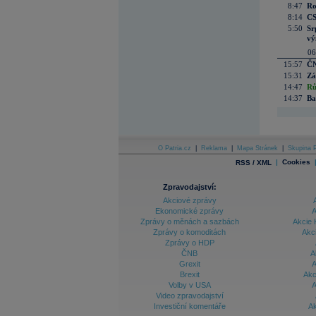
8:47
Ro
8:14
CS
5:50
Sr
vý
06
15:57
ČN
15:31
Zá
14:47
Rů
14:37
Ba
O Patria.cz
|
Reklama
|
Mapa Stránek
|
Skupina P
|
Cookies
RSS / XML
Zpravodajství:
Akciové zprávy
Ekonomické zprávy
A
Zprávy o měnách a sazbách
Akcie 
Zprávy o komoditách
Akc
Zprávy o HDP
ČNB
A
Grexit
A
Brexit
Akc
Volby v USA
A
Video zpravodajství
Investiční komentáře
Ak