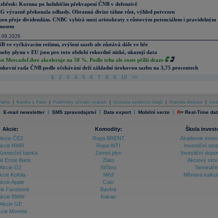
zbřesk: Koruna po holubičím překvapení ČNB v defenzivě
G výrazně překonala odhady. Obranná divize táhne růst, výhled potvrzen
pen přeje dividendám. CNBC vybírá mezi aristokraty s růstovým potenciálem i pravidelným
nosem
.08.2026
B ve vyčkávacím režimu, zvýšení sazeb ale zůstává dále ve hře
soby plynu v EU jsou pro toto období rekordně nízké, ukazují data
st MercadoLibre akceleruje na 50 %. Podle trhu ale roste příliš draze
nkovní rada ČNB podle očekávání drží základní úrokovou sazbu na 3,75 procentech
1
2
3
4
5
6
7
8
9
10
>>
atria
|
Kariéra v Patrii
|
Podmínky užívání stránek
|
Ochrana osobních údajů
|
Pravidla diskuse
|
Inve
|
|
|
|
|
E-mail newsletter
SMS zpravodajství
Data export
Mobilní verze
R
=
Real-Time dat
Akcie:
Komodity:
Škola invest
Akcie ČEZ
Ropa BRENT
Akademie inves
kcie NWR
Ropa WTI
Investiční stra
Komerční banka
Zemní plyn
Investiční dopo
ie Erste Bank
Zlato
Akciový slov
Akcie O2
Stříbro
Semináře
kcie Kofola
Měď
Měnová kalku
kcie Apple
Cukr
ie Facebook
Bavlna
kcie BMW
Kakao
Akcie GE
cie Moneta