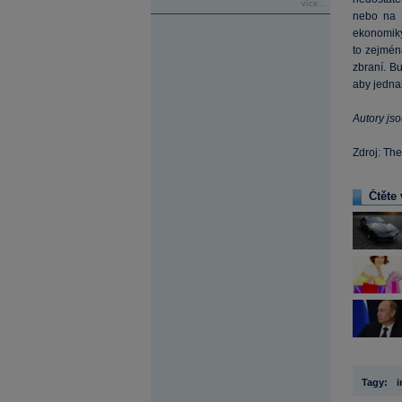
více...
nebo na ú
ekonomiky 
to zejmén
zbraní. B
aby jedna
Autory js
Zdroj: The
Čtěte 
Tagy:
i