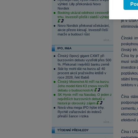
infrastruk
Pou
výhled. Lilly překonává Novo
Nordisk
zase pro
Booking ukázal odolnost cestovního
konkurence
trhu. Investoři přešli i slabší výhled
je v USA 
Novo Nordisk překonal očekávání,
eliminová
akcie přesto klesají. Investoři řeší
marže a budoucí růst
Čínské in
více...
poskytnou
IPO, M&A
čínský tr
Čína by p
Čínský čipový gigant CXMT při
burzovním debutu vystřelil přes 500
musí sníž
%. Překonal i největší banku země
investice 
Stát by mohl dát na burzu až 40
procent akcií pražského letiště v
poptávkou 
roce 2028, řekl Babiš
státní fi
Čínský Moonshot AI míří na burzu.
sektoru v 
Jeho model Kimi K3 znovu rozvířil
debatu o budoucnosti AI
SK Hynix míří na Nasdaq. O jeden z
Čína stál
největších burzovních debutů v
podporuj
historii je obrovský zájem
Nová vlna mega IPO hýbe trhy.
cementu, o
Rychlé zařazování do indexů
ekonomick
přináší šance i rizika
efektivně 
více...
TÝDENNÍ PŘEHLEDY
Čína i US
nedostate