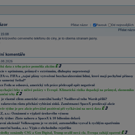
ázor
Přidat názor
Pavouk
Od nejnovějších
|
Přidat názo
 15:08
 krizoveho cerveneho telefonu do ciny, je to obema stranam jasny.
lní komentáře
.08.2026
abá data z trhu práce pomohla akciím
cie v optimismu, průmysl v extrémním, dluhopisy neprotestují
FA vs. FIFA a „tajné plány vytvořené bezcharakterními lidmi, které mají pochybné přínosy
o samotný fotbal“
ce Fedu se odsouvá, americký trh práce překvapil opět negativně
sychající řeky a ničivé požáry v Evropě. Klimatická rizika dopadají na průmysl, ekonomiku 
nanční trhy
 je vlastně cílem americké centrální banky? Nasliboval toho Warsh příliš?
 raketovém růstu přichází vybírání zisků. Zaměstnanci SpaceX prodávají akcie
věr týdne je pro akcie převážně pozitivní při vyčkávání na nová data
Z, a.s.: Oznámení o výplatě úrokového výnosu
rly týdne: Zlato nahoru a SpaceX k 10 bilionům dolarů
avní akcionář Volkswagenu je ve ztrátě, automobilku vyzval k rychlým opatřením
merční banka, a.s.: Výpis z obchodního rejstříku
sledky oznámily CSG a Gen Digital, Trump uvalil nová cla. Evropa zahájí opatrně