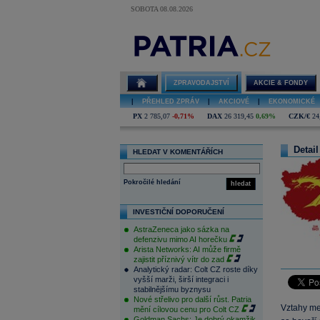
SOBOTA 08.08.2026
ZPRAVODAJSTVÍ
AKCIE & FONDY
|
PŘEHLED ZPRÁV
|
AKCIOVÉ
|
EKONOMICKÉ
PX
2 785,07
-0,71%
DAX
26 319,45
0,69%
CZK/€
24
Detail
HLEDAT V KOMENTÁŘÍCH
Pokročilé hledání
hledat
INVESTIČNÍ DOPORUČENÍ
AstraZeneca jako sázka na
defenzivu mimo AI horečku
Arista Networks: AI může firmě
zajistit příznivý vítr do zad
Analytický radar: Colt CZ roste díky
vyšší marži, širší integraci i
stabilnějšímu byznysu
Nové střelivo pro další růst. Patria
Vztahy me
mění cílovou cenu pro Colt CZ
Goldman Sachs: Je dobrý okamžik