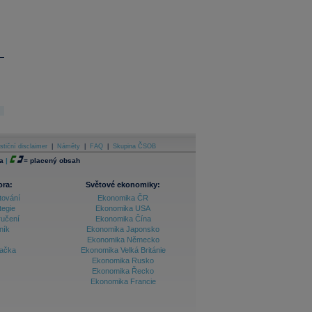
stiční disclaimer
|
Náměty
|
FAQ
|
Skupina ČSOB
a
|
=
placený obsah
ora:
Světové ekonomiky:
tování
Ekonomika ČR
tegie
Ekonomika USA
ručení
Ekonomika Čína
ník
Ekonomika Japonsko
Ekonomika Německo
lačka
Ekonomika Velká Británie
Ekonomika Rusko
Ekonomika Řecko
Ekonomika Francie