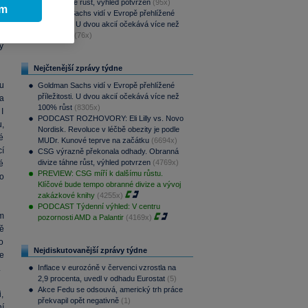
divize táhne růst, výhled potvrzen
(95x)
ní
ím
Goldman Sachs vidí v Evropě přehlížené
í
příležitosti. U dvou akcií očekává více než
ry
100% růst
(76x)
y
Nejčtenější zprávy týdne
u
Goldman Sachs vidí v Evropě přehlížené
příležitosti. U dvou akcií očekává více než
a
100% růst
(8305x)
I
PODCAST ROZHOVORY: Eli Lilly vs. Novo
,
Nordisk. Revoluce v léčbě obezity je podle
é
MUDr. Kunové teprve na začátku
(6694x)
cí
CSG výrazně překonala odhady. Obranná
divize táhne růst, výhled potvrzen
(4769x)
é
PREVIEW: CSG míří k dalšímu růstu.
o
Klíčové bude tempo obranné divize a vývoj
zakázkové knihy
(4255x)
PODCAST Týdenní výhled: V centru
m
pozornosti AMD a Palantir
(4169x)
ě
ho
Nejdiskutovanější zprávy týdne
e
.
Inflace v eurozóně v červenci vzrostla na
2,9 procenta, uvedl v odhadu Eurostat
(5)
Akce Fedu se odsouvá, americký trh práce
,
překvapil opět negativně
(1)
í