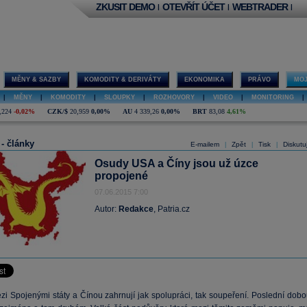
ZKUSIT DEMO
OTEVŘÍT ÚČET
WEBTRADER
|
|
|
MĚNY & SAZBY
KOMODITY & DERIVÁTY
EKONOMIKA
PRÁVO
MOJ
|
MĚNY
|
KOMODITY
|
SLOUPKY
|
ROZHOVORY
|
VIDEO
|
MONITORING
|
,224
-0,02%
CZK/$
20,959
0,00%
AU
4 339,26
0,00%
BRT
83,08
4,61%
 - články
E-mailem
Zpět
Tisk
Diskutu
|
|
|
Osudy USA a Číny jsou už úzce
propojené
07.06.2015 7:00
Autor:
Redakce
, Patria.cz
zi Spojenými státy a Čínou zahrnují jak spolupráci, tak soupeření. Poslední dobo