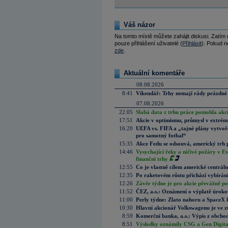
Váš názor
Na tomto místě můžete zahájit diskusi. Zatím
pouze přihlášení uživatelé (
Přihlásit
). Pokud ne
zde
.
Aktuální komentáře
08.08.2026
8:41
Víkendář: Trhy nemají rády prázdné 
07.08.2026
22:05
Slabá data z trhu práce pomohla akc
17:51
Akcie v optimismu, průmysl v extrémn
16:20
UEFA vs. FIFA a „tajné plány vytvoř
pro samotný fotbal“
15:35
Akce Fedu se odsouvá, americký trh 
14:46
Vysychající řeky a ničivé požáry v E
finanční trhy
12:55
Co je vlastně cílem americké centrál
12:35
Po raketovém růstu přichází vybírán
12:26
Závěr týdne je pro akcie převážně po
11:52
ČEZ, a.s.: Oznámení o výplatě úrok
11:00
Perly týdne: Zlato nahoru a SpaceX 
10:30
Hlavní akcionář Volkswagenu je ve z
8:59
Komerční banka, a.s.: Výpis z obchod
8:51
Výsledky oznámily CSG a Gen Digital