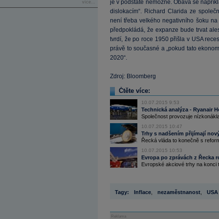
je v podstatě nemožné. Obává se napříkl
více...
dislokacím“. Richard Clarida ze společn
není třeba velkého negativního šoku na
předpokládá, že expanze bude trvat ales
tvrdí, že po roce 1950 přišla v USA rec
právě to současné a „pokud tato ekonomic
2020“.
Zdroj: Bloomberg
Čtěte více:
10.07.2015 9:53
Technická analýza - Ryanair H
Společnost provozuje nízkonákla
10.07.2015 10:47
Trhy s nadšením přijímají nový
Řecká vláda to konečně s reforma
10.07.2015 10:53
Evropa po zprávách z Řecka ro
Evropské akciové trhy na konci tý
Tagy:
Inflace
,
nezaměstnanost
,
USA
Reklama