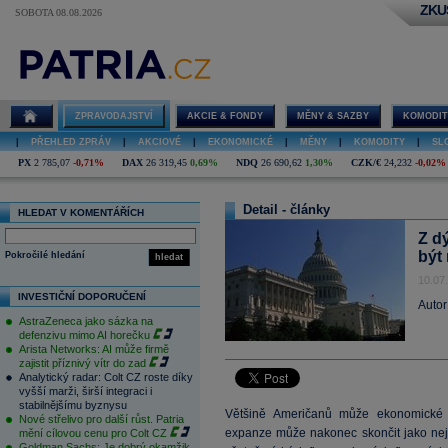
ZKU
SOBOTA 08.08.2026
ZPRAVODAJSTVÍ
AKCIE & FONDY
MĚNY & SAZBY
KOMODIT
|
PŘEHLED ZPRÁV
|
AKCIOVÉ
|
EKONOMICKÉ
|
MĚNY
|
KOMODITY
|
SL
PX
2 785,07
-0,71%
DAX
26 319,45
0,69%
NDQ
26 690,62
1,30%
CZK/€
24,232
-0,02%
Detail - články
HLEDAT V KOMENTÁŘÍCH
Z d
být
Pokročilé hledání
hledat
10.07
INVESTIČNÍ DOPORUČENÍ
Autor
AstraZeneca jako sázka na
defenzivu mimo AI horečku
Arista Networks: AI může firmě
zajistit příznivý vítr do zad
Analytický radar: Colt CZ roste díky
vyšší marži, širší integraci i
stabilnějšímu byznysu
Většině Američanů může ekonomické o
Nové střelivo pro další růst. Patria
expanze může nakonec skončit jako nejde
mění cílovou cenu pro Colt CZ
Goldman Sachs: Je dobrý okamžik