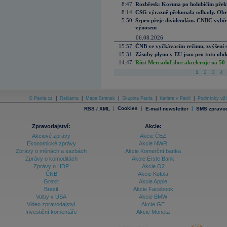
8:47
Rozbřesk: Koruna po holubičím přek
8:14
CSG výrazně překonala odhady. Obran
5:50
Srpen přeje dividendám. CNBC vybírá
výnosem
06.08.2026
15:57
ČNB ve vyčkávacím režimu, zvýšení s
15:31
Zásoby plynu v EU jsou pro toto obdo
14:47
Růst MercadoLibre akceleruje na 50 %
1
2
3
4
O Patria.cz
|
Reklama
|
Mapa Stránek
|
Skupina Patria
|
Kariéra v Patrii
|
Podmínky uží
|
Cookies
|
|
RSS / XML
E-mail newsletter
SMS zpravod
Zpravodajství:
Akcie:
Akciové zprávy
Akcie ČEZ
Ekonomické zprávy
Akcie NWR
Zprávy o měnách a sazbách
Akcie Komerční banka
Zprávy o komoditách
Akcie Erste Bank
Zprávy o HDP
Akcie O2
ČNB
Akcie Kofola
Grexit
Akcie Apple
Brexit
Akcie Facebook
Volby v USA
Akcie BMW
Video zpravodajství
Akcie GE
Investiční komentáře
Akcie Moneta