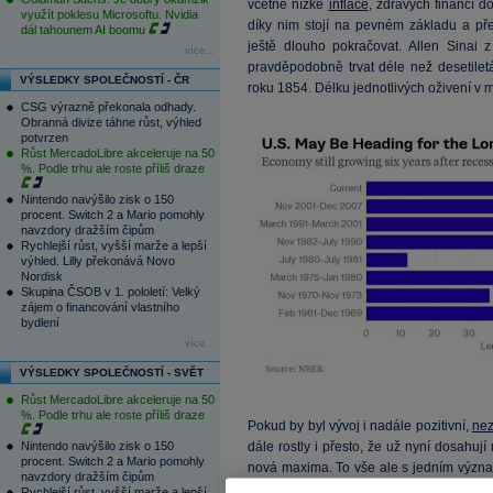
včetně nízké
inflace
, zdravých financí d
využít poklesu Microsoftu. Nvidia
díky nim stojí na pevném základu a př
dál tahounem AI boomu
ještě dlouho pokračovat. Allen Sinai
více...
pravděpodobně trvat déle než desetilet
VÝSLEDKY SPOLEČNOSTÍ - ČR
roku 1854. Délku jednotlivých oživení v 
CSG výrazně překonala odhady.
Obranná divize táhne růst, výhled
potvrzen
Růst MercadoLibre akceleruje na 50
%. Podle trhu ale roste příliš draze
Nintendo navýšilo zisk o 150
procent. Switch 2 a Mario pomohly
navzdory dražším čipům
Rychlejší růst, vyšší marže a lepší
výhled. Lilly překonává Novo
Nordisk
Skupina ČSOB v 1. pololetí: Velký
zájem o financování vlastního
bydlení
více...
VÝSLEDKY SPOLEČNOSTÍ - SVĚT
Růst MercadoLibre akceleruje na 50
%. Podle trhu ale roste příliš draze
Pokud by byl vývoj i nadále pozitivní,
ne
Nintendo navýšilo zisk o 150
dále rostly i přesto, že už nyní dosahují
procent. Switch 2 a Mario pomohly
nová maxima. To vše ale s jedním výz
navzdory dražším čipům
toho, aby tento krok dolehl na finanční 
Rychlejší růst, vyšší marže a lepší