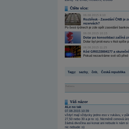
Čtěte více:
06.08.2015 9:10
Rozbřesk - Zasedání ČNB je z
rezervách?
Po šesti týdnech je zde opět zasedání bankov
06.08.2015 10:15
Dolar po konsolidaci začíná z
Dolar byl proti euru v Asii spíše
06.08.2015 11:25
Kód GR0133004177 a skuteční v
Pokud nezavíráme své oči před d
Tagy:
sazby
,
čnb
,
Česká republika
Reklama
Váš názor
ALe no tak
07.08.2015 10:39
vždyť mají vždycky jedno eso v rukávu, v p
27,50 nebo 30 a je to :o). Nicméně cenová úro
žádná divočina asi konat ani nebude k nám si 
nic nebude :o)