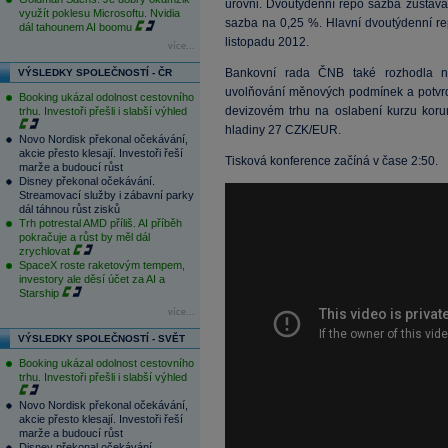
úrovni. Dvoutýdenní repo sazba zůstává
využít poklesu Microsoftu. Nvidia
sazba na 0,25 %. Hlavní dvoutýdenní re
dál tahounem AI boomu
listopadu 2012.
více...
Bankovní rada ČNB také rozhodla n
VÝSLEDKY SPOLEČNOSTÍ - ČR
uvolňování měnových podmínek a potvrd
Booking ukázal odolnost cestovního
devizovém trhu na oslabení kurzu koru
trhu. Investoři přešli i slabší výhled
hladiny 27 CZK/EUR.
Novo Nordisk překonal očekávání,
akcie přesto klesají. Investoři řeší
Tisková konference začíná v čase 2:50.
marže a budoucí růst
Disney překonal očekávání.
Streamovací služby i zábavní parky
dál táhnou růst zisků
Trh potrestal AMD příliš. AI příběh
pokračuje a růst by měl dál
zrychlovat
SpaceX roste raketovým tempem,
investory ale děsí účet za AI a
Starship
více...
VÝSLEDKY SPOLEČNOSTÍ - SVĚT
Booking ukázal odolnost cestovního
trhu. Investoři přešli i slabší výhled
Novo Nordisk překonal očekávání,
akcie přesto klesají. Investoři řeší
marže a budoucí růst
Disney překonal očekávání.