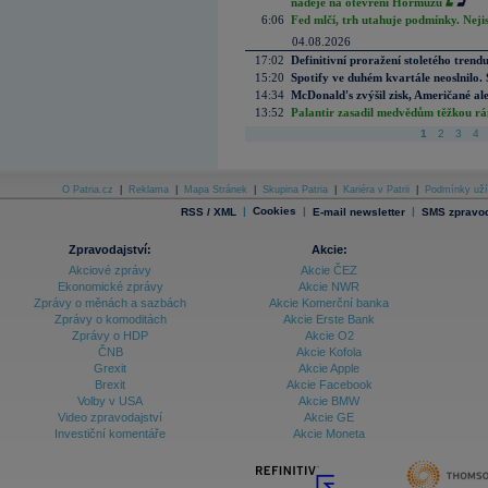
naděje na otevření Hormuzu
6:06
Fed mlčí, trh utahuje podmínky. Nejis
04.08.2026
17:02
Definitivní proražení stoletého trend
15:20
Spotify ve duhém kvartále neoslnilo. 
14:34
McDonald's zvýšil zisk, Američané ale
13:52
Palantir zasadil medvědům těžkou rá
1
2
3
4
O Patria.cz
|
Reklama
|
Mapa Stránek
|
Skupina Patria
|
Kariéra v Patrii
|
Podmínky uží
|
Cookies
|
|
RSS / XML
E-mail newsletter
SMS zpravod
Zpravodajství:
Akcie:
Akciové zprávy
Akcie ČEZ
Ekonomické zprávy
Akcie NWR
Zprávy o měnách a sazbách
Akcie Komerční banka
Zprávy o komoditách
Akcie Erste Bank
Zprávy o HDP
Akcie O2
ČNB
Akcie Kofola
Grexit
Akcie Apple
Brexit
Akcie Facebook
Volby v USA
Akcie BMW
Video zpravodajství
Akcie GE
Investiční komentáře
Akcie Moneta