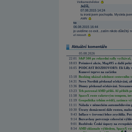
Velkamedvědice
Ježíš,
07.08.2015 14:24
tu ironii jsem pochopila. Myslela jse
AMN
to
06.08.2015 16:44
jo uvidíme co exit...zatím nikdo důležitý n
el mrcoch
Aktuální komentáře
05.08.2026
22:01
S&P 500 po rekordní rally vyčkával,
18:03
Prémiové akcie, Mag495 a další pokr
16:05
PODCAST ROZHOVORY: Eli Lilly vs. 
Kunové teprve na začátku
15:18
Booking ukázal odolnost cestovního trh
14:31
Novo Nordisk překonal očekávání, akci
13:36
Disney překonal očekávání. Streamova
13:23
Trh potrestal AMD příliš. AI příběh p
11:58
SpaceX roste raketovým tempem, inves
11:19
Geopolitika trhům svědčí, zatímco v
11:11
Nálada v německém automobilovém prů
10:30
Útraty domácností dále rostou, malo
9:43
Inflace v červenci lehce zrychlila. Pot
9:14
Bezvavlasy potvrzuje celoroční výhl
9:01
Rozbřesk: České úspory na evropském
8:54
AMD zklamalo výhledem, SpaceX vydě