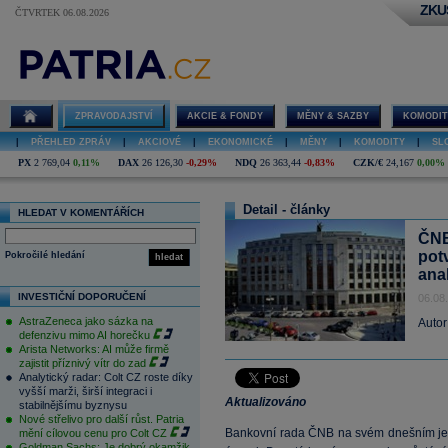
ZKU
ČTVRTEK 06.08.2026
ZPRAVODAJSTVÍ
AKCIE & FONDY
MĚNY & SAZBY
KOMODIT
|
PŘEHLED ZPRÁV
|
AKCIOVÉ
|
EKONOMICKÉ
|
MĚNY
|
KOMODITY
|
SL
PX
2 769,04
0,11%
DAX
26 126,30
-0,29%
NDQ
26 363,44
-0,83%
CZK/€
24,167
0,00%
Detail - články
HLEDAT V KOMENTÁŘÍCH
ČNB
pot
Pokročilé hledání
hledat
anal
INVESTIČNÍ DOPORUČENÍ
06.08
AstraZeneca jako sázka na
Autor
defenzivu mimo AI horečku
Arista Networks: AI může firmě
zajistit příznivý vítr do zad
Analytický radar: Colt CZ roste díky
vyšší marži, širší integraci i
Aktualizováno
stabilnějšímu byznysu
Nové střelivo pro další růst. Patria
Bankovní rada ČNB na svém dnešním je
mění cílovou cenu pro Colt CZ
Goldman Sachs: Je dobrý okamžik