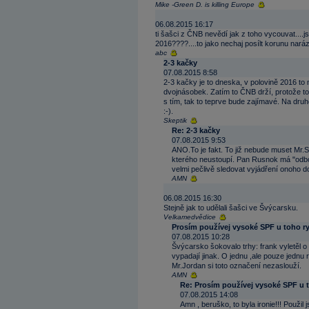
Mike -Green D. is killing Europe
06.08.2015 16:17
ti šašci z ČNB nevědí jak z toho vycouvat....
2016????....to jako nechaj posílt korunu nará
abc
2-3 kačky
07.08.2015 8:58
2-3 kačky je to dneska, v polovině 2016 to 
dvojnásobek. Zatím to ČNB drží, protože to 
s tím, tak to teprve bude zajímavé. Na dru
:-).
Skeptik
Re: 2-3 kačky
07.08.2015 9:53
ANO.To je fakt. To již nebude muset Mr.S
kterého neustoupí. Pan Rusnok má "odbor
velmi pečlivě sledovat vyjádření onoho d
AMN
06.08.2015 16:30
Stejně jak to udělali šašci ve Švýcarsku.
Velkamedvědice
Prosím používej vysoké SPF u toho ry
07.08.2015 10:28
Švýcarsko šokovalo trhy: frank vyletěl o
vypadají jinak. O jednu ,ale pouze jednu 
Mr.Jordan si toto označení nezaslouží.
AMN
Re: Prosím používej vysoké SPF u t
07.08.2015 14:08
Amn , beruško, to byla ironie!!! Použil 