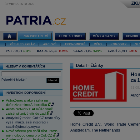
ZKU
ČTVRTEK 06.08.2026
ZPRAVODAJSTVÍ
AKCIE & FONDY
MĚNY & SAZBY
KOMODIT
|
PŘEHLED ZPRÁV
|
AKCIOVÉ
|
EKONOMICKÉ
|
MĚNY
|
KOMODITY
|
SL
PX
2 769,04
0,11%
DAX
26 126,30
-0,29%
CZK/€
24,167
0,00%
CZK/$
20,914
-0,03%
Detail - články
HLEDAT V KOMENTÁŘÍCH
Hom
za 
Pokročilé hledání
hledat
31.08
INVESTIČNÍ DOPORUČENÍ
Autor
AstraZeneca jako sázka na
defenzivu mimo AI horečku
Arista Networks: AI může firmě
zajistit příznivý vítr do zad
Analytický radar: Colt CZ roste díky
vyšší marži, širší integraci i
Home Credit B.V., World Trade Center
stabilnějšímu byznysu
Amsterdam, The Netherlands
Nové střelivo pro další růst. Patria
mění cílovou cenu pro Colt CZ
Goldman Sachs: Je dobrý okamžik