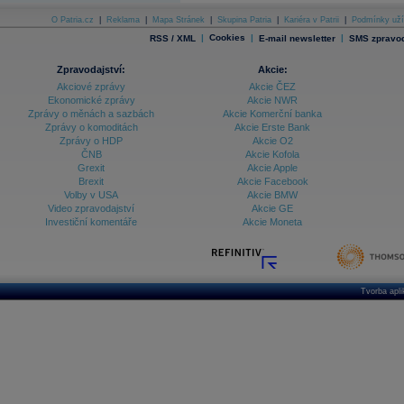
O Patria.cz
|
Reklama
|
Mapa Stránek
|
Skupina Patria
|
Kariéra v Patrii
|
Podmínky uží
|
Cookies
|
|
RSS / XML
E-mail newsletter
SMS zpravod
Zpravodajství:
Akcie:
Akciové zprávy
Akcie ČEZ
Ekonomické zprávy
Akcie NWR
Zprávy o měnách a sazbách
Akcie Komerční banka
Zprávy o komoditách
Akcie Erste Bank
Zprávy o HDP
Akcie O2
ČNB
Akcie Kofola
Grexit
Akcie Apple
Brexit
Akcie Facebook
Volby v USA
Akcie BMW
Video zpravodajství
Akcie GE
Investiční komentáře
Akcie Moneta
Tvorba apl