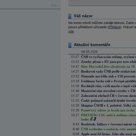
více...
Váš názor
Na tomto místě můžete zahájit diskusi. Zatím
pouze přihlášení uživatelé (
Přihlásit
). Pokud ne
zde
.
Aktuální komentáře
06.08.2026
15:57
ČNB ve vyčkávacím režimu, zvýšení s
15:31
Zásoby plynu v EU jsou pro toto obdo
14:47
Růst MercadoLibre akceleruje na 50 %
14:37
Bankovní rada ČNB podle očekávání 
13:32
Nintendo navýšilo zisk o 150 procen
13:19
Goldman Sachs vidí v Evropě přehlíže
11:59
Rychlejší růst, vyšší marže a lepší v
11:40
Meziroční růst stavební výroby v ČR
11:37
Zahraniční obchod ČR v červnu skonč
11:35
Český průmysl zakončil druhé čtvrtlet
11:29
Skupina ČSOB v 1. pololetí: Velký zá
11:26
Paměťový sektor je brzda pro techy,
10:27
PREVIEW: CSG míří k dalšímu růstu.
knihy
8:43
Rozbřesk: Inflace v červenci mírně v
8:40
ČNB rozhodne o sazbách, trhy mezitím
6:08
Apple není AI firma. Jeho síla stojí n