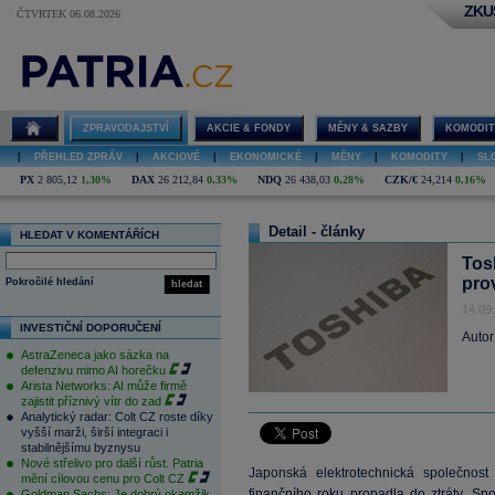
ZKU
ČTVRTEK 06.08.2026
ZPRAVODAJSTVÍ
AKCIE & FONDY
MĚNY & SAZBY
KOMODIT
|
PŘEHLED ZPRÁV
|
AKCIOVÉ
|
EKONOMICKÉ
|
MĚNY
|
KOMODITY
|
SL
PX
2 805,12
1,30%
DAX
26 212,84
0,33%
NDQ
26 438,03
0,28%
CZK/€
24,214
0,16%
Detail - články
HLEDAT V KOMENTÁŘÍCH
Tos
pro
Pokročilé hledání
hledat
14.09
INVESTIČNÍ DOPORUČENÍ
Autor
AstraZeneca jako sázka na
defenzivu mimo AI horečku
Arista Networks: AI může firmě
zajistit příznivý vítr do zad
Analytický radar: Colt CZ roste díky
vyšší marži, širší integraci i
stabilnějšímu byznysu
Nové střelivo pro další růst. Patria
Japonská elektrotechnická společnost
mění cílovou cenu pro Colt CZ
finančního roku propadla do ztráty. Spo
Goldman Sachs: Je dobrý okamžik