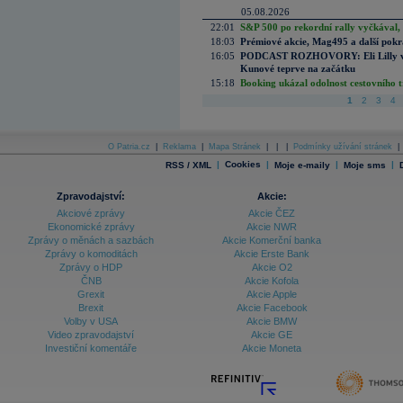
05.08.2026
22:01
S&P 500 po rekordní rally vyčkával,
18:03
Prémiové akcie, Mag495 a další pokr
16:05
PODCAST ROZHOVORY: Eli Lilly vs. 
Kunové teprve na začátku
15:18
Booking ukázal odolnost cestovního trh
1
2
3
4
O Patria.cz
|
Reklama
|
Mapa Stránek
|
|
|
Podmínky užívání stránek
|
|
Cookies
|
|
|
RSS / XML
Moje e-maily
Moje sms
Zpravodajství:
Akcie:
Akciové zprávy
Akcie ČEZ
Ekonomické zprávy
Akcie NWR
Zprávy o měnách a sazbách
Akcie Komerční banka
Zprávy o komoditách
Akcie Erste Bank
Zprávy o HDP
Akcie O2
ČNB
Akcie Kofola
Grexit
Akcie Apple
Brexit
Akcie Facebook
Volby v USA
Akcie BMW
Video zpravodajství
Akcie GE
Investiční komentáře
Akcie Moneta