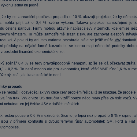
 výkonu jedna ku jedné.
, že by se zahraniční poptávka propadla o 10 % ukazují projekce, že by německ
a mohla přijít až o 0,4 % svého výkonu. Taková projekce samozřejmě je z
du ceteris paribus. Firmy mohou aktivně nabízet slevy v zemích, kde emise ješt
kovým tématem. To může samozřejmě srazit zisky, ale zachovat alespoň stávajíc
rodukci. A pokud by ani tato varianta nezabrala stále se ještě může
VW
domluvit 
i předáky na nějaké formě kurzarbeitu se kterou mají německé podniky dobro
 z poslední finančně-ekonomické krize.
ický scénář 0,4 % se tedy pravděpodobně nenaplní, spíše se dá očekávat ztráta 
 0,1 - 0,2 %. To není mnoho ale pro ekonomiku, které věští MMF růst 1,6 % v roc
že být znát, ale katastrofické to není.
ámky propadu
 se nestačili dozvědět, jak
VW
chce celý problém řešit a již se ukazuje, že prodeje
vají na frak.
VW
divize US doručila v září pouze něco málo přes 26 tisíc vozů.
V
at ochutnat, co jej čekáv USA v dalších měsících.
ak rostou pouze o 0,6 % meziročně. Sice to je lepší než propad o 8 % v srpnu, al
 jsou v přímém kontrastu s dvoujcifernými růsty automobilek
GM
,
Ford
a Fiat 
utomobiles.