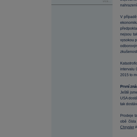
více...
nahrazení
V případě
ekonomik
předpokla
nejsou ta
vysokou p
odborovým
zkušenost
Katastrof
intervalu
2015 to mů
První zn
Ještě jsme
USA dostá
tak dostáv
Prodeje t
obě čísla
Chrysler
A