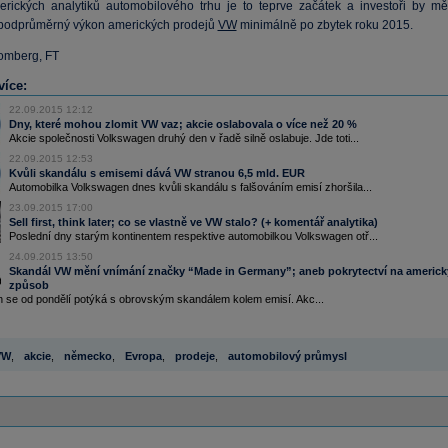
rických analytiků automobilového trhu je to teprve začátek a investoři by měl
podprůměrný výkon amerických prodejů
VW
minimálně po zbytek roku 2015.
oomberg, FT
více:
22.09.2015 12:12
Dny, které mohou zlomit VW vaz; akcie oslabovala o více než 20 %
Akcie společnosti Volkswagen druhý den v řadě silně oslabuje. Jde toti...
22.09.2015 12:53
Kvůli skandálu s emisemi dává VW stranou 6,5 mld. EUR
Automobilka Volkswagen dnes kvůli skandálu s falšováním emisí zhoršila...
23.09.2015 17:00
Sell first, think later; co se vlastně ve VW stalo? (+ komentář analytika)
Poslední dny starým kontinentem respektive automobilkou Volkswagen otř...
24.09.2015 13:50
Skandál VW mění vnímání značky “Made in Germany”; aneb pokrytectví na americk
způsob
 se od pondělí potýká s obrovským skandálem kolem emisí. Akc...
VW
,
akcie
,
německo
,
Evropa
,
prodeje
,
automobilový průmysl