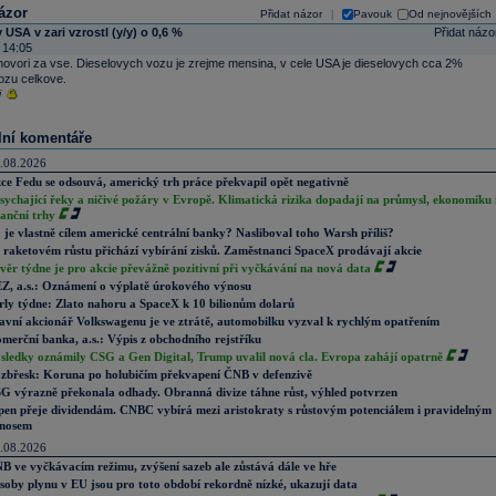
ázor
Přidat názor
Pavouk
Od nejnovějších
|
 USA v zari vzrostl (y/y) o 0,6 %
Přidat názo
 14:05
hovori za vse. Dieselovych vozu je zrejme mensina, v cele USA je dieselovych cca 2%
ozu celkove.
i
lní komentáře
.08.2026
ce Fedu se odsouvá, americký trh práce překvapil opět negativně
sychající řeky a ničivé požáry v Evropě. Klimatická rizika dopadají na průmysl, ekonomiku 
nanční trhy
 je vlastně cílem americké centrální banky? Nasliboval toho Warsh příliš?
 raketovém růstu přichází vybírání zisků. Zaměstnanci SpaceX prodávají akcie
věr týdne je pro akcie převážně pozitivní při vyčkávání na nová data
Z, a.s.: Oznámení o výplatě úrokového výnosu
rly týdne: Zlato nahoru a SpaceX k 10 bilionům dolarů
avní akcionář Volkswagenu je ve ztrátě, automobilku vyzval k rychlým opatřením
merční banka, a.s.: Výpis z obchodního rejstříku
sledky oznámily CSG a Gen Digital, Trump uvalil nová cla. Evropa zahájí opatrně
zbřesk: Koruna po holubičím překvapení ČNB v defenzivě
G výrazně překonala odhady. Obranná divize táhne růst, výhled potvrzen
pen přeje dividendám. CNBC vybírá mezi aristokraty s růstovým potenciálem i pravidelným
nosem
.08.2026
B ve vyčkávacím režimu, zvýšení sazeb ale zůstává dále ve hře
soby plynu v EU jsou pro toto období rekordně nízké, ukazují data