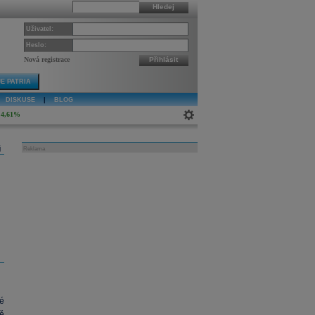
Hledej
Uživatel:
Heslo:
Nová registrace
Přihlásit
E PATRIA
DISKUSE
|
BLOG
4,61%
j
Reklama
é
ě