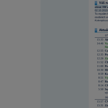
Váš n
obrat VW v
02.10.2015
To myslim 
osobnich v
Kolemjdouc
Aktuá
07
15:35
Ak
14:46
Vy
fi
12:55
Co
12:35
Po
12:26
Zá
11:52
ČE
11:00
Pe
10:30
Hl
8:59
Ko
8:51
Vý
8:47
Ro
8:14
CS
5:50
Sr
vý
06
15:57
ČN
15:31
Zá