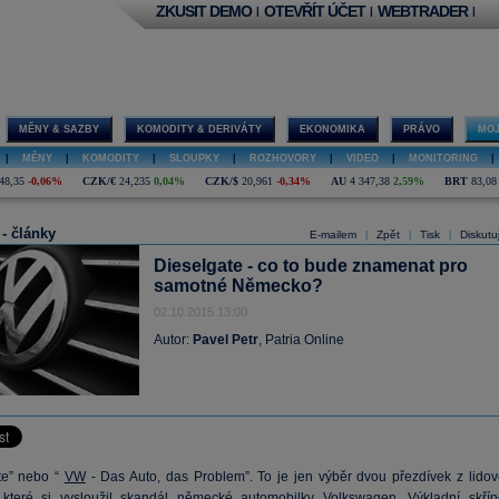
ZKUSIT DEMO
OTEVŘÍT ÚČET
WEBTRADER
|
|
|
MĚNY & SAZBY
KOMODITY & DERIVÁTY
EKONOMIKA
PRÁVO
MOJ
|
MĚNY
|
KOMODITY
|
SLOUPKY
|
ROZHOVORY
|
VIDEO
|
MONITORING
|
48,35
-0,06%
CZK/€
24,235
0,04%
CZK/$
20,961
-0,34%
AU
4 347,38
2,59%
BRT
83,08
 - články
E-mailem
Zpět
Tisk
Diskutu
|
|
|
Dieselgate - co to bude znamenat pro
samotné Německo?
02.10.2015 13:00
Autor:
Pavel Petr
, Patria Online
te” nebo “
VW
- Das Auto, das Problem”. To je jen výběr dvou přezdívek z lidov
i, které si vysloužil skandál německé automobilky
Volkswagen
. Výkladní skřín