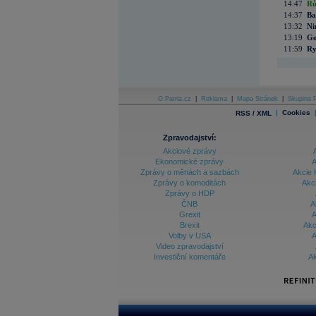
14:47
Rů
14:37
Ba
13:32
Ni
13:19
Go
11:59
Ry
O Patria.cz
|
Reklama
|
Mapa Stránek
|
Skupina P
|
Cookies
RSS / XML
Zpravodajství:
Akciové zprávy
Ekonomické zprávy
A
Zprávy o měnách a sazbách
Akcie 
Zprávy o komoditách
Akc
Zprávy o HDP
ČNB
A
Grexit
A
Brexit
Akc
Volby v USA
A
Video zpravodajství
Investiční komentáře
Ak