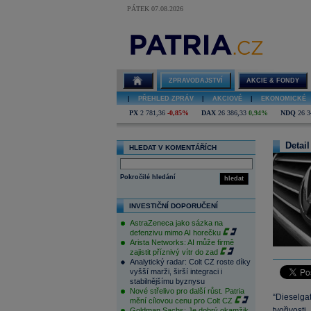
PÁTEK 07.08.2026
ZPRAVODAJSTVÍ
AKCIE & FONDY
|
PŘEHLED ZPRÁV
|
AKCIOVÉ
|
EKONOMICKÉ
PX
2 781,36
-0,85%
DAX
26 386,33
0,94%
NDQ
26 3
Detail
HLEDAT V KOMENTÁŘÍCH
Pokročilé hledání
hledat
INVESTIČNÍ DOPORUČENÍ
AstraZeneca jako sázka na
defenzivu mimo AI horečku
Arista Networks: AI může firmě
zajistit příznivý vítr do zad
Analytický radar: Colt CZ roste díky
vyšší marži, širší integraci i
stabilnějšímu byznysu
Nové střelivo pro další růst. Patria
“Dieselga
mění cílovou cenu pro Colt CZ
tvořivost
Goldman Sachs: Je dobrý okamžik