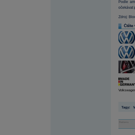
Podle ame
očekávat 
Zdroj: Bl
Čtěte 
Volkswagen
Tagy:
Reklama