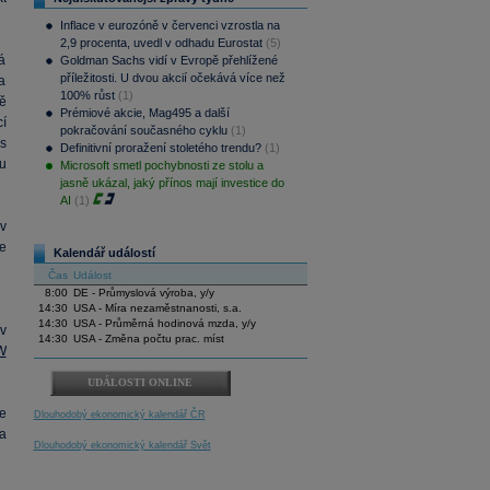
Inflace v eurozóně v červenci vzrostla na
2,9 procenta, uvedl v odhadu Eurostat
(5)
á
Goldman Sachs vidí v Evropě přehlížené
příležitosti. U dvou akcií očekává více než
a
100% růst
(1)
ě
Prémiové akcie, Mag495 a další
í
pokračování současného cyklu
(1)
s
Definitivní proražení stoletého trendu?
(1)
u
Microsoft smetl pochybnosti ze stolu a
jasně ukázal, jaký přínos mají investice do
AI
(1)
v
e
Kalendář událostí
Čas
Událost
8:00
DE - Průmyslová výroba, y/y
14:30
USA - Míra nezaměstnanosti, s.a.
14:30
USA - Průměrná hodinová mzda, y/y
 v
14:30
USA - Změna počtu prac. míst
W
UDÁLOSTI ONLINE
e
Dlouhodobý ekonomický kalendář ČR
a
Dlouhodobý ekonomický kalendář Svět