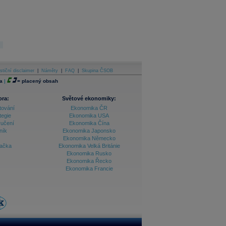
stiční disclaimer
|
Náměty
|
FAQ
|
Skupina ČSOB
a
|
=
placený obsah
ora:
Světové ekonomiky:
tování
Ekonomika ČR
tegie
Ekonomika USA
ručení
Ekonomika Čína
ník
Ekonomika Japonsko
Ekonomika Německo
lačka
Ekonomika Velká Británie
Ekonomika Rusko
Ekonomika Řecko
Ekonomika Francie