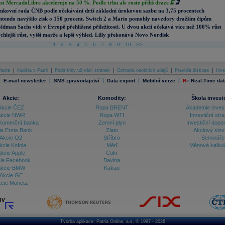
st MercadoLibre akceleruje na 50 %. Podle trhu ale roste příliš draze
nkovní rada ČNB podle očekávání drží základní úrokovou sazbu na 3,75 procentech
ntendo navýšilo zisk o 150 procent. Switch 2 a Mario pomohly navzdory dražším čipům
ldman Sachs vidí v Evropě přehlížené příležitosti. U dvou akcií očekává více než 100% růst
chlejší růst, vyšší marže a lepší výhled. Lilly překonává Novo Nordisk
1
2
3
4
5
6
7
8
9
10
>>
atria
|
Kariéra v Patrii
|
Podmínky užívání stránek
|
Ochrana osobních údajů
|
Pravidla diskuse
|
Inve
|
|
|
|
|
E-mail newsletter
SMS zpravodajství
Data export
Mobilní verze
R
=
Real-Time dat
Akcie:
Komodity:
Škola invest
Akcie ČEZ
Ropa BRENT
Akademie inves
kcie NWR
Ropa WTI
Investiční stra
Komerční banka
Zemní plyn
Investiční dopo
ie Erste Bank
Zlato
Akciový slov
Akcie O2
Stříbro
Semináře
kcie Kofola
Měď
Měnová kalku
kcie Apple
Cukr
ie Facebook
Bavlna
kcie BMW
Kakao
Akcie GE
cie Moneta
Tvorba aplikace:
Patria Online, a.s.
© 1997 - 2026