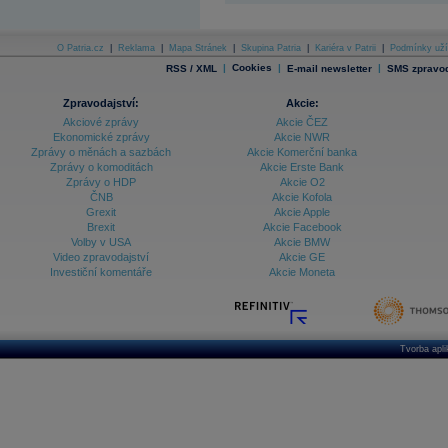
O Patria.cz
|
Reklama
|
Mapa Stránek
|
Skupina Patria
|
Kariéra v Patrii
|
Podmínky uží
|
Cookies
|
|
RSS / XML
E-mail newsletter
SMS zpravod
Zpravodajství:
Akcie:
Akciové zprávy
Akcie ČEZ
Ekonomické zprávy
Akcie NWR
Zprávy o měnách a sazbách
Akcie Komerční banka
Zprávy o komoditách
Akcie Erste Bank
Zprávy o HDP
Akcie O2
ČNB
Akcie Kofola
Grexit
Akcie Apple
Brexit
Akcie Facebook
Volby v USA
Akcie BMW
Video zpravodajství
Akcie GE
Investiční komentáře
Akcie Moneta
Tvorba apl