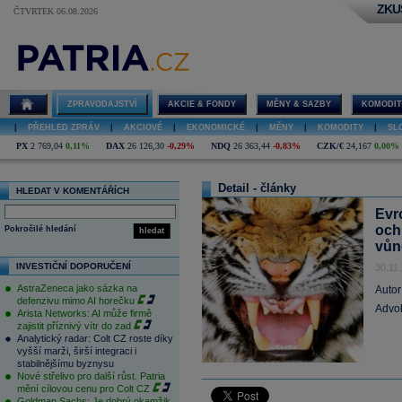
ZKU
ČTVRTEK 06.08.2026
ZPRAVODAJSTVÍ
AKCIE & FONDY
MĚNY & SAZBY
KOMODIT
|
PŘEHLED ZPRÁV
|
AKCIOVÉ
|
EKONOMICKÉ
|
MĚNY
|
KOMODITY
|
SL
PX
2 769,04
0,11%
DAX
26 126,30
-0,29%
NDQ
26 363,44
-0,83%
CZK/€
24,167
0,00%
Detail - články
HLEDAT V KOMENTÁŘÍCH
Evr
och
Pokročilé hledání
hledat
vůn
INVESTIČNÍ DOPORUČENÍ
30.11
AstraZeneca jako sázka na
Autor
defenzivu mimo AI horečku
Advok
Arista Networks: AI může firmě
zajistit příznivý vítr do zad
Analytický radar: Colt CZ roste díky
vyšší marži, širší integraci i
stabilnějšímu byznysu
Nové střelivo pro další růst. Patria
mění cílovou cenu pro Colt CZ
Goldman Sachs: Je dobrý okamžik