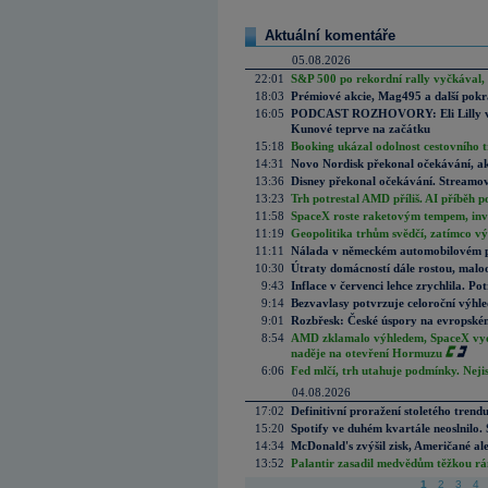
Aktuální komentáře
05.08.2026
22:01
S&P 500 po rekordní rally vyčkával,
18:03
Prémiové akcie, Mag495 a další pokr
16:05
PODCAST ROZHOVORY: Eli Lilly vs. 
Kunové teprve na začátku
15:18
Booking ukázal odolnost cestovního trh
14:31
Novo Nordisk překonal očekávání, akci
13:36
Disney překonal očekávání. Streamova
13:23
Trh potrestal AMD příliš. AI příběh p
11:58
SpaceX roste raketovým tempem, inves
11:19
Geopolitika trhům svědčí, zatímco v
11:11
Nálada v německém automobilovém prů
10:30
Útraty domácností dále rostou, malo
9:43
Inflace v červenci lehce zrychlila. Pot
9:14
Bezvavlasy potvrzuje celoroční výhl
9:01
Rozbřesk: České úspory na evropském
8:54
AMD zklamalo výhledem, SpaceX vydě
naděje na otevření Hormuzu
6:06
Fed mlčí, trh utahuje podmínky. Nejis
04.08.2026
17:02
Definitivní proražení stoletého trend
15:20
Spotify ve duhém kvartále neoslnilo. 
14:34
McDonald's zvýšil zisk, Američané ale
13:52
Palantir zasadil medvědům těžkou rá
1
2
3
4