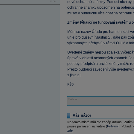
více...
nové ochranné známky. Pomocí nich byl př
ochranné známky upozorněn na potenciál
muset v budoucnu více dbát na ochranu s
Změny týkající se fungování systému
Mění se název Úřadu pro harmonizaci ve 
unie pro duševní vlastnictví, dále pak zp
významných přebytků v rámci OHIM a tak
Uvedené změny nejsou zdaleka vyčerpáv
úpravě v oblasti ochranných známek. Je ro
podoby předpisů a určité změny může ro
Přesto budoucí zavedení výše uvedených 
s jistotou.
KŠB
Reklama
Váš názor
Na tomto místě můžete zahájit diskusi. Zatím
pouze přihlášení uživatelé (
Přihlásit
). Pokud ne
zde
.