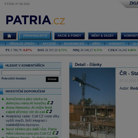
ZKU
PÁTEK 07.08.2026
ZPRAVODAJSTVÍ
AKCIE & FONDY
MĚNY & SAZBY
KOMODIT
|
PŘEHLED ZPRÁV
|
AKCIOVÉ
|
EKONOMICKÉ
|
MĚNY
|
KOMODITY
|
SL
PX
2 780,79
-0,87%
DAX
26 337,25
0,75%
NDQ
26 546,27
0,75%
CZK/€
24,242
0,06%
Detail - články
HLEDAT V KOMENTÁŘÍCH
ČR - Sta
Pokročilé hledání
hledat
07.12.2015 
Autor:
Red
INVESTIČNÍ DOPORUČENÍ
AstraZeneca jako sázka na
defenzivu mimo AI horečku
Arista Networks: AI může firmě
zajistit příznivý vítr do zad
Analytický radar: Colt CZ roste díky
vyšší marži, širší integraci i
stabilnějšímu byznysu
Nové střelivo pro další růst. Patria
mění cílovou cenu pro Colt CZ
Goldman Sachs: Je dobrý okamžik