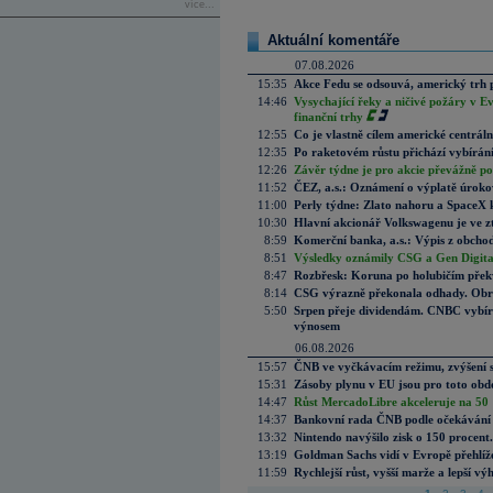
více...
Aktuální komentáře
07.08.2026
15:35
Akce Fedu se odsouvá, americký trh 
14:46
Vysychající řeky a ničivé požáry v E
finanční trhy
12:55
Co je vlastně cílem americké centrál
12:35
Po raketovém růstu přichází vybírán
12:26
Závěr týdne je pro akcie převážně po
11:52
ČEZ, a.s.: Oznámení o výplatě úrok
11:00
Perly týdne: Zlato nahoru a SpaceX 
10:30
Hlavní akcionář Volkswagenu je ve z
8:59
Komerční banka, a.s.: Výpis z obchod
8:51
Výsledky oznámily CSG a Gen Digital
8:47
Rozbřesk: Koruna po holubičím přek
8:14
CSG výrazně překonala odhady. Obran
5:50
Srpen přeje dividendám. CNBC vybírá
výnosem
06.08.2026
15:57
ČNB ve vyčkávacím režimu, zvýšení s
15:31
Zásoby plynu v EU jsou pro toto obdo
14:47
Růst MercadoLibre akceleruje na 50 %
14:37
Bankovní rada ČNB podle očekávání 
13:32
Nintendo navýšilo zisk o 150 procen
13:19
Goldman Sachs vidí v Evropě přehlíže
11:59
Rychlejší růst, vyšší marže a lepší v