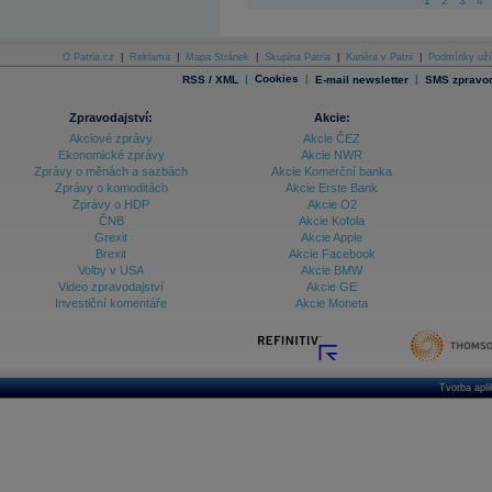
1
2
3
4
O Patria.cz
|
Reklama
|
Mapa Stránek
|
Skupina Patria
|
Kariéra v Patrii
|
Podmínky uží
|
Cookies
|
|
RSS / XML
E-mail newsletter
SMS zpravod
Zpravodajství:
Akcie:
Akciové zprávy
Akcie ČEZ
Ekonomické zprávy
Akcie NWR
Zprávy o měnách a sazbách
Akcie Komerční banka
Zprávy o komoditách
Akcie Erste Bank
Zprávy o HDP
Akcie O2
ČNB
Akcie Kofola
Grexit
Akcie Apple
Brexit
Akcie Facebook
Volby v USA
Akcie BMW
Video zpravodajství
Akcie GE
Investiční komentáře
Akcie Moneta
Tvorba apl