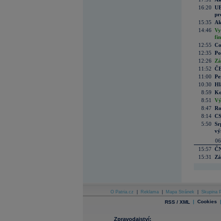
16:20
UE
pr
15:35
Ak
14:46
Vy
fi
12:55
Co
12:35
Po
12:26
Zá
11:52
ČE
11:00
Pe
10:30
Hl
8:59
Ko
8:51
Vý
8:47
Ro
8:14
CS
5:50
Sr
vý
06
15:57
ČN
15:31
Zá
O Patria.cz
|
Reklama
|
Mapa Stránek
|
Skupina P
|
Cookies
RSS / XML
Zpravodajství: