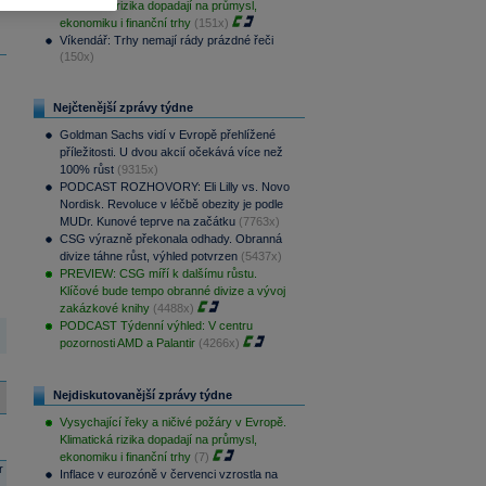
Klimatická rizika dopadají na průmysl,
ekonomiku i finanční trhy
(151x)
Víkendář: Trhy nemají rády prázdné řeči
(150x)
Nejčtenější zprávy týdne
Goldman Sachs vidí v Evropě přehlížené
příležitosti. U dvou akcií očekává více než
100% růst
(9315x)
PODCAST ROZHOVORY: Eli Lilly vs. Novo
Nordisk. Revoluce v léčbě obezity je podle
MUDr. Kunové teprve na začátku
(7763x)
CSG výrazně překonala odhady. Obranná
divize táhne růst, výhled potvrzen
(5437x)
PREVIEW: CSG míří k dalšímu růstu.
Klíčové bude tempo obranné divize a vývoj
zakázkové knihy
(4488x)
PODCAST Týdenní výhled: V centru
pozornosti AMD a Palantir
(4266x)
Nejdiskutovanější zprávy týdne
Vysychající řeky a ničivé požáry v Evropě.
Klimatická rizika dopadají na průmysl,
ekonomiku i finanční trhy
(7)
r
Inflace v eurozóně v červenci vzrostla na