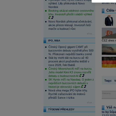
téměř 40 
výhled. Lilly překonává Novo
Nordisk
Čtěte 
Booking ukázal odolnost cestovního
trhu. Investoři přešli i slabší výhled
Novo Nordisk překonal očekávání,
akcie přesto klesají. Investoři řeší
marže a budoucí růst
více...
ČEZ dnes rá
IPO, M&A
Čínský čipový gigant CXMT při
burzovním debutu vystřelil přes 500
%. Překonal i největší banku země
Stát by mohl dát na burzu až 40
procent akcií pražského letiště v
roce 2028, řekl Babiš
Čínský Moonshot AI míří na burzu.
Jeho model Kimi K3 znovu rozvířil
debatu o budoucnosti AI
SK Hynix míří na Nasdaq. O jeden z
Tagy:
t
největších burzovních debutů v
historii je obrovský zájem
Nová vlna mega IPO hýbe trhy.
Reklama
Rychlé zařazování do indexů
přináší šance i rizika
více...
Váš n
TÝDENNÍ PŘEHLEDY
to by štíp
13.03.2025