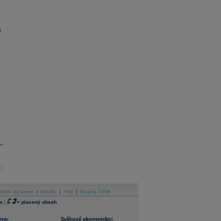
i
stiční disclaimer
|
Náměty
|
FAQ
|
Skupina ČSOB
a
|
=
placený obsah
ora:
Světové ekonomiky: