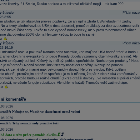
ze lihoviny ? USA clo, Rusko sankce a muslimové oficiálně nepijí... tak kam ???
y štípalo
Přidat názo
25 8:55
m alkoholu je tak absolutní převěs poptávky, že ani úplná ztráta USA nebude mít žádný
No a levný alkohol vozit do USA je dost absurdní, protože náklady za dopravu začnou tvořit
obě hlavní část ceny. Takže to sice vypadá bombasticky, ale v praxi to neznamená vůbec
eme dát odvetou 200% clo na Heinzův kečup, to bude to samé.
an
y štípalo
Přidat názo
25 16:19
 tu minimálně Asie, a pak také Kanada nebo Austrálie, kde mají teď USA hodně "rádi" a budou
 z amerických na evropské (v případě Kanady docela významný objem kořalky a vína). Ale
 právě ten špatný pohled. Klíčový by měl být pohled spotřebitele. Nechce tyto produkty? Nebo
e je mít drahé? Nechá si tohle líbit? Nesmyslnost cel se vždy ukazuje na pohledu
telů, skrze ně jde primárně makroekonomický dopad. Ne přes výrobu. Když udělám
tele chudší, protože jim zdražím spotřebu, je mi k ničemu, že pár z nich získá zaměstnání v
abrikách, protože budou-li reálně chudší (skrze dražší dovozy), ve výsledku si pořídí i méně
 zboží, ne všude funguje substituce. Ale tohle ne každý Trumpův volič zatím chápe.
hio
lní komentáře
.08.2026
kendář: Nebojte se, Warsh ve skutečnosti nemá velení
.08.2026
kendář: Trhy nemají rády prázdné řeči
.08.2026
abá data z trhu práce pomohla akciím
cie v optimismu, průmysl v extrémním, dluhopisy neprotestují