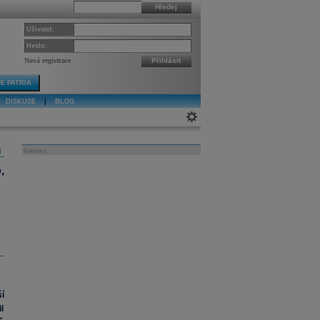
Hledej
Uživatel:
Heslo:
Nová registrace
Přihlásit
E PATRIA
DISKUSE
|
BLOG
j
Reklama
,
í
l