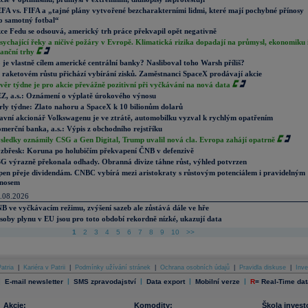
FA vs. FIFA a „tajné plány vytvořené bezcharakterními lidmi, které mají pochybné přínosy
o samotný fotbal“
ce Fedu se odsouvá, americký trh práce překvapil opět negativně
sychající řeky a ničivé požáry v Evropě. Klimatická rizika dopadají na průmysl, ekonomiku 
nanční trhy
 je vlastně cílem americké centrální banky? Nasliboval toho Warsh příliš?
 raketovém růstu přichází vybírání zisků. Zaměstnanci SpaceX prodávají akcie
věr týdne je pro akcie převážně pozitivní při vyčkávání na nová data
Z, a.s.: Oznámení o výplatě úrokového výnosu
rly týdne: Zlato nahoru a SpaceX k 10 bilionům dolarů
avní akcionář Volkswagenu je ve ztrátě, automobilku vyzval k rychlým opatřením
merční banka, a.s.: Výpis z obchodního rejstříku
sledky oznámily CSG a Gen Digital, Trump uvalil nová cla. Evropa zahájí opatrně
zbřesk: Koruna po holubičím překvapení ČNB v defenzivě
G výrazně překonala odhady. Obranná divize táhne růst, výhled potvrzen
pen přeje dividendám. CNBC vybírá mezi aristokraty s růstovým potenciálem i pravidelným
nosem
.08.2026
B ve vyčkávacím režimu, zvýšení sazeb ale zůstává dále ve hře
soby plynu v EU jsou pro toto období rekordně nízké, ukazují data
1
2
3
4
5
6
7
8
9
10
>>
atria
|
Kariéra v Patrii
|
Podmínky užívání stránek
|
Ochrana osobních údajů
|
Pravidla diskuse
|
Inve
|
|
|
|
|
E-mail newsletter
SMS zpravodajství
Data export
Mobilní verze
R
=
Real-Time dat
Akcie:
Komodity:
Škola invest