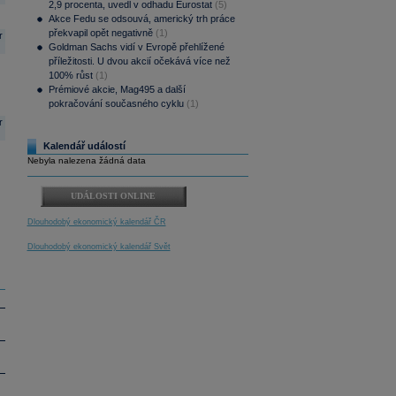
2,9 procenta, uvedl v odhadu Eurostat
(5)
Akce Fedu se odsouvá, americký trh práce
překvapil opět negativně
(1)
r
Goldman Sachs vidí v Evropě přehlížené
příležitosti. U dvou akcií očekává více než
100% růst
(1)
Prémiové akcie, Mag495 a další
pokračování současného cyklu
(1)
r
Kalendář událostí
Nebyla nalezena žádná data
UDÁLOSTI ONLINE
Dlouhodobý ekonomický kalendář ČR
Dlouhodobý ekonomický kalendář Svět