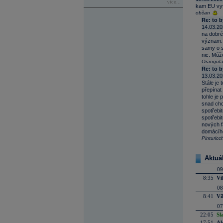
více...
kam EU vyve
občan
Re: to b
14.03.20
na dobré
význam. 
samy o s
nic. Můž
Orangut
Re: to b
13.03.20
Stále je
přepínat
tohle je
snad chc
spotřebi
spotřebi
nových f
domácího
Pinturicc
Aktuá
09
8:35
Ví
08
8:41
Ví
07
22:05
Sl
17:51
Ak