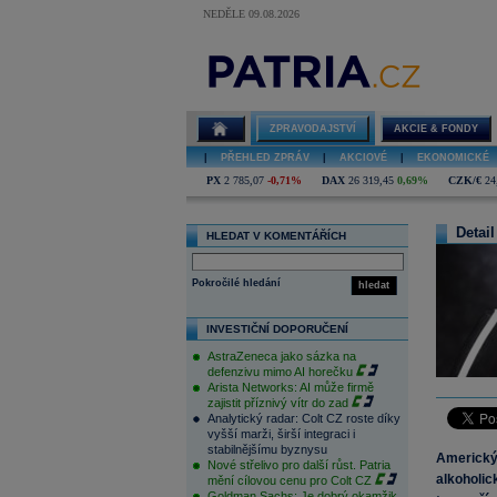
NEDĚLE 09.08.2026
ZPRAVODAJSTVÍ
AKCIE & FONDY
|
PŘEHLED ZPRÁV
|
AKCIOVÉ
|
EKONOMICKÉ
PX
2 785,07
-0,71%
DAX
26 319,45
0,69%
CZK/€
24
Detail
HLEDAT V KOMENTÁŘÍCH
Pokročilé hledání
hledat
INVESTIČNÍ DOPORUČENÍ
AstraZeneca jako sázka na
defenzivu mimo AI horečku
Arista Networks: AI může firmě
zajistit příznivý vítr do zad
Analytický radar: Colt CZ roste díky
vyšší marži, širší integraci i
stabilnějšímu byznysu
Americký 
Nové střelivo pro další růst. Patria
alkoholic
mění cílovou cenu pro Colt CZ
Goldman Sachs: Je dobrý okamžik