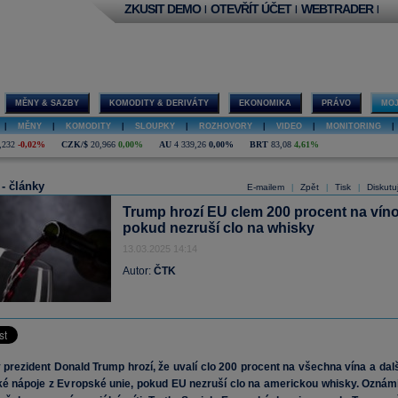
ZKUSIT DEMO
OTEVŘÍT ÚČET
WEBTRADER
|
|
|
MĚNY & SAZBY
KOMODITY & DERIVÁTY
EKONOMIKA
PRÁVO
MOJ
|
MĚNY
|
KOMODITY
|
SLOUPKY
|
ROZHOVORY
|
VIDEO
|
MONITORING
|
,232
-0,02%
CZK/$
20,966
0,00%
AU
4 339,26
0,00%
BRT
83,08
4,61%
 - články
E-mailem
Zpět
Tisk
Diskutu
|
|
|
Trump hrozí EU clem 200 procent na víno
pokud nezruší clo na whisky
13.03.2025 14:14
Autor:
ČTK
prezident Donald Trump hrozí, že uvalí clo 200 procent na všechna vína a dalš
ké nápoje z Evropské unie, pokud EU nezruší clo na americkou whisky. Oznámi