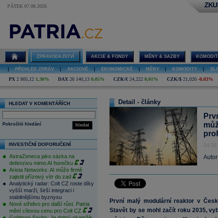
ZKU
PÁTEK 07.08.2026
ZPRAVODAJSTVÍ
AKCIE & FONDY
MĚNY & SAZBY
KOMODIT
|
PŘEHLED ZPRÁV
|
AKCIOVÉ
|
EKONOMICKÉ
|
MĚNY
|
KOMODITY
|
SL
PX
2 805,12
1,30%
DAX
26 140,13
0,05%
CZK/€
24,222
0,01%
CZK/$
21,020
-0,03%
Detail - články
HLEDAT V KOMENTÁŘÍCH
Prv
můž
Pokročilé hledání
hledat
proh
INVESTIČNÍ DOPORUČENÍ
14.05
AstraZeneca jako sázka na
Autor
defenzivu mimo AI horečku
Arista Networks: AI může firmě
zajistit příznivý vítr do zad
Analytický radar: Colt CZ roste díky
vyšší marži, širší integraci i
stabilnějšímu byznysu
První malý modulární reaktor v Česk
Nové střelivo pro další růst. Patria
Stavět by se mohl začít roku 2035, vy
mění cílovou cenu pro Colt CZ
Goldman Sachs: Je dobrý okamžik