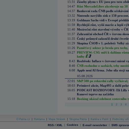
15:31
Zásoby plynu v EU jsou pro toto obdo
14:47
Růst MercadoLibre akceleruje na 50 %
14:37
Bankovní rada ČNB podle očekávání 
13:32
Nintendo navýšilo zisk o 150 procen
13:19
Goldman Sachs vidí v Evropě přehlíže
11:59
Rychlejší růst, vyšší marže a lepší v
11:40
Meziroční růst stavební výroby v ČR
11:37
Zahraniční obchod ČR v červnu skonč
11:35
Český průmysl zakončil druhé čtvrtlet
11:29
Skupina ČSOB v 1. pololetí: Velký zá
11:26
Paměťový sektor je brzda pro techy,
10:27
PREVIEW: CSG míří k dalšímu růstu.
knihy
8:43
Rozbřesk: Inflace v červenci mírně v
8:40
ČNB rozhodne o sazbách, trhy mezitím
6:08
Apple není AI firma. Jeho síla stojí n
05.08.2026
22:01
S&P 500 po rekordní rally vyčkával,
18:03
Prémiové akcie, Mag495 a další pokr
16:05
PODCAST ROZHOVORY: Eli Lilly vs. 
Kunové teprve na začátku
15:18
Booking ukázal odolnost cestovního trh
1
2
3
4
O Patria.cz
|
Reklama
|
Mapa Stránek
|
Skupina Patria
|
Kariéra v Patrii
|
Podmínky uží
|
Cookies
|
|
RSS / XML
E-mail newsletter
SMS zpravod