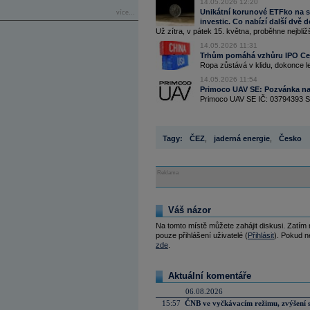
14.05.2026 12:20
Unikátní korunové ETFko na sv
více...
investic. Co nabízí další dvě 
Už zítra, v pátek 15. května, proběhne nejbliž
14.05.2026 11:31
Trhům pomáhá vzhůru IPO Cere
Ropa zůstává v klidu, dokonce le
14.05.2026 11:54
Primoco UAV SE: Pozvánka na
Primoco UAV SE IČ: 03794393 Sp
Tagy:
ČEZ
,
jaderná energie
,
Česko
Reklama
Váš názor
Na tomto místě můžete zahájit diskusi. Zatím
pouze přihlášení uživatelé (
Přihlásit
). Pokud ne
zde
.
Aktuální komentáře
06.08.2026
15:57
ČNB ve vyčkávacím režimu, zvýšení s