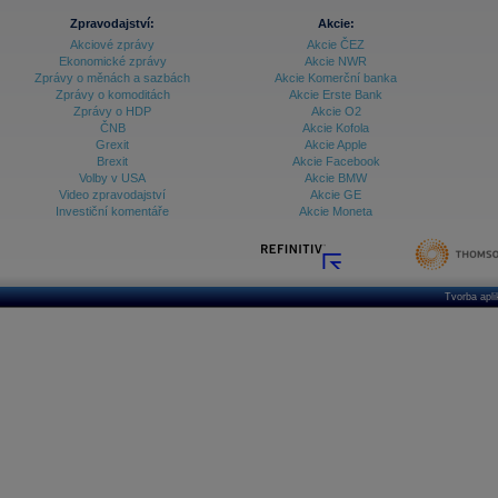
Zpravodajství:
Akcie:
Akciové zprávy
Akcie ČEZ
Ekonomické zprávy
Akcie NWR
Zprávy o měnách a sazbách
Akcie Komerční banka
Zprávy o komoditách
Akcie Erste Bank
Zprávy o HDP
Akcie O2
ČNB
Akcie Kofola
Grexit
Akcie Apple
Brexit
Akcie Facebook
Volby v USA
Akcie BMW
Video zpravodajství
Akcie GE
Investiční komentáře
Akcie Moneta
Tvorba apl