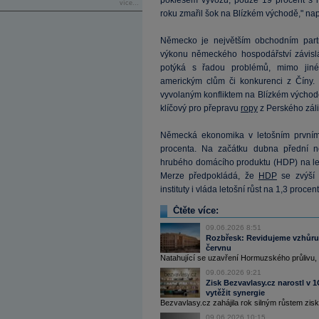
poklesem vývozu, pouze 19 procent s n
více...
roku zmařil šok na Blízkém východě," na
Německo je největším obchodním part
výkonu německého hospodářství závisl
potýká s řadou problémů, mimo jiné k
americkým clům či konkurenci z Číny.
vyvolaným konfliktem na Blízkém východ
klíčový pro přepravu
ropy
z Perského záli
Německá ekonomika v letošním prvním čt
procenta. Na začátku dubna přední ně
hrubého domácího produktu (HDP) na let
Merze předpokládá, že
HDP
se zvýší 
instituty i vláda letošní růst na 1,3 procen
Čtěte více:
09.06.2026 8:51
Rozbřesk: Revidujeme vzhůru 
červnu
Natahující se uzavření Hormuzského průlivu, zvy
09.06.2026 9:21
Zisk Bezvavlasy.cz narostl v 
vytěžit synergie
Bezvavlasy.cz zahájila rok silným růstem zisko
09.06.2026 10:15