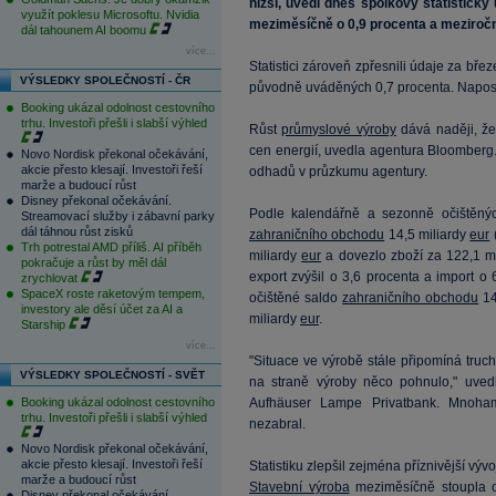
nižší, uvedl dnes spolkový statistick
využít poklesu Microsoftu. Nvidia
meziměsíčně o 0,9 procenta a meziročn
dál tahounem AI boomu
více...
Statistici zároveň zpřesnili údaje za břez
VÝSLEDKY SPOLEČNOSTÍ - ČR
původně uváděných 0,7 procenta. Napo
Booking ukázal odolnost cestovního
trhu. Investoři přešli i slabší výhled
Růst
průmyslové výroby
dává naději, že
cen energií, uvedla agentura Bloomberg
Novo Nordisk překonal očekávání,
akcie přesto klesají. Investoři řeší
odhadů v průzkumu agentury.
marže a budoucí růst
Disney překonal očekávání.
Podle kalendářně a sezonně očištěný
Streamovací služby i zábavní parky
dál táhnou růst zisků
zahraničního obchodu
14,5 miliardy
eur
Trh potrestal AMD příliš. AI příběh
miliardy
eur
a dovezlo zboží za 122,1 m
pokračuje a růst by měl dál
export zvýšil o 3,6 procenta a import o
zrychlovat
SpaceX roste raketovým tempem,
očištěné saldo
zahraničního obchodu
14
investory ale děsí účet za AI a
miliardy
eur
.
Starship
více...
"Situace ve výrobě stále připomíná truch
VÝSLEDKY SPOLEČNOSTÍ - SVĚT
na straně výroby něco pohnulo," uve
Booking ukázal odolnost cestovního
Aufhäuser Lampe Privatbank. Mnohami
trhu. Investoři přešli i slabší výhled
nezabral.
Novo Nordisk překonal očekávání,
akcie přesto klesají. Investoři řeší
Statistiku zlepšil zejména příznivější výv
marže a budoucí růst
Stavební výroba
meziměsíčně stoupla o
Disney překonal očekávání.