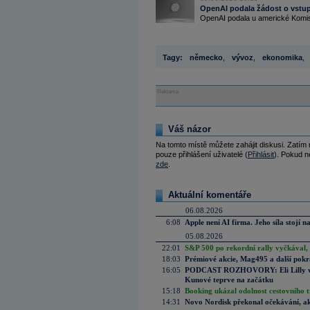
OpenAI podala žádost o vstup
OpenAI podala u americké Komise
Tagy:
německo
,
vývoz
,
ekonomika
,
Reklama
Váš názor
Na tomto místě můžete zahájit diskusi. Zatím
pouze přihlášení uživatelé (
Přihlásit
). Pokud ne
zde
.
Aktuální komentáře
06.08.2026
6:08
Apple není AI firma. Jeho síla stojí n
05.08.2026
22:01
S&P 500 po rekordní rally vyčkával,
18:03
Prémiové akcie, Mag495 a další pokr
16:05
PODCAST ROZHOVORY: Eli Lilly vs. 
Kunové teprve na začátku
15:18
Booking ukázal odolnost cestovního trh
14:31
Novo Nordisk překonal očekávání, akci