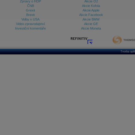
Zprávy o HDP
Akcie O2
ČNB
Akcie Kofola
Grexit
Akcie Apple
Brexit
Akcie Facebook
Volby v USA
Akcie BMW
Video zpravodajství
Akcie GE
Investiční komentáře
Akcie Moneta
Tvorba apl