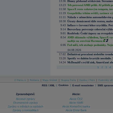
13:36
Disney překonal očekávání. Streamova
13:23
Trh potrestal AMD příliš. AI příběh p
11:58
SpaceX roste raketovým tempem, inves
11:19
Geopolitika trhům svědčí, zatímco v
11:11
Nálada v německém automobilovém prů
10:30
Útraty domácností dále rostou, malo
9:43
Inflace v červenci lehce zrychlila. Pot
9:14
Bezvavlasy potvrzuje celoroční výhl
9:01
Rozbřesk: České úspory na evropském
8:54
AMD zklamalo výhledem, SpaceX vydě
naděje na otevření Hormuzu
6:06
Fed mlčí, trh utahuje podmínky. Nejis
04.08.2026
17:02
Definitivní proražení stoletého trend
15:20
Spotify ve duhém kvartále neoslnilo. 
14:34
McDonald's zvýšil zisk, Američané ale
1
2
3
4
O Patria.cz
|
Reklama
|
Mapa Stránek
|
Skupina Patria
|
Kariéra v Patrii
|
Podmínky uží
|
Cookies
|
|
RSS / XML
E-mail newsletter
SMS zpravod
Zpravodajství:
Akcie:
Akciové zprávy
Akcie ČEZ
Ekonomické zprávy
Akcie NWR
Zprávy o měnách a sazbách
Akcie Komerční banka
Zprávy o komoditách
Akcie Erste Bank