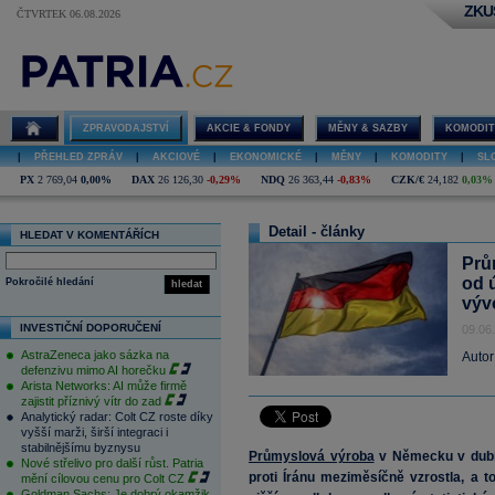
ZKU
ČTVRTEK 06.08.2026
ZPRAVODAJSTVÍ
AKCIE & FONDY
MĚNY & SAZBY
KOMODIT
|
PŘEHLED ZPRÁV
|
AKCIOVÉ
|
EKONOMICKÉ
|
MĚNY
|
KOMODITY
|
SL
PX
2 769,04
0,00%
DAX
26 126,30
-0,29%
NDQ
26 363,44
-0,83%
CZK/€
24,182
0,03%
Detail - články
HLEDAT V KOMENTÁŘÍCH
Prů
od ú
Pokročilé hledání
hledat
výv
INVESTIČNÍ DOPORUČENÍ
09.06
AstraZeneca jako sázka na
Autor
defenzivu mimo AI horečku
Arista Networks: AI může firmě
zajistit příznivý vítr do zad
Analytický radar: Colt CZ roste díky
vyšší marži, širší integraci i
stabilnějšímu byznysu
Průmyslová výroba
v Německu v dubnu
Nové střelivo pro další růst. Patria
proti Íránu meziměsíčně vzrostla, a t
mění cílovou cenu pro Colt CZ
Goldman Sachs: Je dobrý okamžik