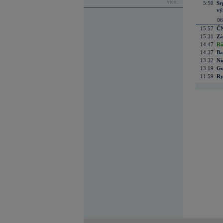
více...
5:50
Sr
vý
06
15:57
ČN
15:31
Zá
14:47
Rů
14:37
Ba
13:32
Ni
13:19
Go
11:59
Ry