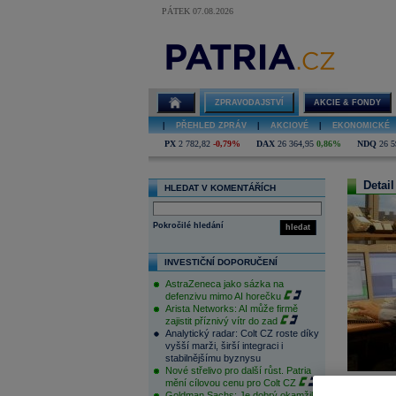
PÁTEK 07.08.2026
ZPRAVODAJSTVÍ
AKCIE & FONDY
|
PŘEHLED ZPRÁV
|
AKCIOVÉ
|
EKONOMICKÉ
PX
2 782,82
-0,79%
DAX
26 364,95
0,86%
NDQ
26 5
Detail
HLEDAT V KOMENTÁŘÍCH
Pokročilé hledání
hledat
INVESTIČNÍ DOPORUČENÍ
AstraZeneca jako sázka na
defenzivu mimo AI horečku
Arista Networks: AI může firmě
zajistit příznivý vítr do zad
Analytický radar: Colt CZ roste díky
vyšší marži, širší integraci i
stabilnějšímu byznysu
Nové střelivo pro další růst. Patria
mění cílovou cenu pro Colt CZ
Goldman Sachs: Je dobrý okamžik