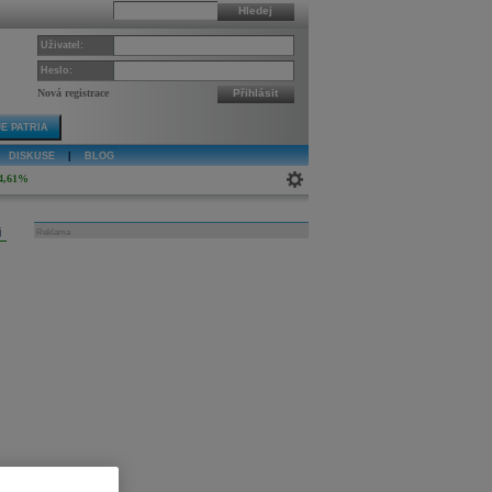
Hledej
Uživatel:
Heslo:
Nová registrace
Přihlásit
E PATRIA
DISKUSE
|
BLOG
4,61%
j
Reklama