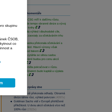
Související komentáře
PREVIEW: CSG míří k dalšímu růstu.
Klíčové bude tempo obranné divize a vývoj
pro skupinu
zakázkové knihy
Erste zvýšila výhled i dlouhodobé cíle,
výnosy ale zaostaly za očekáváním trhu
ránek ČSOB,
Komerční banka překonala očekávání a
kytnout co
zlepšila výhled. Hlavní výnosy však
innost a
zůstávají pod tlakem
Moneta se vytáhla se silnou sadou
výsledků, které budou pro cenu akcií
a
podpůrné
Moneta by měla pokračovat v růstu.
Klíčovým tématem bude kapitál a výplata
akcionářům
ím
Nejčtenější zprávy dne
CSG výrazně překonala odhady. Obranná
divize táhne růst, výhled potvrzen
(4097x)
Goldman Sachs vidí v Evropě přehlížené
příležitosti. U dvou akcií očekává více než
100% růst
(2322x)