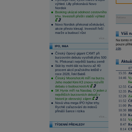
výhled. Lilly překonává Novo
Nordisk
Booking ukázal odolnost cestovního
trhu. Investoři přešli i slabší výhled
Reklama
Novo Nordisk překonal očekávání,
akcie přesto klesají. Investoři řeší
marže a budoucí růst
Váš n
více...
Na tomto m
pouze přihl
IPO, M&A
zde
.
Čínský čipový gigant CXMT při
burzovním debutu vystřelil přes 500
Aktuá
%. Překonal i největší banku země
Stát by mohl dát na burzu až 40
07
procent akcií pražského letiště v
15:35
Ak
roce 2028, řekl Babiš
14:46
Vy
Čínský Moonshot AI míří na burzu.
fi
Jeho model Kimi K3 znovu rozvířil
debatu o budoucnosti AI
12:55
Co
SK Hynix míří na Nasdaq. O jeden z
12:35
Po
největších burzovních debutů v
12:26
Zá
historii je obrovský zájem
11:52
ČE
Nová vlna mega IPO hýbe trhy.
11:00
Pe
Rychlé zařazování do indexů
10:30
Hl
přináší šance i rizika
8:59
Ko
více...
8:51
Vý
8:47
Ro
TÝDENNÍ PŘEHLEDY
8:14
CS