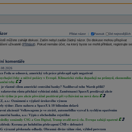
ázor
Přidat názor
Pavouk
Od nejnovějších
|
ístě můžete zahájit diskusi. Zatím nebyl zadán žádný názor. Do diskuse mohou přispívat
ášení uživatelé (
Přihlásit
). Pokud nemáte účet, na který byste se mohli přihlásit, registrujte se
lní komentáře
.08.2026
ce Fedu se odsouvá, americký trh práce překvapil opět negativně
sychající řeky a ničivé požáry v Evropě. Klimatická rizika dopadají na průmysl, ekonomiku 
nanční trhy
 je vlastně cílem americké centrální banky? Nasliboval toho Warsh příliš?
 raketovém růstu přichází vybírání zisků. Zaměstnanci SpaceX prodávají akcie
věr týdne je pro akcie převážně pozitivní při vyčkávání na nová data
Z, a.s.: Oznámení o výplatě úrokového výnosu
rly týdne: Zlato nahoru a SpaceX k 10 bilionům dolarů
avní akcionář Volkswagenu je ve ztrátě, automobilku vyzval k rychlým opatřením
merční banka, a.s.: Výpis z obchodního rejstříku
sledky oznámily CSG a Gen Digital, Trump uvalil nová cla. Evropa zahájí opatrně
zbřesk: Koruna po holubičím překvapení ČNB v defenzivě
G výrazně překonala odhady. Obranná divize táhne růst, výhled potvrzen