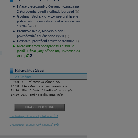
Inflace v eurozóně v červenci vzrostla na
2,9 procenta, uvedl v odhadu Eurostat
(5)
Goldman Sachs vidí v Evropě přehlížené
příležitosti. U dvou akcií očekává více než
100% růst
(1)
Prémiové akcie, Mag495 a další
pokračování současného cyklu
(1)
Definitivní proražení stoletého trendu?
(1)
Microsoft smetl pochybnosti ze stolu a
jasně ukázal, jaký přínos mají investice do
AI
(1)
Kalendář událostí
Čas
Událost
8:00
DE - Průmyslová výroba, y/y
14:30
USA - Míra nezaměstnanosti, s.a.
14:30
USA - Průměrná hodinová mzda, y/y
14:30
USA - Změna počtu prac. míst
UDÁLOSTI ONLINE
Dlouhodobý ekonomický kalendář ČR
Dlouhodobý ekonomický kalendář Svět