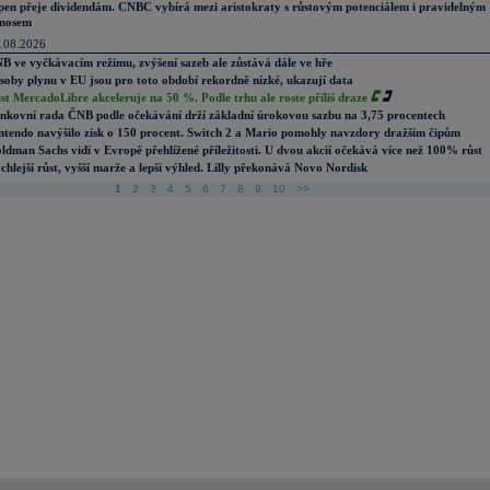
pen přeje dividendám. CNBC vybírá mezi aristokraty s růstovým potenciálem i pravidelným
nosem
.08.2026
B ve vyčkávacím režimu, zvýšení sazeb ale zůstává dále ve hře
soby plynu v EU jsou pro toto období rekordně nízké, ukazují data
st MercadoLibre akceleruje na 50 %. Podle trhu ale roste příliš draze
nkovní rada ČNB podle očekávání drží základní úrokovou sazbu na 3,75 procentech
ntendo navýšilo zisk o 150 procent. Switch 2 a Mario pomohly navzdory dražším čipům
ldman Sachs vidí v Evropě přehlížené příležitosti. U dvou akcií očekává více než 100% růst
chlejší růst, vyšší marže a lepší výhled. Lilly překonává Novo Nordisk
1
2
3
4
5
6
7
8
9
10
>>