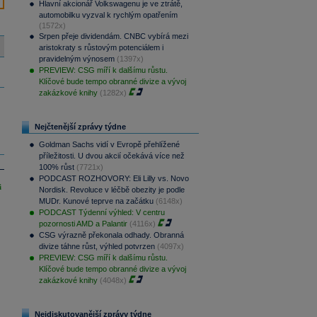
Hlavní akcionář Volkswagenu je ve ztrátě,
automobilku vyzval k rychlým opatřením
(1572x)
Srpen přeje dividendám. CNBC vybírá mezi
aristokraty s růstovým potenciálem i
pravidelným výnosem
(1397x)
PREVIEW: CSG míří k dalšímu růstu.
Klíčové bude tempo obranné divize a vývoj
zakázkové knihy
(1282x)
Nejčtenější zprávy týdne
Goldman Sachs vidí v Evropě přehlížené
příležitosti. U dvou akcií očekává více než
100% růst
(7721x)
PODCAST ROZHOVORY: Eli Lilly vs. Novo
i
Nordisk. Revoluce v léčbě obezity je podle
MUDr. Kunové teprve na začátku
(6148x)
PODCAST Týdenní výhled: V centru
pozornosti AMD a Palantir
(4116x)
CSG výrazně překonala odhady. Obranná
divize táhne růst, výhled potvrzen
(4097x)
PREVIEW: CSG míří k dalšímu růstu.
Klíčové bude tempo obranné divize a vývoj
zakázkové knihy
(4048x)
Nejdiskutovanější zprávy týdne