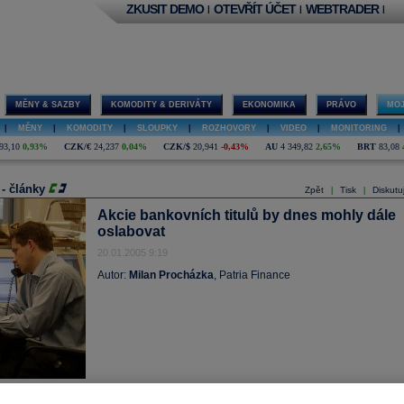
ZKUSIT DEMO
OTEVŘÍT ÚČET
WEBTRADER
|
|
|
MĚNY & SAZBY
KOMODITY & DERIVÁTY
EKONOMIKA
PRÁVO
MOJ
|
MĚNY
|
KOMODITY
|
SLOUPKY
|
ROZHOVORY
|
VIDEO
|
MONITORING
|
93,10
0,93%
CZK/€
24,237
0,04%
CZK/$
20,941
-0,43%
AU
4 349,82
2,65%
BRT
83,08
 - články
Zpět
Tisk
Diskutu
|
|
Akcie bankovních titulů by dnes mohly dále
oslabovat
20.01.2005 9:19
Autor:
Milan Procházka
, Patria Finance