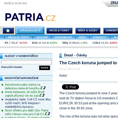
ZKU
NEDĚLE 09.08.2026
ZPRAVODAJSTVÍ
AKCIE & FONDY
MĚNY & SAZBY
KOMODIT
|
PŘEHLED ZPRÁV
|
AKCIOVÉ
|
EKONOMICKÉ
|
MĚNY
|
KOMODITY
|
SL
PX
2 785,07
-0,71%
DAX
26 319,45
0,69%
NDQ
26 690,62
1,30%
CZK/€
24,232
-0,02%
Detail - články
HLEDAT V KOMENTÁŘÍCH
The Czech koruna jumped to 
Pokročilé hledání
hledat
14.12.2004 9:28
Autor:
INVESTIČNÍ DOPORUČENÍ
AstraZeneca jako sázka na
defenzivu mimo AI horečku
Arista Networks: AI může firmě
The Czech koruna jumped to new 2-year 
zajistit příznivý vítr do zad
sold its TV station Nova to US investor
Analytický radar: Colt CZ roste díky
vyšší marži, širší integraci i
EUR/CZK 30.53 just at the opening and sl
stabilnějšímu byznysu
close in the 30.65 zone.
Nové střelivo pro další růst. Patria
mění cílovou cenu pro Colt CZ
The rise of the koruna was not wise specu
Goldman Sachs: Je dobrý okamžik