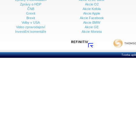
Zprávy o HDP
Akcie O2
ČNB
Akcie Kofola
Grexit
Akcie Apple
Brexit
Akcie Facebook
Volby v USA
Akcie BMW
Video zpravodajství
Akcie GE
Investiční komentáře
Akcie Moneta
Tvorba apl