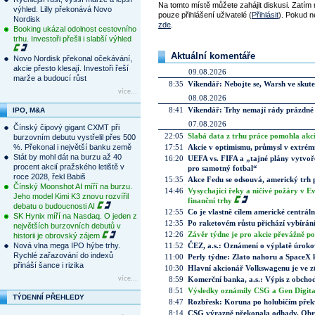
Na tomto místě můžete zahájit diskusi. Zatím
výhled. Lilly překonává Novo
pouze přihlášení uživatelé (
Přihlásit
). Pokud ne
Nordisk
zde
.
Booking ukázal odolnost cestovního
trhu. Investoři přešli i slabší výhled
Aktuální komentáře
Novo Nordisk překonal očekávání,
akcie přesto klesají. Investoři řeší
09.08.2026
marže a budoucí růst
8:35
Víkendář: Nebojte se, Warsh ve skute
více...
08.08.2026
8:41
Víkendář: Trhy nemají rády prázdné 
IPO, M&A
07.08.2026
Čínský čipový gigant CXMT při
22:05
Slabá data z trhu práce pomohla akc
burzovním debutu vystřelil přes 500
%. Překonal i největší banku země
17:51
Akcie v optimismu, průmysl v extrémn
Stát by mohl dát na burzu až 40
16:20
UEFA vs. FIFA a „tajné plány vytvoř
procent akcií pražského letiště v
pro samotný fotbal“
roce 2028, řekl Babiš
15:35
Akce Fedu se odsouvá, americký trh 
Čínský Moonshot AI míří na burzu.
14:46
Vysychající řeky a ničivé požáry v E
Jeho model Kimi K3 znovu rozvířil
finanční trhy
debatu o budoucnosti AI
12:55
Co je vlastně cílem americké centrál
SK Hynix míří na Nasdaq. O jeden z
12:35
Po raketovém růstu přichází vybírán
největších burzovních debutů v
12:26
Závěr týdne je pro akcie převážně po
historii je obrovský zájem
Nová vlna mega IPO hýbe trhy.
11:52
ČEZ, a.s.: Oznámení o výplatě úrok
Rychlé zařazování do indexů
11:00
Perly týdne: Zlato nahoru a SpaceX 
přináší šance i rizika
10:30
Hlavní akcionář Volkswagenu je ve z
více...
8:59
Komerční banka, a.s.: Výpis z obchod
8:51
Výsledky oznámily CSG a Gen Digital
TÝDENNÍ PŘEHLEDY
8:47
Rozbřesk: Koruna po holubičím přek
8:14
CSG výrazně překonala odhady. Obran