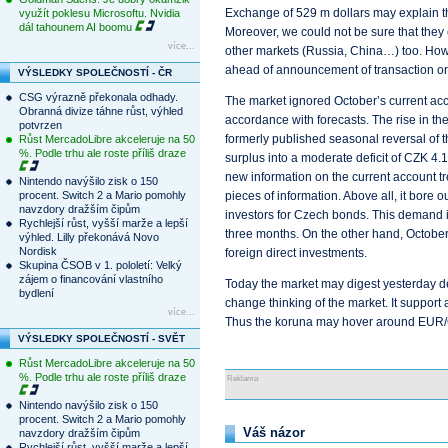
Exchange of 529 m dollars may explain th
využít poklesu Microsoftu. Nvidia
dál tahounem AI boomu
Moreover, we could not be sure that they 
více...
other markets (Russia, China…) too. Howe
ahead of announcement of transaction or th
VÝSLEDKY SPOLEČNOSTÍ - ČR
CSG výrazně překonala odhady.
The market ignored October’s current acco
Obranná divize táhne růst, výhled
accordance with forecasts. The rise in t
potvrzen
formerly published seasonal reversal of 
Růst MercadoLibre akceleruje na 50
%. Podle trhu ale roste příliš draze
surplus into a moderate deficit of CZK 4.
new information on the current account t
Nintendo navýšilo zisk o 150
procent. Switch 2 a Mario pomohly
pieces of information. Above all, it bore 
navzdory dražším čipům
investors for Czech bonds. This demand is 
Rychlejší růst, vyšší marže a lepší
three months. On the other hand, October
výhled. Lilly překonává Novo
Nordisk
foreign direct investments.
Skupina ČSOB v 1. pololetí: Velký
zájem o financování vlastního
Today the market may digest yesterday 
bydlení
change thinking of the market. It support a
více...
Thus the koruna may hover around EUR/
VÝSLEDKY SPOLEČNOSTÍ - SVĚT
Růst MercadoLibre akceleruje na 50
%. Podle trhu ale roste příliš draze
Reklama
Nintendo navýšilo zisk o 150
procent. Switch 2 a Mario pomohly
Váš názor
navzdory dražším čipům
Rychlejší růst, vyšší marže a lepší